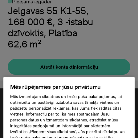
Pieejams iegādei
Jelgavas 55 K1-55,
168 000 €, 3 -istabu
dzīvoklis, Platība
62,6 m²
Atstāt kontaktinformāciju
Mēs rūpējamies par jūsu privātumu
Mēs izmantojam sīkdatnes un trešo pušu pakalpojumus, lai
optimizētu un pastāvīgi uzlabotu savas tīmekļa vietnes un
palīdzētu personalizēt reklāmas, kas Jums tiek rādītas citās
vietnēs. Informāciju par to, kā mēs apstrādājam Jūsu
personas datus un izmantojam sīkdatnes, atradīsiet mūsu
Integritātes paziņojumā un Informācijā par sīkdatnēm.
Izvēloties „Pieņemt visas sīkdatnes”, Jūs piekrītat sīkdatņu un
trešo pušu pakalpojumu izmantošanai un ar to saistīto