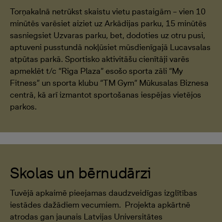
Torņakalnā netrūkst skaistu vietu pastaigām – vien 10
minūtēs varēsiet aiziet uz Arkādijas parku, 15 minūtēs
sasniegsiet Uzvaras parku, bet, dodoties uz otru pusi,
aptuveni pusstundā nokļūsiet mūsdienīgajā Lucavsalas
atpūtas parkā. Sportisko aktivitāšu cienītāji varēs
apmeklēt t/c “Riga Plaza” esošo sporta zāli “My
Fitness” un sporta klubu “TM Gym” Mūkusalas Biznesa
centrā, kā arī izmantot sportošanas iespējas vietējos
parkos.
Skolas un bērnudārzi
Tuvējā apkaimē pieejamas daudzveidīgas izglītības
iestādes dažādiem vecumiem. Projekta apkārtnē
atrodas gan jaunais Latvijas Universitātes