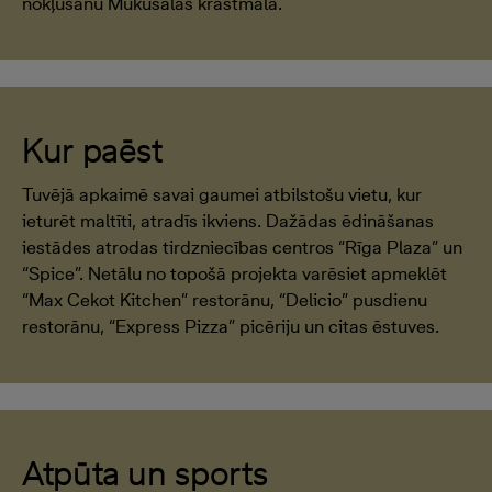
nokļūšanu Mūkusalas krastmalā.
Kur paēst
Tuvējā apkaimē savai gaumei atbilstošu vietu, kur
ieturēt maltīti, atradīs ikviens. Dažādas ēdināšanas
iestādes atrodas tirdzniecības centros “Rīga Plaza” un
“Spice”. Netālu no topošā projekta varēsiet apmeklēt
“Max Cekot Kitchen” restorānu, “Delicio” pusdienu
restorānu, “Express Pizza” picēriju un citas ēstuves.
Atpūta un sports