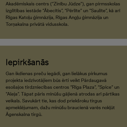
Akadēmiskais centrs (“Zinību Jūdze"), gan pirmsskolas
izglītības iestāde “Ābecītis”, “Pērlīte” un “Saulīte”, kā arī
Rīgas Katoļu ģimnāzija, Rīgas Angļu ģimnāzija un
Torņakalna privātā vidusskola.
Iepirkšanās
Gan ikdienas preču iegādi, gan lielākus pirkumus
projekta iedzīvotājiem būs ērti veikt Pārdaugavā
esošajos tirdzniecības centros “Rīga Plaza”, “Spice” un
“Aleja”. Tāpat pāris minūšu gājienā atrodas arī pārtikas
veikals. Savukārt tie, kas dod priekšroku tirgus
apmeklējumam, dažu minūšu braucienā varēs nokļūt
Āgenskalna tirgū.