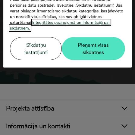
personas datu apstrādei. Izvēloties „Sīkdatņu iestatījumi”, Jūs
varat pielāgot izmantojamo sīkdatņu kategorijas, kas jāievieto
Google maps trešās puses datu
un noraidīt visus sīkfailus, kas nav obligāti vietnes
izmantošana
uzturēšanai.
Integritātes paziņojumā un Informācijā par
sīkdatnēm.
Sīkdatņu
Pieņemt visas
iestatījumi
sīkdatnes
Projekta attīstība
Informācija un kontakti