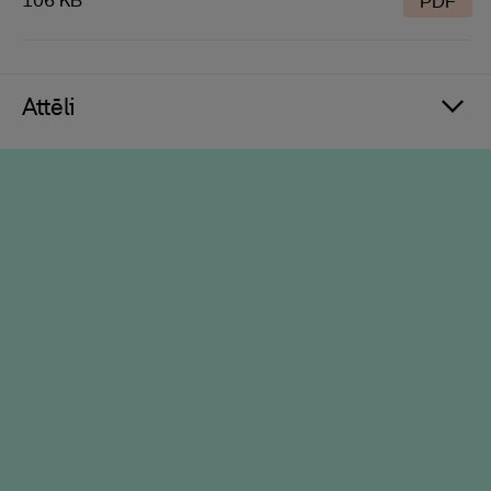
106 KB
PDF
Attēli