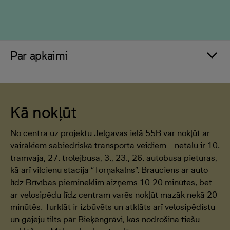
Par apkaimi
Kā nokļūt
No centra uz projektu Jelgavas ielā 55B var nokļūt ar
vairākiem sabiedriskā transporta veidiem – netālu ir 10.
tramvaja, 27. trolejbusa, 3., 23., 26. autobusa pieturas,
kā arī vilcienu stacija “Torņakalns”. Brauciens ar auto
līdz Brīvības piemineklim aizņems 10-20 minūtes, bet
ar velosipēdu līdz centram varēs nokļūt mazāk nekā 20
minūtēs. Turklāt ir izbūvēts un atklāts arī velosipēdistu
un gājēju tilts pār Bieķēngrāvi, kas nodrošina tiešu