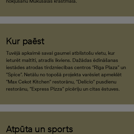
nokļūšanu Mūkusalas krastmalā.
Kur paēst
Tuvējā apkaimē savai gaumei atbilstošu vietu, kur
ieturēt maltīti, atradīs ikviens. Dažādas ēdināšanas
iestādes atrodas tirdzniecības centros “Rīga Plaza” un
“Spice”. Netālu no topošā projekta varēsiet apmeklēt
“Max Cekot Kitchen” restorānu, “Delicio” pusdienu
restorānu, “Express Pizza” picēriju un citas ēstuves.
Atpūta un sports