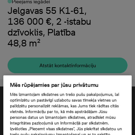
Pieejams iegādei
Jelgavas 55 K1-61,
136 000 €, 2 -istabu
dzīvoklis, Platība
48,8 m²
Atstāt kontaktinformāciju
Mēs rūpējamies par jūsu privātumu
Mēs izmantojam sīkdatnes un trešo pušu pakalpojumus, lai
optimizētu un pastāvīgi uzlabotu savas tīmekļa vietnes un
palīdzētu personalizēt reklāmas, kas Jums tiek rādītas citās
vietnēs. Informāciju par to, kā mēs apstrādājam Jūsu
personas datus un izmantojam sīkdatnes, atradīsiet mūsu
Integritātes paziņojumā un Informācijā par sīkdatnēm.
Izvēloties „Pieņemt visas sīkdatnes”, Jūs piekrītat sīkdatņu un
trešo pušu pakalpojumu izmantošanai un ar to saistīto