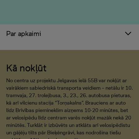
Par apkaimi
Kā nokļūt
No centra uz projektu Jelgavas ielā 55B var nokļūt ar
vairākiem sabiedriskā transporta veidiem – netālu ir 10.
tramvaja, 27. trolejbusa, 3., 23., 26. autobusa pieturas,
kā arī vilcienu stacija “Torņakalns”. Brauciens ar auto
līdz Brīvības piemineklim aizņems 10-20 minūtes, bet
ar velosipēdu līdz centram varēs nokļūt mazāk nekā 20
minūtēs. Turklāt ir izbūvēts un atklāts arī velosipēdistu
un gājēju tilts pār Bieķēngrāvi, kas nodrošina tiešu