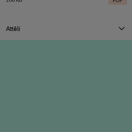
106 KB
PDF
Attēli