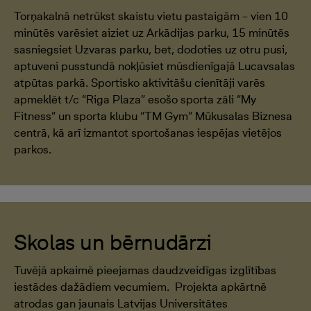
Torņakalnā netrūkst skaistu vietu pastaigām – vien 10
minūtēs varēsiet aiziet uz Arkādijas parku, 15 minūtēs
sasniegsiet Uzvaras parku, bet, dodoties uz otru pusi,
aptuveni pusstundā nokļūsiet mūsdienīgajā Lucavsalas
atpūtas parkā. Sportisko aktivitāšu cienītāji varēs
apmeklēt t/c “Riga Plaza” esošo sporta zāli “My
Fitness” un sporta klubu “TM Gym” Mūkusalas Biznesa
centrā, kā arī izmantot sportošanas iespējas vietējos
parkos.
Skolas un bērnudārzi
Tuvējā apkaimē pieejamas daudzveidīgas izglītības
iestādes dažādiem vecumiem. Projekta apkārtnē
atrodas gan jaunais Latvijas Universitātes