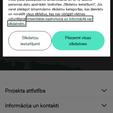
personas datu apstrādei. Izvēloties „Sīkdatņu iestatījumi”, Jūs
varat pielāgot izmantojamo sīkdatņu kategorijas, kas jāievieto
Google maps trešās puses datu
un noraidīt visus sīkfailus, kas nav obligāti vietnes
izmantošana
uzturēšanai.
Integritātes paziņojumā un Informācijā par
sīkdatnēm.
Sīkdatņu
Pieņemt visas
iestatījumi
sīkdatnes
Projekta attīstība
Informācija un kontakti