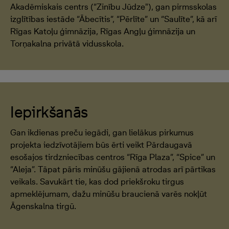
Akadēmiskais centrs (“Zinību Jūdze"), gan pirmsskolas
izglītības iestāde “Ābecītis”, “Pērlīte” un “Saulīte”, kā arī
Rīgas Katoļu ģimnāzija, Rīgas Angļu ģimnāzija un
Torņakalna privātā vidusskola.
Iepirkšanās
Gan ikdienas preču iegādi, gan lielākus pirkumus
projekta iedzīvotājiem būs ērti veikt Pārdaugavā
esošajos tirdzniecības centros “Rīga Plaza”, “Spice” un
“Aleja”. Tāpat pāris minūšu gājienā atrodas arī pārtikas
veikals. Savukārt tie, kas dod priekšroku tirgus
apmeklējumam, dažu minūšu braucienā varēs nokļūt
Āgenskalna tirgū.