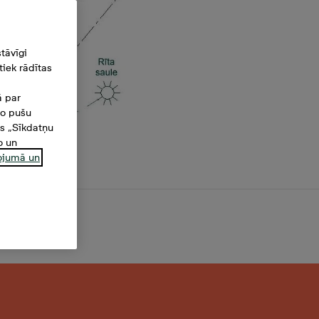
tāvīgi
iek rādītas
ā par
šo pušu
es „Sīkdatņu
o un
ņojumā un
,7 m²