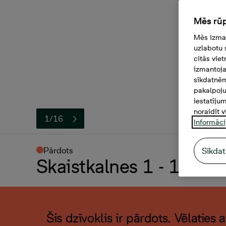
Mēs rūp
Mēs izman
uzlabotu 
citās vie
izmantoja
sīkdatnēm
pakalpoju
iestatīju
noraidīt v
1/16
Informāci
Pārdots
Sīkdat
Skaistkalnes 1 - 10, 2 -
Šis dzīvoklis ir pārdots. Vēlaties 