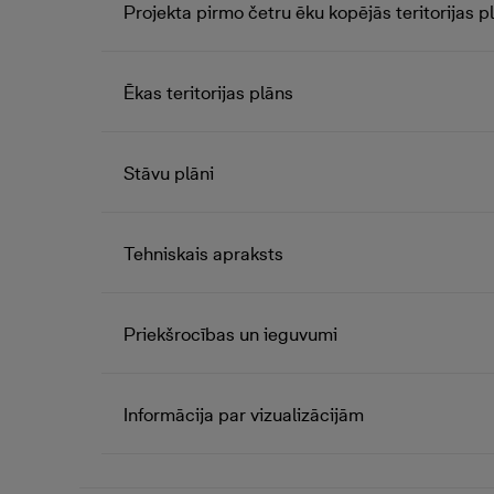
Projekta pirmo četru ēku kopējās teritorijas p
Ēkas teritorijas plāns
Stāvu plāni
Tehniskais apraksts
Priekšrocības un ieguvumi
Informācija par vizualizācijām