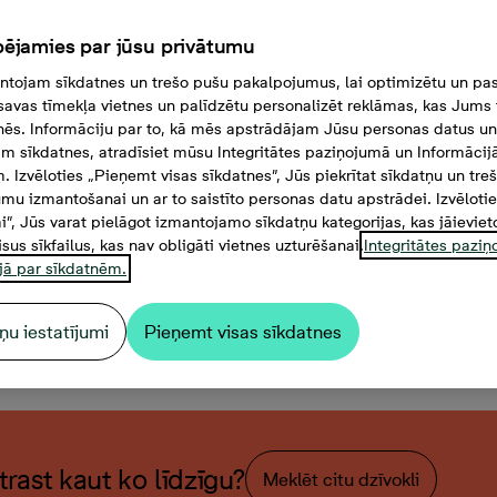
ējamies par jūsu privātumu
tojam sīkdatnes un trešo pušu pakalpojumus, lai optimizētu un pas
savas tīmekļa vietnes un palīdzētu personalizēt reklāmas, kas Jums t
tnēs. Informāciju par to, kā mēs apstrādājam Jūsu personas datus un
m sīkdatnes, atradīsiet mūsu Integritātes paziņojumā un Informācij
. Izvēloties „Pieņemt visas sīkdatnes”, Jūs piekrītat sīkdatņu un tre
mu izmantošanai un ar to saistīto personas datu apstrādei. Izvēloti
mi”, Jūs varat pielāgot izmantojamo sīkdatņu kategorijas, kas jāieviet
isus sīkfailus, kas nav obligāti vietnes uzturēšanai.
Integritātes pazi
jā par sīkdatnēm.
ņu iestatījumi
Pieņemt visas sīkdatnes
istabu dzīvoklis, Platība 48
atrast kaut ko līdzīgu?
Meklēt citu dzīvokli