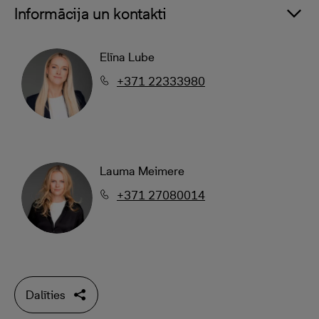
Informācija un kontakti
Elīna Lube
+371 22333980
Lauma Meimere
+371 27080014
Dalīties