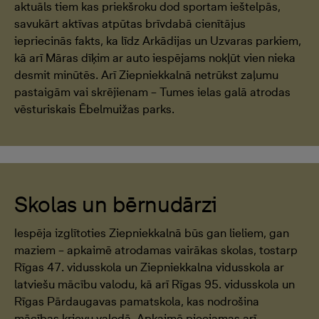
aktuāls tiem kas priekšroku dod sportam ieštelpās,
savukārt aktīvas atpūtas brīvdabā cienītājus
iepriecinās fakts, ka līdz Arkādijas un Uzvaras parkiem,
kā arī Māras dīķim ar auto iespējams nokļūt vien nieka
desmit minūtēs. Arī Ziepniekkalnā netrūkst zaļumu
pastaigām vai skrējienam – Tumes ielas galā atrodas
vēsturiskais Ēbelmuižas parks.
Skolas un bērnudārzi
Iespēja izglītoties Ziepniekkalnā būs gan lieliem, gan
maziem – apkaimē atrodamas vairākas skolas, tostarp
Rīgas 47. vidusskola un Ziepniekkalna vidusskola ar
latviešu mācību valodu, kā arī Rīgas 95. vidusskola un
Rīgas Pārdaugavas pamatskola, kas nodrošina
mācības krievu valodā. Apkaimē pieejamas arī