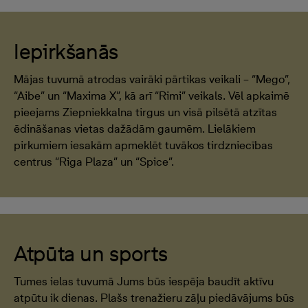
Iepirkšanās
Mājas tuvumā atrodas vairāki pārtikas veikali – “Mego”,
“Aibe” un “Maxima X”, kā arī “Rimi” veikals. Vēl apkaimē
pieejams Ziepniekkalna tirgus un visā pilsētā atzītas
ēdināšanas vietas dažādām gaumēm. Lielākiem
pirkumiem iesakām apmeklēt tuvākos tirdzniecības
centrus “Riga Plaza” un “Spice”.
Atpūta un sports
Tumes ielas tuvumā Jums būs iespēja baudīt aktīvu
atpūtu ik dienas. Plašs trenažieru zāļu piedāvājums būs