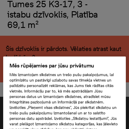
Tumes 25 K3-17, 3 -
istabu dzīvoklis, Platība
69,1 m²
Šis dzīvoklis ir pārdots. Vēlaties atrast kaut
ko līdzīgu?
Mēs rūpējamies par jūsu privātumu
Meklēt citu dzīvokli
Mēs izmantojam sīkdatnes un trešo pušu pakalpojumus, lai
optimizētu un pastāvīgi uzlabotu savas tīmekļa vietnes un
palīdzētu personalizēt reklāmas, kas Jums tiek rādītas citās
vietnēs. Informāciju par to, kā mēs apstrādājam Jūsu
personas datus un izmantojam sīkdatnes, atradīsiet mūsu
Integritātes paziņojumā un Informācijā par sīkdatnēm.
Izvēloties „Pieņemt visas sīkdatnes”, Jūs piekrītat sīkdatņu un
trešo pušu pakalpojumu izmantošanai un ar to saistīto
personas datu apstrādei. Izvēloties „Sīkdatņu iestatījumi”, Jūs
varat pielāgot izmantojamo sīkdatņu kategorijas, kas jāievieto