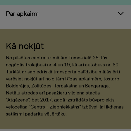
Par apkaimi
Kā nokļūt
No pilsētas centra uz mājām Tumes ielā 25 Jūs
nogādās trolejbusi nr. 4 un 19, kā arī autobuss nr. 60.
Turklāt ar sabiedriskā transporta palīdzību mājās ērti
varēsiet nokļūt arī no citām Rīgas apkaimēm, tostarp
Bolderājas, Zolitūdes, Torņakalna un Ķengaraga.
Netālu atrodas arī pasažieru vilciena stacija
“Atgāzene”, bet 2017. gadā izstrādāts būvprojekts
veloceliņa “Centrs – Ziepniekkalns” izbūvei, lai ikdienas
satiksmi padarītu vēl ērtāku.