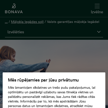
Izvēlne
...
/
Mājokļa iegādes soļi
/
Valsts garantijas mājokļa iegādei
Izvēlēties
Mēs rūpējamies par jūsu privātumu
Mēs izmantojam sīkdatnes un trešo pušu pakalpojumus, lai
optimizētu un pastāvīgi uzlabotu savas tīmekļa vietnes un
palīdzētu personalizēt reklāmas, kas Jums tiek rādītas citās
vietnēs. Informāciju par to, kā mēs apstrādājam Jūsu
personas datus un izmantojam sīkdatnes, atradīsiet mūsu