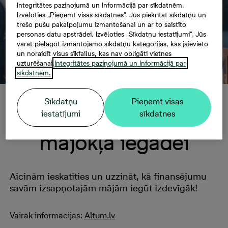
Integritātes paziņojumā un Informācijā par sīkdatnēm.
Izvēloties „Pieņemt visas sīkdatnes”, Jūs piekrītat sīkdatņu un
trešo pušu pakalpojumu izmantošanai un ar to saistīto
personas datu apstrādei. Izvēloties „Sīkdatņu iestatījumi”, Jūs
varat pielāgot izmantojamo sīkdatņu kategorijas, kas jāievieto
un noraidīt visus sīkfailus, kas nav obligāti vietnes
uzturēšanai.
Integritātes paziņojumā un Informācijā par
sīkdatnēm.
Sīkdatņu
Pieņemt visas
Valsts garantijas
iestatījumi
sīkdatnes
mājokļa iegādei
Aicinām ieskatīties un uzzināt, kā finansējumu
savām izsapņotajām mājām iegūt izdevīgāk!
Vairāk informācijas:
Altum.lv