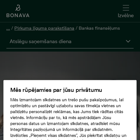
Izvēlne
...
/
Pirkuma līguma parakstīšana
/
Bankas finansējums
Atslēgu saņemšanas diena
Mēs rūpējamies par jūsu privātumu
Mēs izmantojam sīkdatnes un trešo pušu pakalpojumus, lai
optimizētu un pastāvīgi uzlabotu savas tīmekļa vietnes un
palīdzētu personalizēt reklāmas, kas Jums tiek rādītas citās
vietnēs. Informāciju par to, kā mēs apstrādājam Jūsu
personas datus un izmantojam sīkdatnes, atradīsiet mūsu
Integritātes paziņojumā un Informācijā par sīkdatnēm.
Izvēloties „Pieņemt visas sīkdatnes”, Jūs piekrītat sīkdatņu un