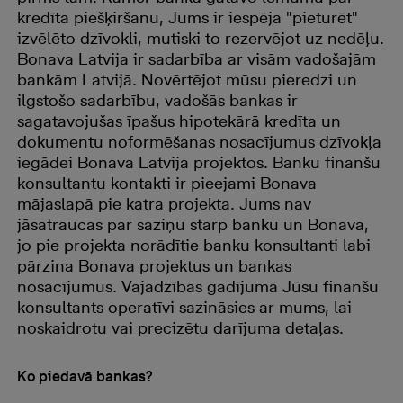
kredīta piešķiršanu, Jums ir iespēja "pieturēt"
izvēlēto dzīvokli, mutiski to rezervējot uz nedēļu.
Bonava Latvija ir sadarbība ar visām vadošajām
bankām Latvijā. Novērtējot mūsu pieredzi un
ilgstošo sadarbību, vadošās bankas ir
sagatavojušas īpašus hipotekārā kredīta un
dokumentu noformēšanas nosacījumus dzīvokļa
iegādei Bonava Latvija projektos. Banku finanšu
konsultantu kontakti ir pieejami Bonava
mājaslapā pie katra projekta. Jums nav
jāsatraucas par saziņu starp banku un Bonava,
jo pie projekta norādītie banku konsultanti labi
pārzina Bonava projektus un bankas
nosacījumus. Vajadzības gadījumā Jūsu finanšu
konsultants operatīvi sazināsies ar mums, lai
noskaidrotu vai precizētu darījuma detaļas.
Ko piedavā bankas?