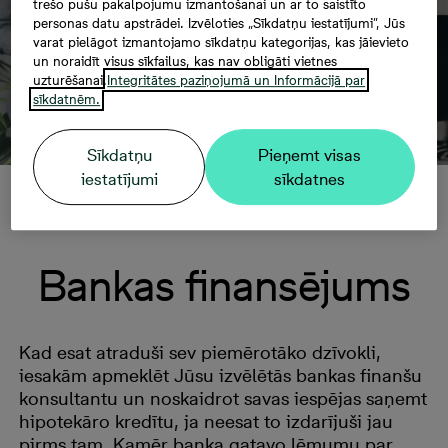
trešo pušu pakalpojumu izmantošanai un ar to saistīto
personas datu apstrādei. Izvēloties „Sīkdatņu iestatījumi”, Jūs
varat pielāgot izmantojamo sīkdatņu kategorijas, kas jāievieto
un noraidīt visus sīkfailus, kas nav obligāti vietnes
uzturēšanai.
Integritātes paziņojumā un Informācijā par
sīkdatnēm.
Sīkdatņu
Pieņemt visas
iestatījumi
sīkdatnes
Zemesgrāmata
Bankas finansējums
Kad esat atraduši sev piemērotāko dzīvokli,
iesakām apmeklēt Jūsu izvēlētās bankas finanšu
konsultantu un noskaidrot savas iespējas saņemt
hipotekāro kredītu, ja neesat to izdarījuši jau
pirms tam. Kamēr banka gatavo lēmumu par