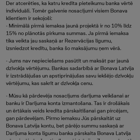
Der atcerēties, ka katru kredīta pieteikumu banka vērtē
individuāli. Tomēr galvenie nosacījumi visiem Bonava
klientiem ir sekojoši:
- Minimālā pirmā iemaksa jaunā projektā ir no 10% līdz
15% no plānotās pirkuma summas. Ja pirmā iemaksa
tika veikta jau saskaņā ar Rezervācijas līgumu,
izsniedzot kredītu, banka šo maksājumu ņem vērā.
- Jums nav nepieciešams pasūtīt un maksāt par jaunā
dzīvokļa vērtējumu. Bankas sadarbībā ar Bonava Latvija
ir izstrādājušas un apstiprinājušas savu iekšējo dzīvokļu
vērtējumu, kas sakrīt ar dzīvokļa cenu.
- Mūsu kā pārdevēja nosacījums darījuma veikšanai ar
banku ir Darījuma konta izmantošana. Tas ir drošākais
un ērtākais veids kredīta pārskaitīšanai gan pircējam,
gan pārdevējam. Pirmo iemaksu Jūs pārskaitāt uz
Bonava Latvija kontu, bet pārējo summu saskaņā ar
Darījuma konta līgumu banka pārskaita Bonava Latvija