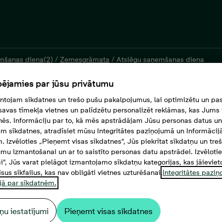
mšanas diena(2)
/
Zemesgrāmata
/
Atslēgu saņemšanas diena
ējamies par jūsu privātumu
tojam sīkdatnes un trešo pušu pakalpojumus, lai optimizētu un pas
savas tīmekļa vietnes un palīdzētu personalizēt reklāmas, kas Jums t
tnēs. Informāciju par to, kā mēs apstrādājam Jūsu personas datus un
m sīkdatnes, atradīsiet mūsu Integritātes paziņojumā un Informācij
. Izvēloties „Pieņemt visas sīkdatnes”, Jūs piekrītat sīkdatņu un tre
mu izmantošanai un ar to saistīto personas datu apstrādei. Izvēloti
mi”, Jūs varat pielāgot izmantojamo sīkdatņu kategorijas, kas jāieviet
isus sīkfailus, kas nav obligāti vietnes uzturēšanai.
Integritātes pazi
jā par sīkdatnēm.
ņu iestatījumi
Pieņemt visas sīkdatnes