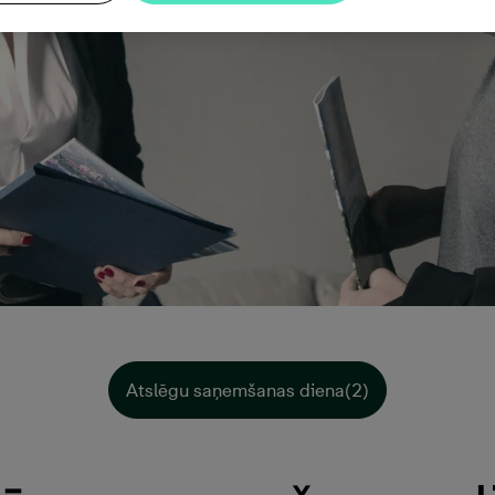
Atslēgu saņemšanas diena(2)