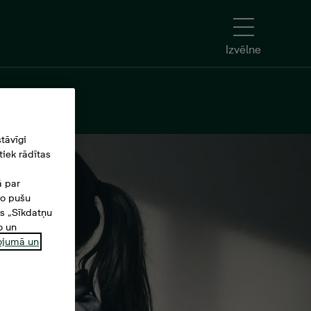
Izvēlne
tāvīgi
iek rādītas
ā par
šo pušu
es „Sīkdatņu
o un
ņojumā un