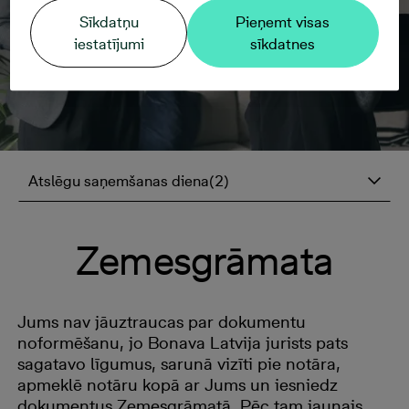
Sīkdatņu
Pieņemt visas
iestatījumi
sīkdatnes
Atslēgu saņemšanas diena(2)
Zemesgrāmata
Jums nav jāuztraucas par dokumentu
noformēšanu, jo Bonava Latvija jurists pats
sagatavo līgumus, sarunā vizīti pie notāra,
apmeklē notāru kopā ar Jums un iesniedz
dokumentus Zemesgrāmatā. Pēc tam jaunais