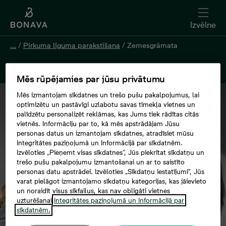
Izvēlne
...
/
Pirkuma līguma parakstīšana
/
Zemesgrāmata
Garantija
Mēs rūpējamies par jūsu privātumu
Mēs izmantojam sīkdatnes un trešo pušu pakalpojumus, lai
optimizētu un pastāvīgi uzlabotu savas tīmekļa vietnes un
palīdzētu personalizēt reklāmas, kas Jums tiek rādītas citās
vietnēs. Informāciju par to, kā mēs apstrādājam Jūsu
personas datus un izmantojam sīkdatnes, atradīsiet mūsu
Integritātes paziņojumā un Informācijā par sīkdatnēm.
Izvēloties „Pieņemt visas sīkdatnes”, Jūs piekrītat sīkdatņu un
trešo pušu pakalpojumu izmantošanai un ar to saistīto
personas datu apstrādei. Izvēloties „Sīkdatņu iestatījumi”, Jūs
varat pielāgot izmantojamo sīkdatņu kategorijas, kas jāievieto
un noraidīt visus sīkfailus, kas nav obligāti vietnes
uzturēšanai.
Integritātes paziņojumā un Informācijā par
sīkdatnēm.