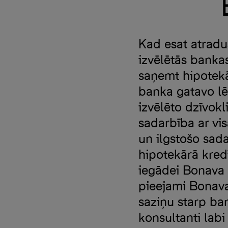
Kad esat atradu
izvēlētās banka
saņemt hipotekār
banka gatavo lē
izvēlēto dzīvokl
sadarbība ar vi
un ilgstošo sad
hipotekārā kre
iegādei Bonava 
pieejami Bonava
saziņu starp ba
konsultanti lab