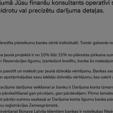
jumā Jūsu finanšu konsultants operatīvi s
idrotu vai precizētu darījuma detaļas.
u kredīta pieteikumu banka vērtē individuāli. Tomēr galvenie 
sa jaunā projektā ir no 10% līdz 15% no plānotās pirkuma s
 ar Rezervācijas līgumu, izsniedzot kredītu, banka šo maksāju
s pasūtīt un maksāt par jaunā dzīvokļa vērtējumu. Bankas s
 un apstiprinājušas savu iekšējo dzīvokļu vērtējumu, kas sakrīt 
acījums darījuma veikšanai ar banku ir Darījuma konta izmant
ta pārskaitīšanai gan pircējam, gan pārdevējam. Pirmo iemaks
bet pārējo summu saskaņā ar Darījuma konta līgumu banka pār
ību reģistrācijas Zemesgrāmatā.
tvēršanai Bonava Latvija klientiem bankas ir noteikušas fiks