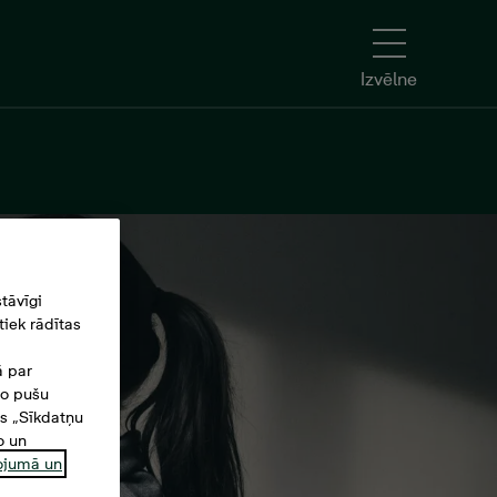
Izvēlne
tāvīgi
iek rādītas
ā par
šo pušu
es „Sīkdatņu
o un
ņojumā un