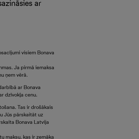
azināsies ar
nosacījumi visiem Bonava
ummas. Ja pirmā iemaksa
mu ņem vērā.
adarbībā ar Bonava
ar dzīvokļa cenu.
ošana. Tas ir drošākais
u Jūs pārskaitāt uz
skaita Bonava Latvija
ētu maksu, kas ir zemāka