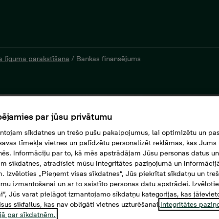
 līguma parakstīšana
/
Bankas finansējums
ējamies par jūsu privātumu
tojam sīkdatnes un trešo pušu pakalpojumus, lai optimizētu un pas
savas tīmekļa vietnes un palīdzētu personalizēt reklāmas, kas Jums t
tnēs. Informāciju par to, kā mēs apstrādājam Jūsu personas datus un
m sīkdatnes, atradīsiet mūsu Integritātes paziņojumā un Informācij
. Izvēloties „Pieņemt visas sīkdatnes”, Jūs piekrītat sīkdatņu un tre
mu izmantošanai un ar to saistīto personas datu apstrādei. Izvēloti
mi”, Jūs varat pielāgot izmantojamo sīkdatņu kategorijas, kas jāieviet
isus sīkfailus, kas nav obligāti vietnes uzturēšanai.
Integritātes pazi
jā par sīkdatnēm.