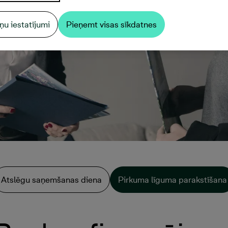
ņu iestatījumi
Pieņemt visas sīkdatnes
Atslēgu saņemšanas diena
Pirkuma līguma parakstīšana