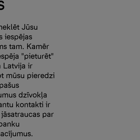
s
meklēt Jūsu
s iespējas
irms tam. Kamēr
spēja "pieturēt"
Latvija ir
ot mūsu pieredzi
īpašus
umus dzīvokļa
ntu kontakti ir
 jāsatraucas par
 banku
sacījumus.