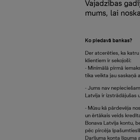
Vajadzības gadī
mums, lai noska
Ko piedavā bankas?
Der atcerēties, ka katr
klientiem ir sekojoši:
- Minimālā pirmā iemak
tika veikta jau saskaņā
- Jums nav nepieciešam
Latvija ir izstrādājušas
- Mūsu kā pārdevēja nos
un ērtākais veids kredī
Bonava Latvija kontu, 
pēc pircēja īpašumties
Darījuma konta līguma a