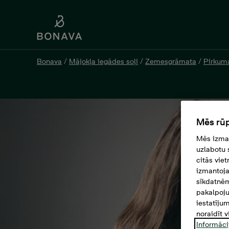
Bonava
/
Mājokļa iegādes soļi
/
Zemesgrāmata
/
Pirkuma
Mēs rūp
Mēs izman
uzlabotu 
citās vie
izmantoja
sīkdatnēm
pakalpoju
iestatīju
noraidīt v
Informāci