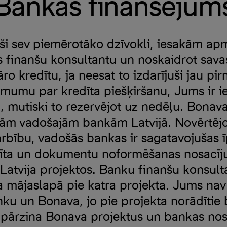
Bankas finansējum
ši sev piemērotāko dzīvokli, iesakām ap
s finanšu konsultantu un noskaidrot sava
o kredītu, ja neesat to izdarījuši jau p
mumu par kredīta piešķiršanu, Jums ir ie
i, mutiski to rezervējot uz nedēļu. Bonava 
sām vadošajām bankām Latvijā. Novērtēj
arbību, vadošās bankas ir sagatavojušas 
dīta un dokumentu noformēšanas nosacīj
Latvija projektos. Banku finanšu konsulta
 mājaslapā pie katra projekta. Jums nav
nku un Bonava, jo pie projekta norādītie
i pārzina Bonava projektus un bankas no