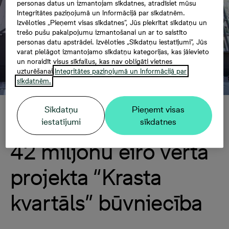
personas datus un izmantojam sīkdatnes, atradīsiet mūsu
Integritātes paziņojumā un Informācijā par sīkdatnēm.
Izvēloties „Pieņemt visas sīkdatnes”, Jūs piekrītat sīkdatņu un
trešo pušu pakalpojumu izmantošanai un ar to saistīto
personas datu apstrādei. Izvēloties „Sīkdatņu iestatījumi”, Jūs
varat pielāgot izmantojamo sīkdatņu kategorijas, kas jāievieto
un noraidīt visus sīkfailus, kas nav obligāti vietnes
uzturēšanai.
Integritātes paziņojumā un Informācijā par
sīkdatnēm.
Sīkdatņu
Pieņemt visas
Noslēgumam tuvojas
iestatījumi
sīkdatnes
42 miljonu eiro vērtā
projekta “Krasta
kvartāls” būvniecība