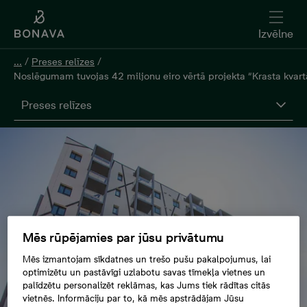
Izvēlne
...
/
Preses relīzes
/
Noslēgumam tuvojas 42 miljonu eiro vērtā projekta “Krasta kvart
Preses relīzes
Mēs rūpējamies par jūsu privātumu
Mēs izmantojam sīkdatnes un trešo pušu pakalpojumus, lai
optimizētu un pastāvīgi uzlabotu savas tīmekļa vietnes un
palīdzētu personalizēt reklāmas, kas Jums tiek rādītas citās
vietnēs. Informāciju par to, kā mēs apstrādājam Jūsu