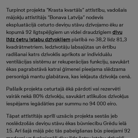
Turpinot projekta “Krasta kvartāls” attīstību, vadošais
mājokļu attīstītājs “Bonava Latvija” nodevis
ekspluatācijā ceturto deviņu stāvu dzīvojamo ēku ar
kopumā 92 ilgtspējīgiem un videi draudzīgiem
divu
līdz četru istabu dzīvokļiem
platībā no 38,2 līdz 81,3
kvadrātmetriem. Iedzīvotāju labsajūtas un ērtību
radīšanai katrs dzīvoklis aprīkots ar individuālu
ventilācijas sistēmu ar rekuperācijas funkciju, savukārt
ēkas pagrabstāvā katrai ģimenei pieejama slēdzama
personīgā mantu glabātava, kas iekļauta dzīvokļa cenā.
Pašlaik projekta ceturtajā ēkā pārdoti vai rezervēti
vairāk nekā 80% dzīvokļu, savukārt atlikušos dzīvokļus
iespējams iegādāties par summu no 94 000 eiro.
Tāpat attīstītājs aprīlī uzsācis projekta sestās jeb
noslēdzošās deviņu stāvu ēkas būvniecību Grēdu ielā
15. Arī šajā mājā pēc tās pabeigšanas būs pieejami 92