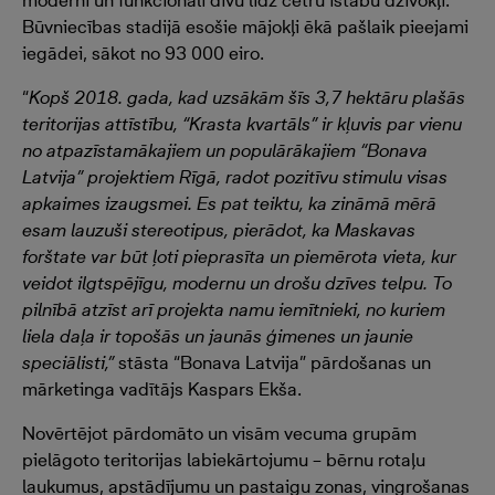
moderni un funkcionāli divu līdz četru istabu dzīvokļi.
Būvniecības stadijā esošie mājokļi ēkā pašlaik pieejami
iegādei, sākot no 93 000 eiro.
“
Kopš 2018. gada, kad uzsākām šīs 3,7 hektāru plašās
teritorijas attīstību, “Krasta kvartāls” ir kļuvis par vienu
no atpazīstamākajiem un populārākajiem “Bonava
Latvija” projektiem Rīgā, radot pozitīvu stimulu visas
apkaimes izaugsmei. Es pat teiktu, ka zināmā mērā
esam lauzuši stereotipus, pierādot, ka Maskavas
forštate var būt ļoti pieprasīta un piemērota vieta, kur
veidot ilgtspējīgu, modernu un drošu dzīves telpu. To
pilnībā atzīst arī projekta namu iemītnieki, no kuriem
liela daļa ir topošās un jaunās ģimenes un jaunie
speciālisti,”
stāsta “Bonava Latvija” pārdošanas un
mārketinga vadītājs Kaspars Ekša.
Novērtējot pārdomāto un visām vecuma grupām
pielāgoto teritorijas labiekārtojumu – bērnu rotaļu
laukumus, apstādījumu un pastaigu zonas, vingrošanas