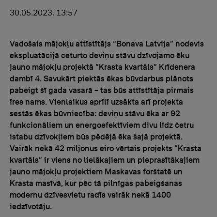
30.05.2023, 13:57
Vadošais mājokļu attīstītājs “Bonava Latvija” nodevis
ekspluatācijā ceturto deviņu stāvu dzīvojamo ēku
jauno mājokļu projektā “Krasta kvartāls” Krīdenera
dambī 4. Savukārt piektās ēkas būvdarbus plānots
pabeigt šī gada vasarā – tas būs attīstītāja pirmais
īres nams. Vienlaikus aprīlī uzsākta arī projekta
sestās ēkas būvniecība: deviņu stāvu ēka ar 92
funkcionāliem un energoefektīviem divu līdz četru
istabu dzīvokļiem būs pēdējā ēka šajā projektā.
Vairāk nekā 42 miljonus eiro vērtais projekts “Krasta
kvartāls” ir viens no lielākajiem un pieprasītākajiem
jauno mājokļu projektiem Maskavas forštatē un
Krasta masīvā, kur pēc tā pilnīgas pabeigšanas
modernu dzīvesvietu radīs vairāk nekā 1400
iedzīvotāju.