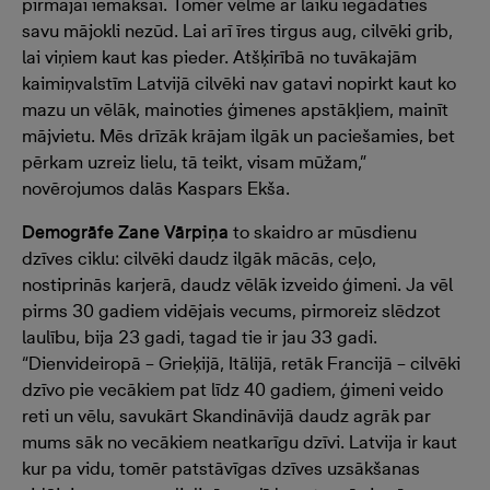
pirmajai iemaksai. Tomēr vēlme ar laiku iegādāties
savu mājokli nezūd. Lai arī īres tirgus aug, cilvēki grib,
lai viņiem kaut kas pieder. Atšķirībā no tuvākajām
kaimiņvalstīm Latvijā cilvēki nav gatavi nopirkt kaut ko
mazu un vēlāk, mainoties ģimenes apstākļiem, mainīt
mājvietu. Mēs drīzāk krājam ilgāk un paciešamies, bet
pērkam uzreiz lielu, tā teikt, visam mūžam,”
novērojumos dalās Kaspars Ekša.
Demogrāfe Zane Vārpiņa
to skaidro ar mūsdienu
dzīves ciklu: cilvēki daudz ilgāk mācās, ceļo,
nostiprinās karjerā, daudz vēlāk izveido ģimeni. Ja vēl
pirms 30 gadiem vidējais vecums, pirmoreiz slēdzot
laulību, bija 23 gadi, tagad tie ir jau 33 gadi.
“Dienvideiropā – Grieķijā, Itālijā, retāk Francijā – cilvēki
dzīvo pie vecākiem pat līdz 40 gadiem, ģimeni veido
reti un vēlu, savukārt Skandināvijā daudz agrāk par
mums sāk no vecākiem neatkarīgu dzīvi. Latvija ir kaut
kur pa vidu, tomēr patstāvīgas dzīves uzsākšanas