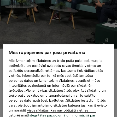
Mēs rūpējamies par jūsu privātumu
Eksperti: atlikt pirmā
Mēs izmantojam sīkdatnes un trešo pušu pakalpojumus, lai
optimizētu un pastāvīgi uzlabotu savas tīmekļa vietnes un
palīdzētu personalizēt reklāmas, kas Jums tiek rādītas citās
mājokļa iegādi pēc
vietnēs. Informāciju par to, kā mēs apstrādājam Jūsu
personas datus un izmantojam sīkdatnes, atradīsiet mūsu
Integritātes paziņojumā un Informācijā par sīkdatnēm.
40 gadu vecuma
Izvēloties „Pieņemt visas sīkdatnes”, Jūs piekrītat sīkdatņu un
trešo pušu pakalpojumu izmantošanai un ar to saistīto
nozīmē uzņemties
personas datu apstrādei. Izvēloties „Sīkdatņu iestatījumi”, Jūs
varat pielāgot izmantojamo sīkdatņu kategorijas, kas jāievieto
un noraidīt visus sīkfailus, kas nav obligāti vietnes
lielāku finansiālo
uzturēšanai.
Integritātes paziņojumā un Informācijā par