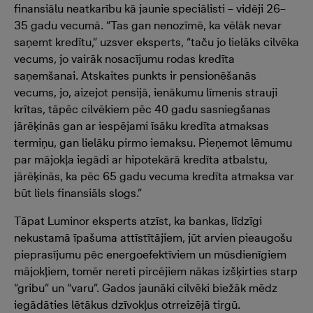
finansiālu neatkarību kā jaunie speciālisti – vidēji 26–
35 gadu vecumā. “Tas gan nenozīmē, ka vēlāk nevar
saņemt kredītu,” uzsver eksperts, “taču jo lielāks cilvēka
vecums, jo vairāk nosacījumu rodas kredīta
saņemšanai. Atskaites punkts ir pensionēšanās
vecums, jo, aizejot pensijā, ienākumu līmenis strauji
krītas, tāpēc cilvēkiem pēc 40 gadu sasniegšanas
jārēķinās gan ar iespējami īsāku kredīta atmaksas
termiņu, gan lielāku pirmo iemaksu. Pieņemot lēmumu
par mājokļa iegādi ar hipotekārā kredīta atbalstu,
jārēķinās, ka pēc 65 gadu vecuma kredīta atmaksa var
būt liels finansiāls slogs.”
Tāpat Luminor eksperts atzīst, ka bankas, līdzīgi
nekustamā īpašuma attīstītājiem, jūt arvien pieaugošu
pieprasījumu pēc energoefektīviem un mūsdienīgiem
mājokļiem, tomēr nereti pircējiem nākas izšķirties starp
“gribu” un “varu”. Gados jaunāki cilvēki biežāk mēdz
iegādāties lētākus dzīvokļus otrreizējā tirgū.