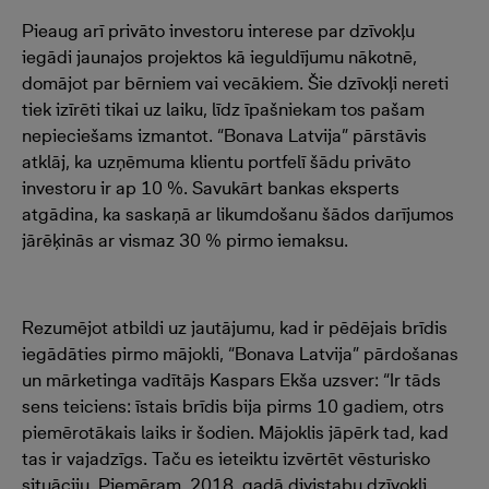
Pieaug arī privāto investoru interese par dzīvokļu
iegādi jaunajos projektos kā ieguldījumu nākotnē,
domājot par bērniem vai vecākiem. Šie dzīvokļi nereti
tiek izīrēti tikai uz laiku, līdz īpašniekam tos pašam
nepieciešams izmantot. “Bonava Latvija” pārstāvis
atklāj, ka uzņēmuma klientu portfelī šādu privāto
investoru ir ap 10 %. Savukārt bankas eksperts
atgādina, ka saskaņā ar likumdošanu šādos darījumos
jārēķinās ar vismaz 30 % pirmo iemaksu.
Rezumējot atbildi uz jautājumu, kad ir pēdējais brīdis
iegādāties pirmo mājokli, “Bonava Latvija” pārdošanas
un mārketinga vadītājs Kaspars Ekša uzsver: “Ir tāds
sens teiciens: īstais brīdis bija pirms 10 gadiem, otrs
piemērotākais laiks ir šodien. Mājoklis jāpērk tad, kad
tas ir vajadzīgs. Taču es ieteiktu izvērtēt vēsturisko
situāciju. Piemēram, 2018. gadā divistabu dzīvokli