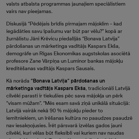
valsts atbalsta programmas jaunajiem speciālistiem
vairs nav pieejamas.
Diskusijā “Pēdējais brīdis pirmajam mājoklim – kad
iegādāties savu īpašumu var būt par vēlu?” kopā ar
žurnālistu Jāni Krēvicu piedalījās “Bonava Latvija”
pārdošanas un mārketinga vadītājs Kaspars Ekša,
demogrāfe un Rīgas Ekonomikas augstskolas asociētā
profesore Zane Vārpiņa un Luminor bankas mājokļu
kreditēšanas vadītājs Kaspars Sausais.
Kā norāda
“Bonava Latvija” pārdošanas un
mārketinga vadītājs Kaspars Ekša
, tradicionāli Latvijā
cilvēki parasti ir tiekušies pēc sava mājokļa un pērk
“visam mūžam”. “Mēs esam savā ziņā unikālā situācijā:
Latvijā vairāk nekā 90 % mājokļu pieder to
iemītniekiem, un īrēšanas kultūra no paaudzes paaudzē
nav iesakņojusies. Īrēt pārsvarā izvēlas gados jauni
cilvēki, kuri vēlas būt fleksibli vai kuriem nav naudas