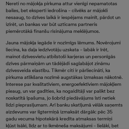
Nereti no mājokļa pirkuma attur vienīgi nepamatotas
bailes, bet eksperti iedrošina – cilvēks ar mājokli
nesaaug, to dzīves laikā ir iespējams mainīt, pārdot un
izīrēt, un bankas var būt uzticams partneris
piemērotākā finanšu risinājuma meklējumos.
Jauna mājokļa iegāde ir nozīmīgs lēmums. Novērojumi
liecina, ka daļa iedzīvotāju uzskata – labāk ir īrēt,
mainot dzīvesvietu atbilstoši karjeras un personīgās
dzīves pārmaiņām un tādējādi saglabājot zināmu
dzīvesveida elastību. Tikmēr citi ir pārliecināti, ka
pirkuma atlikšana nozīmē augstākas izmaksas nākotnē.
Interese par kvalitatīviem, energoefektīviem mājokļiem
pieaug, un var gadīties, ka nogaidītāji var palikt bez
noskatītā īpašuma, jo šobrīd piedāvājums īsti netiek
līdzi pieprasījumam. Arī banku skatījumā vēlāk saņemts
aizdevums var ilgtermiņā izmaksāt dārgāk: pēc 35
gadu vecuma hipotekārā kredīta atmaksas termiņi
kļūst īsāki, līdz ar to ikmēneša maksājumi – lielāki, bet