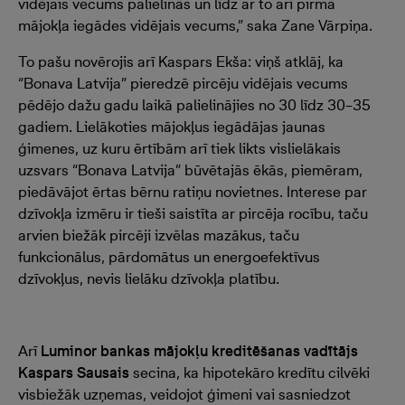
vidējais vecums palielinās un līdz ar to arī pirmā
mājokļa iegādes vidējais vecums,” saka Zane Vārpiņa.
To pašu novērojis arī Kaspars Ekša: viņš atklāj, ka
“Bonava Latvija” pieredzē pircēju vidējais vecums
pēdējo dažu gadu laikā palielinājies no 30 līdz 30–35
gadiem. Lielākoties mājokļus iegādājas jaunas
ģimenes, uz kuru ērtībām arī tiek likts vislielākais
uzsvars “Bonava Latvija” būvētajās ēkās, piemēram,
piedāvājot ērtas bērnu ratiņu novietnes. Interese par
dzīvokļa izmēru ir tieši saistīta ar pircēja rocību, taču
arvien biežāk pircēji izvēlas mazākus, taču
funkcionālus, pārdomātus un energoefektīvus
dzīvokļus, nevis lielāku dzīvokļa platību.
Arī
Luminor bankas mājokļu kreditēšanas vadītājs
Kaspars Sausais
secina, ka hipotekāro kredītu cilvēki
visbiežāk uzņemas, veidojot ģimeni vai sasniedzot