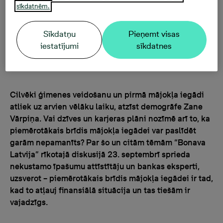
sīkdatnēm.
slogu
Sīkdatņu
Pieņemt visas
iestatījumi
sīkdatnes
25.09.2025, 16:40
Cilvēki ģimenes veidošanu un pirmā mājokļa iegādi
atliek uz arvien vēlāku laiku, atzīst demogrāfe Zane
Vārpiņa. Vai dzīves un karjeras plāni nozīmē arī to, ka
piemērotākais brīdis mājokļa iegādei var paslīdēt
garām nepamanīts? Par šo un citām tēmām “Bonava
Latvija” rīkotajā diskusijā 23. septembrī sprieda
nekustamo īpašumu attīstītāju un bankas eksperti,
uzsverot – piemērotākais brīdis mājokļa iegādei ir tad,
kad to atļauj finansiālā situācija un tas tiešām ir
vajadzīgs.