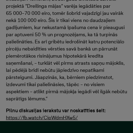
projektā “Dreilinga mājas” varēja iegādāties par
65 000–70 000 eiro, tomēr šobrīd vajadzīgi jau vairāk
nekā 100 000 eiro. Šis ir tikai viens no daudzajiem
gadījumiem, kur nekustamā īpašuma cena ir pieaugusi
par aptuveni 50 % un prognozējams, ka tā turpinās
palielināties. Es arī gribētu iedrošināt katru potenciālo
pircēju nebaidīties vērsties savā bankā un pārrunāt
piemērotākos risinājumus hipotekārā kredīta
saņemšanai, – turklāt vēl pirms atrasts sapņu mājoklis,
lai pēdējā brīdī nebūtu jāpiedzīvo nepatīkami
pārsteigumi. Jāapzinās, ka, bērniem piedzimstot,
izdevumi tikai palielināsies, tāpēc – no visiem
aspektiem – atlikt pirmā mājokļa iegādi vēl ilgāk nebūtu
saprātīgs lēmums.”
Pilnu diskusijas ierakstu var noskatīties šeit:
https://fb.watch/CipWdmHXw5/