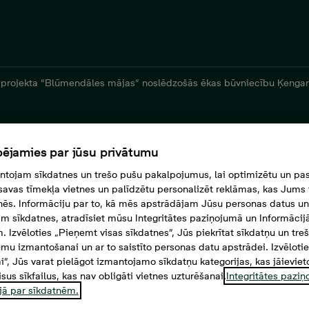
projekta “Blūmendāles mājas” noslēdzošās ēkas būvniecību Ķenga
ējamies par jūsu privātumu
tojam sīkdatnes un trešo pušu pakalpojumus, lai optimizētu un pas
savas tīmekļa vietnes un palīdzētu personalizēt reklāmas, kas Jums t
tnēs. Informāciju par to, kā mēs apstrādājam Jūsu personas datus un
m sīkdatnes, atradīsiet mūsu Integritātes paziņojumā un Informācij
. Izvēloties „Pieņemt visas sīkdatnes”, Jūs piekrītat sīkdatņu un tre
mu izmantošanai un ar to saistīto personas datu apstrādei. Izvēloti
mi”, Jūs varat pielāgot izmantojamo sīkdatņu kategorijas, kas jāieviet
isus sīkfailus, kas nav obligāti vietnes uzturēšanai.
Integritātes pazi
jā par sīkdatnēm.