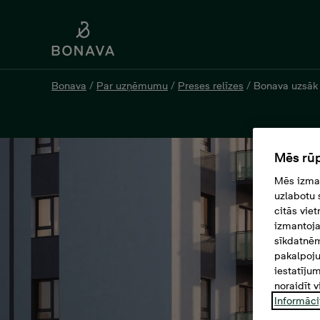
Bonava
/
Par uzņēmumu
/
Preses relīzes
/
Bonava uzsāk 
Mēs rūp
Mēs izman
uzlabotu 
citās vie
izmantoja
sīkdatnēm
pakalpoju
iestatīju
noraidīt v
Informāci