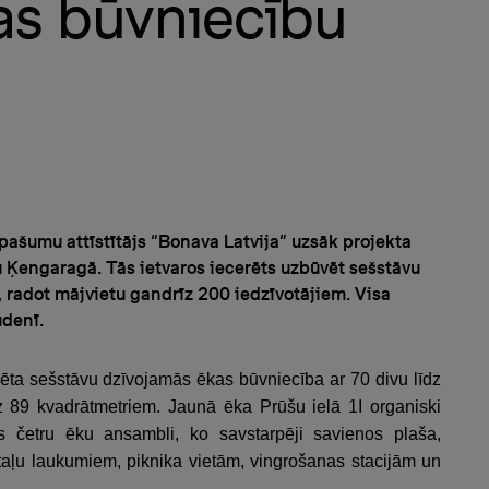
as būvniecību
īpašumu attīstītājs “Bonava Latvija” uzsāk projekta
 Ķengaragā. Tās ietvaros iecerēts uzbūvēt sešstāvu
 radot mājvietu gandrīz 200 iedzīvotājiem. Visa
udenī.
ēta sešstāvu dzīvojamās ēkas būvniecība ar 70 divu līdz
dz 89 kvadrātmetriem. Jaunā ēka Prūšu ielā 1I organiski
s četru ēku ansambli, ko savstarpēji savienos plaša,
taļu laukumiem, piknika vietām, vingrošanas stacijām un