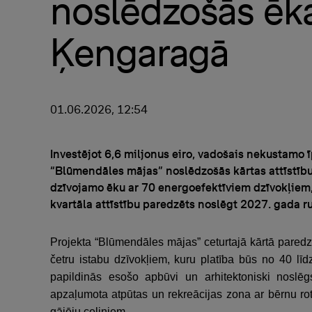
noslēdzošās ēk
Ķengaragā
01.06.2026, 12:54
Investējot 6,6 miljonus eiro, vadošais nekustamo 
“Blūmendāles mājas” noslēdzošās kārtas attīstību
dzīvojamo ēku ar 70 energoefektīviem dzīvokļiem,
kvartāla attīstību paredzēts noslēgt 2027. gada r
Projekta “Blūmendāles mājas” ceturtajā kārtā paredz
četru istabu dzīvokļiem, kuru platība būs no 40 lī
papildinās esošo apbūvi un arhitektoniski noslēg
apzaļumota atpūtas un rekreācijas zona ar bērnu ro
gājēju celiņiem.