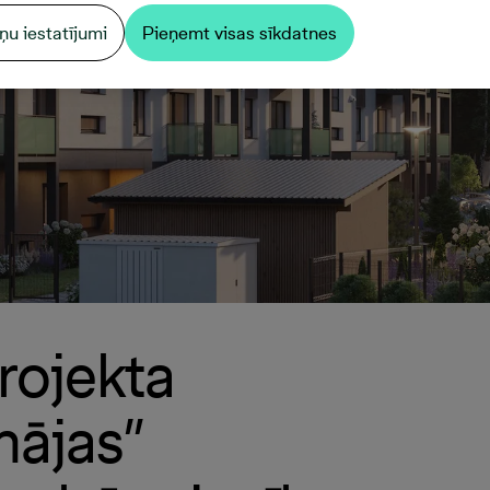
ņu iestatījumi
Pieņemt visas sīkdatnes
rojekta
ājas”