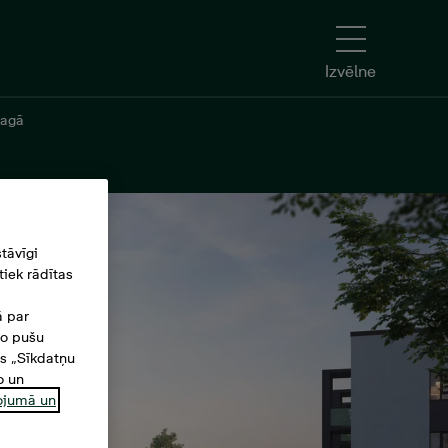
Izvēlne
ragā
tāvīgi
iek rādītas
ā par
šo pušu
es „Sīkdatņu
o un
ņojumā un