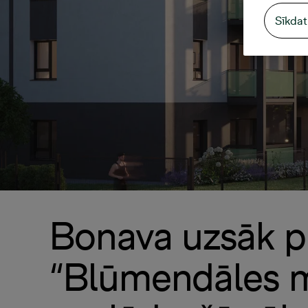
Sīkdat
Bonava uzsāk p
“Blūmendāles m