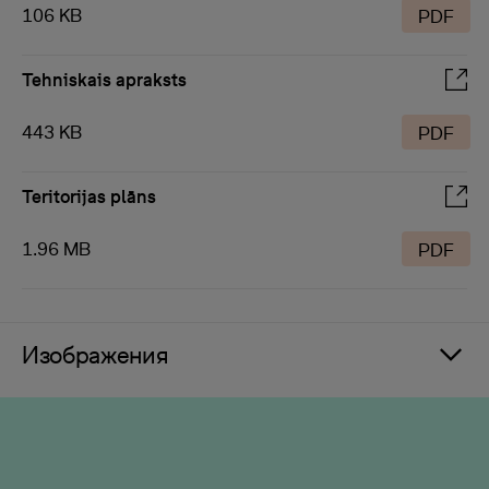
106 KB
PDF
Tehniskais apraksts
443 KB
PDF
Teritorijas plāns
1.96 MB
PDF
Изображения