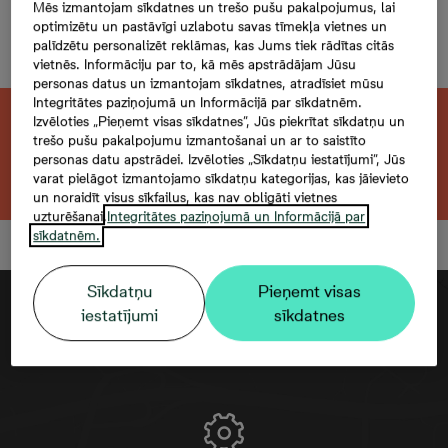
Maskavas 188-26, 26,
Mēs izmantojam sīkdatnes un trešo pušu pakalpojumus, lai
optimizētu un pastāvīgi uzlabotu savas tīmekļa vietnes un
3 комнаты, 57,5 м²
palīdzētu personalizēt reklāmas, kas Jums tiek rādītas citās
vietnēs. Informāciju par to, kā mēs apstrādājam Jūsu
personas datus un izmantojam sīkdatnes, atradīsiet mūsu
Integritātes paziņojumā un Informācijā par sīkdatnēm.
Izvēloties „Pieņemt visas sīkdatnes”, Jūs piekrītat sīkdatņu un
Эта квартира продана. Ищете похожую?
trešo pušu pakalpojumu izmantošanai un ar to saistīto
personas datu apstrādei. Izvēloties „Sīkdatņu iestatījumi”, Jūs
Открыть фильтр
varat pielāgot izmantojamo sīkdatņu kategorijas, kas jāievieto
un noraidīt visus sīkfailus, kas nav obligāti vietnes
uzturēšanai.
Integritātes paziņojumā un Informācijā par
sīkdatnēm.
Sīkdatņu
Pieņemt visas
iestatījumi
sīkdatnes