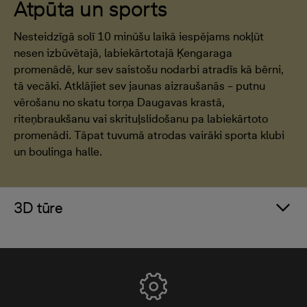
Atpūta un sports
Nesteidzīgā solī 10 minūšu laikā iespējams nokļūt
nesen izbūvētajā, labiekārtotajā Ķengaraga
promenādē, kur sev saistošu nodarbi atradīs kā bērni,
tā vecāki. Atklājiet sev jaunas aizraušanās – putnu
vērošanu no skatu torņa Daugavas krastā,
riteņbraukšanu vai skrituļslidošanu pa labiekārtoto
promenādi. Tāpat tuvumā atrodas vairāki sporta klubi
un boulinga halle.
3D tūre