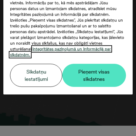
vietnēs. Informāciju par to, kā mēs apstrādājam Jūsu
personas datus un izmantojam sīkdatnes, atradīsiet mūsu
Integritātes paziņojumā un Informācijā par sīkdatnēm.
Izvēloties „Pieņemt visas sīkdatnes”, Jūs piekrītat sīkdatņu un
trešo pušu pakalpojumu izmantošanai un ar to saistīto
personas datu apstrādei. Izvēloties „Sīkdatņu iestatījumi”, Jūs
varat pielāgot izmantojamo sīkdatņu kategorijas, kas jāievieto
un noraidīt visus sīkfailus, kas nav obligāti vietnes
uzturēšanai.
Integritātes paziņojumā un Informācijā par
Google maps trešās puses datu
sīkdatnēm.
izmantošana
Sīkdatņu
Pieņemt visas
iestatījumi
sīkdatnes