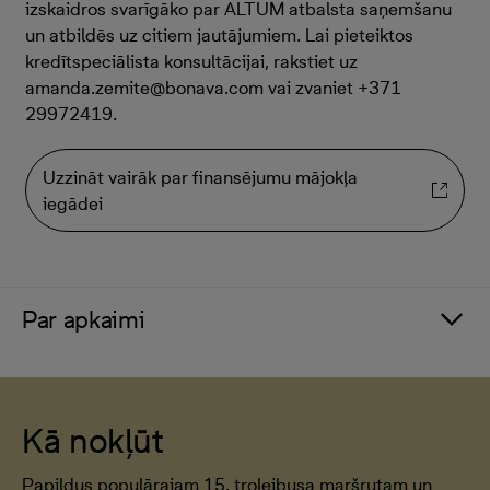
izskaidros svarīgāko par ALTUM atbalsta saņemšanu
un atbildēs uz citiem jautājumiem. Lai pieteiktos
kredītspeciālista konsultācijai, rakstiet uz
amanda.zemite@bonava.com vai zvaniet +371
29972419.
Uzzināt vairāk par finansējumu mājokļa
iegādei
Par apkaimi
Kā nokļūt
Papildus populārajam 15. trolejbusa maršrutam un