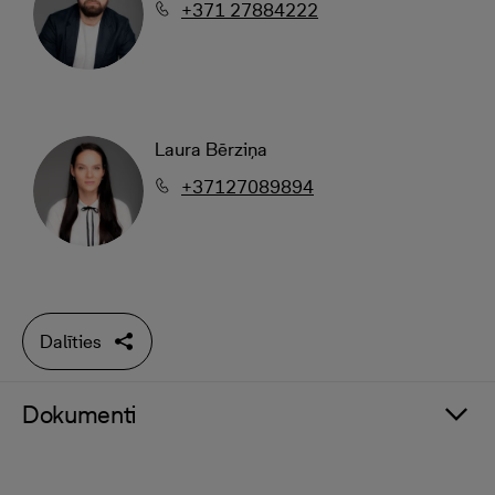
+371 27884222
Laura Bērziņa
+37127089894
Dalīties
Dokumenti