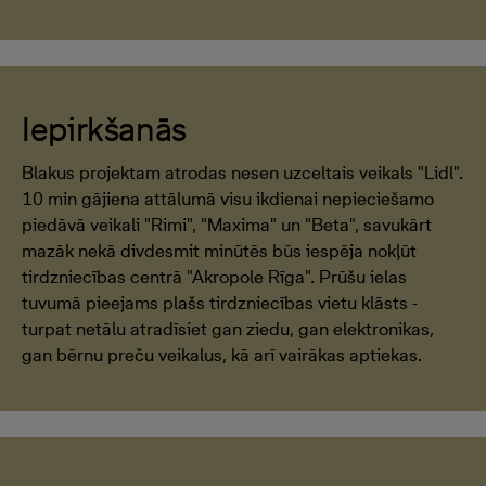
Iepirkšanās
Blakus projektam atrodas nesen uzceltais veikals "Lidl".
10 min gājiena attālumā visu ikdienai nepieciešamo
piedāvā veikali "Rimi", "Maxima" un "Beta", savukārt
mazāk nekā divdesmit minūtēs būs iespēja nokļūt
tirdzniecības centrā "Akropole Rīga". Prūšu ielas
tuvumā pieejams plašs tirdzniecības vietu klāsts -
turpat netālu atradīsiet gan ziedu, gan elektronikas,
gan bērnu preču veikalus, kā arī vairākas aptiekas.