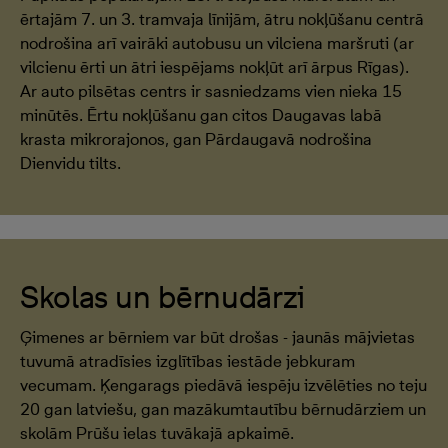
ērtajām 7. un 3. tramvaja līnijām, ātru nokļūšanu centrā
nodrošina arī vairāki autobusu un vilciena maršruti (ar
vilcienu ērti un ātri iespējams nokļūt arī ārpus Rīgas).
Ar auto pilsētas centrs ir sasniedzams vien nieka 15
minūtēs. Ērtu nokļūšanu gan citos Daugavas labā
krasta mikrorajonos, gan Pārdaugavā nodrošina
Dienvidu tilts.
Skolas un bērnudārzi
Ģimenes ar bērniem var būt drošas - jaunās mājvietas
tuvumā atradīsies izglītības iestāde jebkuram
vecumam. Ķengarags piedāvā iespēju izvēlēties no teju
20 gan latviešu, gan mazākumtautību bērnudārziem un
skolām Prūšu ielas tuvākajā apkaimē.