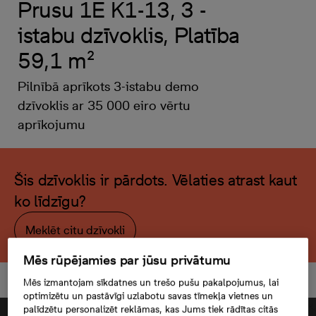
Prusu 1E K1-13, 3 -
istabu dzīvoklis, Platība
59,1 m²
Pilnībā aprīkots 3-istabu demo
dzīvoklis ar 35 000 eiro vērtu
aprīkojumu
Šis dzīvoklis ir pārdots. Vēlaties atrast kaut
ko līdzīgu?
Meklēt citu dzīvokli
Mēs rūpējamies par jūsu privātumu
Mēs izmantojam sīkdatnes un trešo pušu pakalpojumus, lai
optimizētu un pastāvīgi uzlabotu savas tīmekļa vietnes un
palīdzētu personalizēt reklāmas, kas Jums tiek rādītas citās