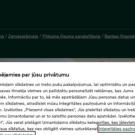
na
/
Zemesgrāmata
/
Pirkuma līguma parakstīšana
/
Bankas finans
ējamies par jūsu privātumu
tojam sīkdatnes un trešo pušu pakalpojumus, lai optimizētu un pas
savas tīmekļa vietnes un palīdzētu personalizēt reklāmas, kas Jums t
tnēs. Informāciju par to, kā mēs apstrādājam Jūsu personas datus un
m sīkdatnes, atradīsiet mūsu Integritātes paziņojumā un Informācij
. Izvēloties „Pieņemt visas sīkdatnes”, Jūs piekrītat sīkdatņu un tre
mu izmantošanai un ar to saistīto personas datu apstrādei. Izvēloti
mi”, Jūs varat pielāgot izmantojamo sīkdatņu kategorijas, kas jāieviet
isus sīkfailus, kas nav obligāti vietnes uzturēšanai.
Integritātes pazi
jā par sīkdatnēm.