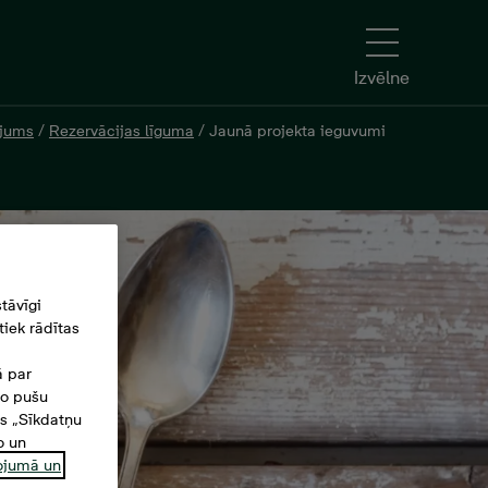
Izvēlne
ējums
/
Rezervācijas līguma
/
Jaunā projekta ieguvumi
tāvīgi
iek rādītas
ā par
šo pušu
es „Sīkdatņu
o un
ņojumā un