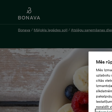
Bonava
/
Mājokļa iegādes soļi
/
Atslēgu saņemšanas die
Mēs rūp
Mēs izman
uzlabotu 
citās vie
izmantoja
sīkdatnēm
pakalpoju
iestatīju
noraidīt v
Informāci