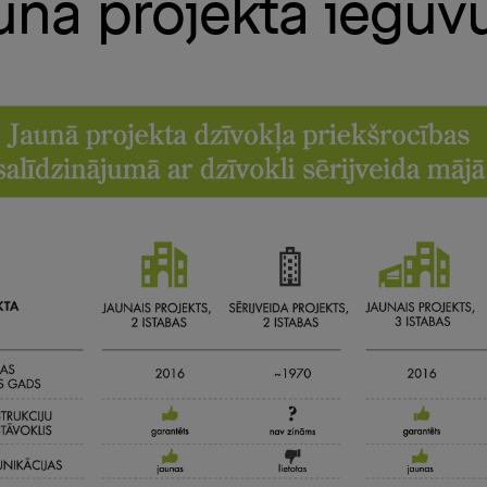
unā projekta ieguv