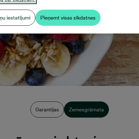
ņu iestatījumi
Pieņemt visas sīkdatnes
Garantijas
Zemesgrāmata