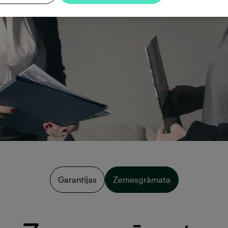
Garantijas
Zemesgrāmata