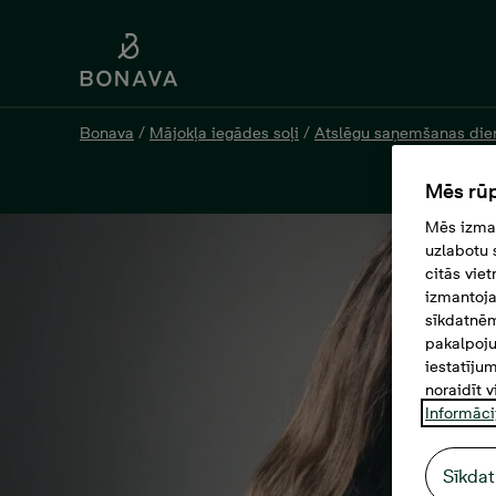
Bonava
/
Mājokļa iegādes soļi
/
Atslēgu saņemšanas die
Mēs rūp
Mēs izman
uzlabotu 
citās vie
izmantoja
sīkdatnēm
pakalpoju
iestatīju
noraidīt v
Informāci
Sīkdat