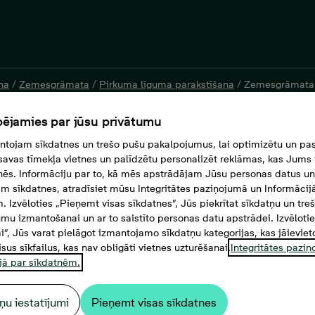
na
/
Zemesgrāmata
/
Pirkuma līguma parakstīšana
/
Zemesgrāmata
ējamies par jūsu privātumu
tojam sīkdatnes un trešo pušu pakalpojumus, lai optimizētu un pas
savas tīmekļa vietnes un palīdzētu personalizēt reklāmas, kas Jums t
tnēs. Informāciju par to, kā mēs apstrādājam Jūsu personas datus un
m sīkdatnes, atradīsiet mūsu Integritātes paziņojumā un Informācij
. Izvēloties „Pieņemt visas sīkdatnes”, Jūs piekrītat sīkdatņu un tre
mu izmantošanai un ar to saistīto personas datu apstrādei. Izvēloti
mi”, Jūs varat pielāgot izmantojamo sīkdatņu kategorijas, kas jāieviet
isus sīkfailus, kas nav obligāti vietnes uzturēšanai.
Integritātes pazi
jā par sīkdatnēm.
ņu iestatījumi
Pieņemt visas sīkdatnes