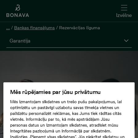
Izvēlne
...
/
Bankas finansējums
/
Rezervācijas līguma
Garantija
Mēs rūpējamies par jūsu privātumu
Mēs izmantojam sīkdatnes un trešo pušu pakalpojumus, lai
optimizētu un pastāvīgi uzlabotu savas tīmekļa vietnes un
palīdzētu personalizēt reklāmas, kas Jums tiek rādītas citās
vietnēs. Informāciju par to, kā mēs apstrādājam Jūsu
personas datus un izmantojam sīkdatnes, atradīsiet mūsu
Integritātes paziņojumā un Informācijā par sīkdatnēm.
Izvēloties „Pieņemt visas sīkdatnes”, Jūs piekrītat sīkdatņu un