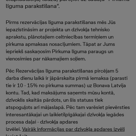
līguma parakstīšana”.
Pirms rezervācijas līguma parakstīšanas mēs Jūs
iepazīstināsim ar projekta un dzīvokļa tehnisko
aprakstu, plānotajiem celtniecības termiņiem un
pirkuma apmaksas nosacījumiem. Tāpat ar Jums
iepriekš saskaņosim Pirkuma līguma paraugs un
vienosimies par nākamajiem soļiem.
Pēc Rezervācijas līguma parakstīšanas pircējam 5
darba dienu laikā ir jāpārskaita pirmā iemaksa (parasti
tie ir 10 - 15% no pirkuma summas) uz Bonava Latvija
kontu. Tad, kad maksājums saņemts mūsu kontā,
dzīvoklis skaitās pārdots, un šis statuss tiek
atspoguļots arī mājaslapā. Pēc tam varēsiet pievērsties
interesantākajai un laikietilpīgākajai dzīvokļa iegādes
procesa daļai - dzīvokļa apdares
izvēlei.
Vairāk informācijas par dzīvokļa apdares izvēli