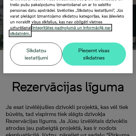
trešo pušu pakalpojumu izmantošanai un ar to saistīto
personas datu apstrādei. Izvēloties „Sīkdatņu iestatījumi”, Jūs
varat pielāgot izmantojamo sīkdatņu kategorijas, kas jāievieto
un noraidīt visus sīkfailus, kas nav obligāti vietnes
uzturēšanai.
Integritātes paziņojumā un Informācijā par
sīkdatnēm.
Sīkdatņu
Pieņemt visas
iestatījumi
sīkdatnes
Atslēgu saņemšanas diena(2)
Rezervācijas līguma
Ja esat izvēlējušies dzīvokli projektā, kas vēl tiek
būvēts, tad vispirms tiek slēgts dzīvokļa
Rezervācijas līgums. Ja Jūsu izvēlētais dzīvoklis
atrodas jau pabeigtā projektā, kas ir nodots
ekspluatācijā, lūdzu, pārejiet uz sadaļu “Pirkuma