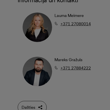
Informācija un kontakti
Lauma Meimere
+371 27080014
Mareks Gražuls
+371 27884222
Dalīties