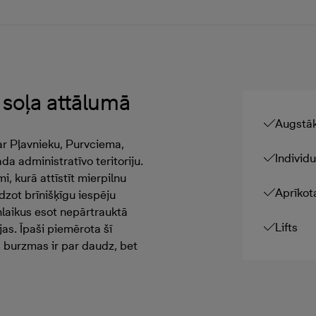
 soļa attālumā
Augstāk
ar Pļavnieku, Purvciema,
Individ
 administratīvo teritoriju.
, kurā attīstīt mierpilnu
Aprīkot
edzot brīnišķīgu iespēju
nlaikus esot nepārtrauktā
Lifts
as. Īpaši piemērota šī
burzmas ir par daudz, bet