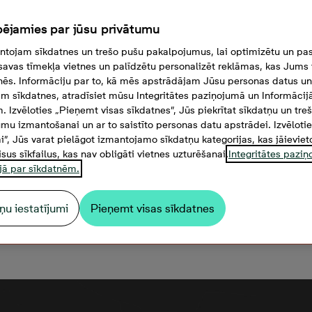
ējamies par jūsu privātumu
tojam sīkdatnes un trešo pušu pakalpojumus, lai optimizētu un pas
savas tīmekļa vietnes un palīdzētu personalizēt reklāmas, kas Jums t
tnēs. Informāciju par to, kā mēs apstrādājam Jūsu personas datus un
m sīkdatnes, atradīsiet mūsu Integritātes paziņojumā un Informācij
. Izvēloties „Pieņemt visas sīkdatnes”, Jūs piekrītat sīkdatņu un tre
mu izmantošanai un ar to saistīto personas datu apstrādei. Izvēloti
mi”, Jūs varat pielāgot izmantojamo sīkdatņu kategorijas, kas jāieviet
isus sīkfailus, kas nav obligāti vietnes uzturēšanai.
Integritātes pazi
jā par sīkdatnēm.
oti. Meklējat dzīvokli jaunā projektā?
Meklēt 
ņu iestatījumi
Pieņemt visas sīkdatnes