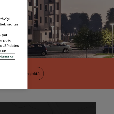
tāvīgi
iek rādītas
ā par
šo pušu
es „Sīkdatņu
o un
ņojumā un
dzīvokli citā projektā