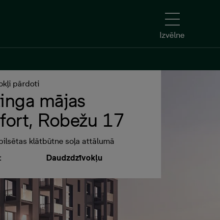
Izvēlne
Izvēlne
okļi pārdoti
linga mājas
ort, Robežu 17
ilsētas klātbūtne soļa attālumā
:
Daudzdzīvokļu