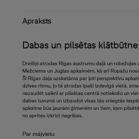
Apraksts
Dabas un pilsētas klātbūtne
Dreiliņi atrodas Rīgas austrumu daļā un robežojas 
Mežciema un Juglas apkaimēm, kā arī Ropažu novada
Šī Rīgas daļa uzskatāma par ļoti perspektīvu apkaimi
dzīves ritmu, jo tā atrodas īpaši izdevīgā vietā, sni
nezaudēt saikni ar pilsētas centrā notiekošo un vie
dabas tuvumā un izbaudot visas tās sniegtās iespēj
apkaime būs jaunām ģimenēm un tiem, kam pilsētā 
no aprites izkrist negribas.
Par mājvietu