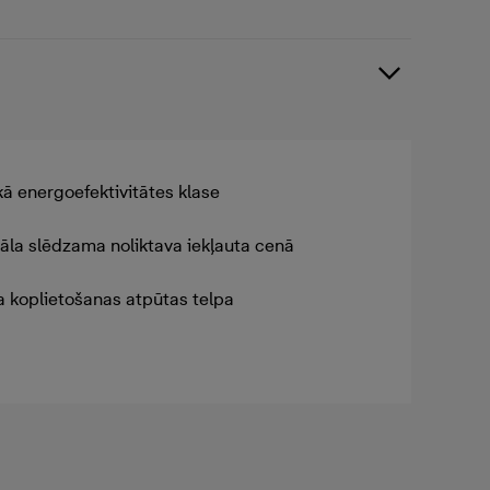
ā energoefektivitātes klase
uāla slēdzama noliktava iekļauta cenā
a koplietošanas atpūtas telpa