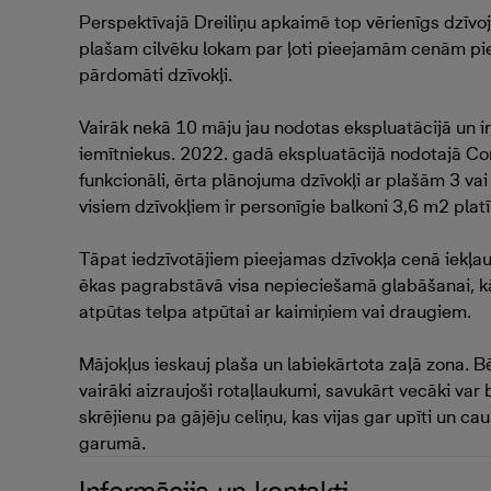
Perspektīvajā Dreiliņu apkaimē top vērienīgs dzīv
plašam cilvēku lokam par ļoti pieejamām cenām pi
pārdomāti dzīvokļi.
Vairāk nekā 10 māju jau nodotas ekspluatācijā un i
iemītniekus. 2022. gadā ekspluatācijā nodotajā Co
funkcionāli, ērta plānojuma dzīvokļi ar plašām 3 vai
visiem dzīvokļiem ir personīgie balkoni 3,6 m2 plat
Tāpat iedzīvotājiem pieejamas dzīvokļa cenā iekļau
ēkas pagrabstāvā visa nepieciešamā glabāšanai, kā 
atpūtas telpa atpūtai ar kaimiņiem vai draugiem.
Mājokļus ieskauj plaša un labiekārtota zaļā zona. 
vairāki aizraujoši rotaļlaukumi, savukārt vecāki var
skrējienu pa gājēju celiņu, kas vijas gar upīti un c
garumā.