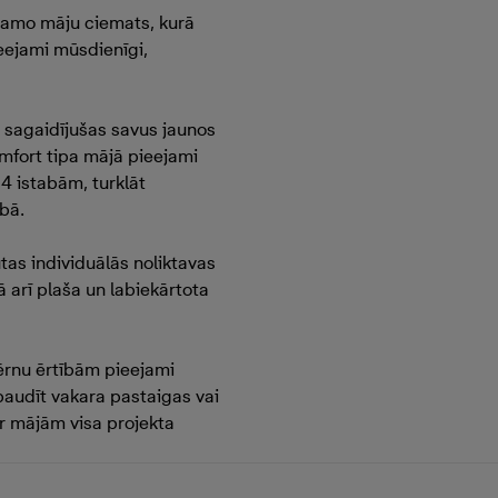
ojamo māju ciemats, kurā
eejami mūsdienīgi,
r sagaidījušas savus jaunos
mfort tipa mājā pieejami
 4 istabām, turklāt
ībā.
tas individuālās noliktavas
arī plaša un labiekārtota
Bērnu ērtībām pieejami
 baudīt vakara pastaigas vai
aur mājām visa projekta