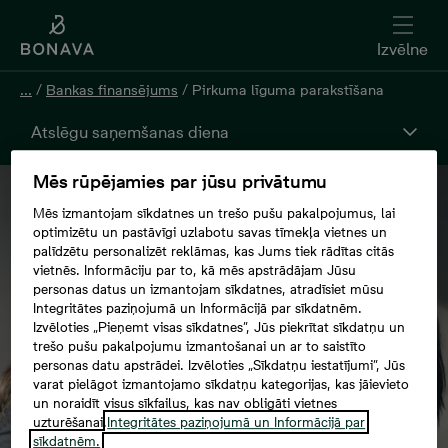
Izvēlne
...
/
Bankas finansējums
/
Pirkuma līguma parakstīšana
Atslēgu saņemšanas diena
Mēs rūpējamies par jūsu privātumu
Mēs izmantojam sīkdatnes un trešo pušu pakalpojumus, lai
optimizētu un pastāvīgi uzlabotu savas tīmekļa vietnes un
palīdzētu personalizēt reklāmas, kas Jums tiek rādītas citās
vietnēs. Informāciju par to, kā mēs apstrādājam Jūsu
personas datus un izmantojam sīkdatnes, atradīsiet mūsu
Integritātes paziņojumā un Informācijā par sīkdatnēm.
Izvēloties „Pieņemt visas sīkdatnes”, Jūs piekrītat sīkdatņu un
trešo pušu pakalpojumu izmantošanai un ar to saistīto
personas datu apstrādei. Izvēloties „Sīkdatņu iestatījumi”, Jūs
varat pielāgot izmantojamo sīkdatņu kategorijas, kas jāievieto
un noraidīt visus sīkfailus, kas nav obligāti vietnes
uzturēšanai.
Integritātes paziņojumā un Informācijā par
sīkdatnēm.