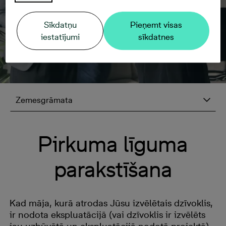
Sīkdatņu
Pieņemt visas
iestatījumi
sīkdatnes
Zemesgrāmata
Pirkuma līguma
parakstīšana
Kad māja, kurā atrodas Jūsu izvēlētais dzīvoklis,
ir nodota ekspluatācijā (vai dzīvoklis ir izvēlēts