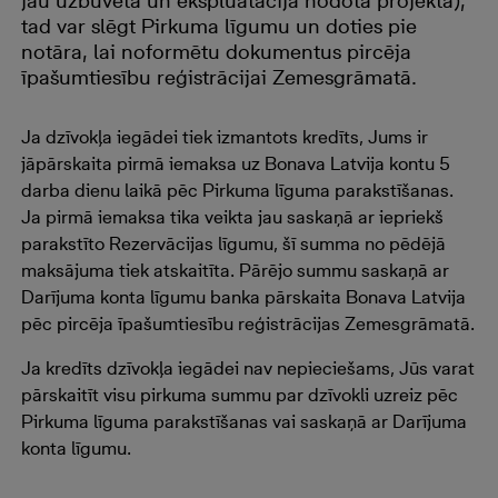
jau uzbūvētā un ekspluatācijā nodotā projektā),
tad var slēgt Pirkuma līgumu un doties pie
notāra, lai noformētu dokumentus pircēja
īpašumtiesību reģistrācijai Zemesgrāmatā.
Ja dzīvokļa iegādei tiek izmantots kredīts, Jums ir
jāpārskaita pirmā iemaksa uz Bonava Latvija kontu 5
darba dienu laikā pēc Pirkuma līguma parakstīšanas.
Ja pirmā iemaksa tika veikta jau saskaņā ar iepriekš
parakstīto Rezervācijas līgumu, šī summa no pēdējā
maksājuma tiek atskaitīta. Pārējo summu saskaņā ar
Darījuma konta līgumu banka pārskaita Bonava Latvija
pēc pircēja īpašumtiesību reģistrācijas Zemesgrāmatā.
Ja kredīts dzīvokļa iegādei nav nepieciešams, Jūs varat
pārskaitīt visu pirkuma summu par dzīvokli uzreiz pēc
Pirkuma līguma parakstīšanas vai saskaņā ar Darījuma
konta līgumu.