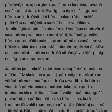
pārdevējiem, apsargiem, pazīstama kaimiņa, tuvumā
esoša policista u. tml. Svarīgi jau iepriekš sagatavot
bērnu un iedrošināt, lai bērns nekautrētos meklēt
palīdzību un mēģinātu sazināties ar vecākiem.
Tamlīdzīgās situācijās aicinām arī vecākus nepārvērtēt
sava bērna prasmes un ņemt vērā, ka īpaši jaunāku
bērnu potenciālā reakcija prombūtnē no vecākiem var
būtiski atšķirties no ierastās: piemēram, ikdienā aktīvs
un komunikabls bērns nedrošā situācijā var kļūt pilnīgi
noslēgts un neparedzams.
Ja bērns jau ir skolēns, ieteicams kopā mērot ceļu no
mājām līdz skolai un atpakaļ, pārrunājot maršrutu un
vēršot bērna uzmanību uz drošu uzvedību. Ja bērns
vienatnē pārvietosies ar sabiedrisko transportu,
ieteicams šīs darbības sākumā veikt kopā, pieaugušā
pavadībā, un pārliecināties, ka bērns zina, kurā
transportlīdzeklī (numurs, maršruts) ir jāiekāpj un kurā
– jāizkāpj. Būtiski pārrunāt, ko darīt, ja ceļā atgadās kas