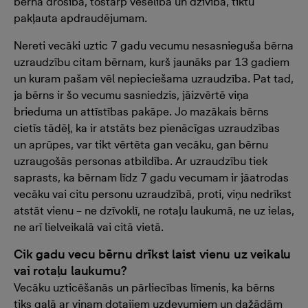
bērna drošība, tostarp veselība un dzīvība, tiktu
pakļauta apdraudējumam.
Nereti vecāki uztic 7 gadu vecumu nesasnieguša bērna
uzraudzību citam bērnam, kurš jaunāks par 13 gadiem
un kuram pašam vēl nepieciešama uzraudzība. Pat tad,
ja bērns ir šo vecumu sasniedzis, jāizvērtē viņa
brieduma un attīstības pakāpe. Jo mazākais bērns
cietīs tādēļ, ka ir atstāts bez pienācīgas uzraudzības
un aprūpes, var tikt vērtēta gan vecāku, gan bērnu
uzraugošās personas atbildība. Ar uzraudzību tiek
saprasts, ka bērnam līdz 7 gadu vecumam ir jāatrodas
vecāku vai citu personu uzraudzībā, proti, viņu nedrīkst
atstāt vienu – ne dzīvoklī, ne rotaļu laukumā, ne uz ielas,
ne arī lielveikalā vai citā vietā.
Cik gadu vecu bērnu drīkst laist vienu uz veikalu
vai rotaļu laukumu?
Vecāku uzticēšanās un pārliecības līmenis, ka bērns
tiks galā ar viņam dotajiem uzdevumiem un dažādām