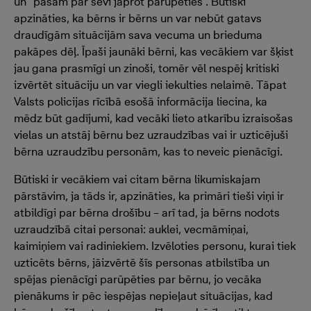
un “pašam par sevi jāprot parūpēties”. Būtiski
apzināties, ka bērns ir bērns un var nebūt gatavs
draudīgām situācijām sava vecuma un brieduma
pakāpes dēļ. Īpaši jaunāki bērni, kas vecākiem var šķist
jau gana prasmīgi un zinoši, tomēr vēl nespēj kritiski
izvērtēt situāciju un var viegli iekulties nelaimē. Tāpat
Valsts policijas rīcībā esošā informācija liecina, ka
mēdz būt gadījumi, kad vecāki lieto atkarību izraisošas
vielas un atstāj bērnu bez uzraudzības vai ir uzticējuši
bērna uzraudzību personām, kas to neveic pienācīgi.
Būtiski ir vecākiem vai citam bērna likumiskajam
pārstāvim, ja tāds ir, apzināties, ka primāri tieši viņi ir
atbildīgi par bērna drošību – arī tad, ja bērns nodots
uzraudzībā citai personai: auklei, vecmāmiņai,
kaimiņiem vai radiniekiem. Izvēloties personu, kurai tiek
uzticēts bērns, jāizvērtē šīs personas atbilstība un
spējas pienācīgi parūpēties par bērnu, jo vecāka
pienākums ir pēc iespējas nepieļaut situācijas, kad