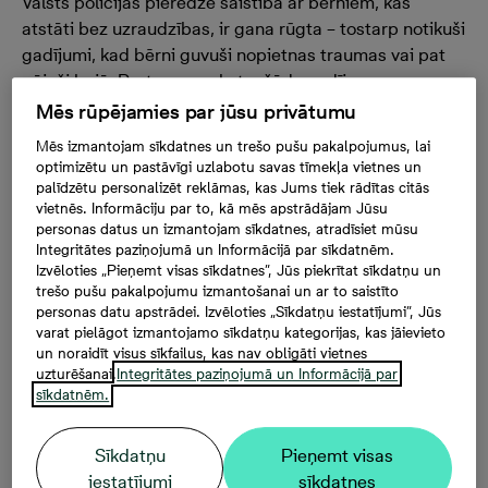
Valsts policijas pieredze saistībā ar bērniem, kas
atstāti bez uzraudzības, ir gana rūgta – tostarp notikuši
gadījumi, kad bērni guvuši nopietnas traumas vai pat
gājuši bojā. Protams, ne katrs šāds gadījums
viennozīmīgi saistāms ar nolaidību, dažkārt tās ir sekas
Mēs rūpējamies par jūsu privātumu
pienācīgai situācijas nenovērtēšanai – uzticot bērnu
Mēs izmantojam sīkdatnes un trešo pušu pakalpojumus, lai
personai, kura nespēj pienācīgi veikt bērna uzraudzību,
optimizētu un pastāvīgi uzlabotu savas tīmekļa vietnes un
vai bērna drošībai nepiemērotas vides faktors. Dažkārt
palīdzētu personalizēt reklāmas, kas Jums tiek rādītas citās
vietnēs. Informāciju par to, kā mēs apstrādājam Jūsu
nelaimes notiek, un diemžēl pat paši apzinīgākie vecāki
personas datus un izmantojam sīkdatnes, atradīsiet mūsu
ne vienmēr spēj tās iepriekš paredzēt un novērst. Taču
Integritātes paziņojumā un Informācijā par sīkdatnēm.
tas, ko varam iepriekš paredzēt, ir vides faktora
Izvēloties „Pieņemt visas sīkdatnes”, Jūs piekrītat sīkdatņu un
uzlabošana bērna drošības vārdā – gan iekštelpās, gan
trešo pušu pakalpojumu izmantošanai un ar to saistīto
personas datu apstrādei. Izvēloties „Sīkdatņu iestatījumi”, Jūs
ārpus mājām, gan pašiem veicot nepieciešamos
varat pielāgot izmantojamo sīkdatņu kategorijas, kas jāievieto
drošības pasākumus, gan arī iepazīstoties un uzturot
un noraidīt visus sīkfailus, kas nav obligāti vietnes
labas attiecības ar kaimiņiem.
uzturēšanai.
Integritātes paziņojumā un Informācijā par
sīkdatnēm.
Kā uzraugām savus bērnus? Valsts policijas
rūgtā pieredze
Sīkdatņu
Pieņemt visas
Saskaņā ar Valsts policijas rīcībā esošo informāciju
iestatījumi
sīkdatnes