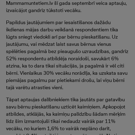
Mammamuntetiem.lv šī gada septembrī veica aptauju,
izvaicājot gandrīz tūkstoti vecāku.
Papildus jautājumiem par iesaistīšanos dažādu
ikdienas mājas darbu veikšanā respondentiem tika
lūgts sniegt viedokli arī par bērnu pieskatīšanu. Uz
jautājumu, vai mēdzat laist savus bērnus vienus
spēlēties pagalmā bez pieaugušo uzraudzības, gandrīz
52% respondentu atbildēja noraidoši, savukārt 6%
atzina, ka to dara tikai situācijās, ja pagalmā ir vēl citi
bērni. Vienlaikus 30% vecāku norādīja, ka uzskata savu
piemājas pagalmu par pietiekami drošu, lai viņu bērni
tajā varētu atrasties vieni.
Tāpat aptaujas dalībniekiem tika jautāts par gatavību
savu bērnu pieskatīšanu uzticēt kaimiņiem. Apkopojot
atbildes, atklājās, ka kaimiņu palīdzību šādam mērķim
līdz šim izmantojuši tikai nedaudz vairāk par 11%
vecāku, no kuriem 1,6% to vairāk neplāno darīt,