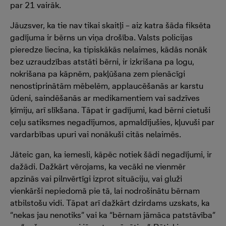
par 21 vairāk.
Jāuzsver, ka tie nav tikai skaitļi – aiz katra šāda fiksēta
gadījuma ir bērns un viņa drošība. Valsts policijas
pieredze liecina, ka tipiskākās nelaimes, kādās nonāk
bez uzraudzības atstāti bērni, ir izkrišana pa logu,
nokrišana pa kāpnēm, pakļūšana zem pienācīgi
nenostiprinātām mēbelēm, applaucēšanās ar karstu
ūdeni, saindēšanās ar medikamentiem vai sadzīves
ķīmiju, arī slīkšana. Tāpat ir gadījumi, kad bērni cietuši
ceļu satiksmes negadījumos, apmaldījušies, kļuvuši par
vardarbības upuri vai nonākuši citās nelaimēs.
Jāteic gan, ka iemesli, kāpēc notiek šādi negadījumi, ir
dažādi. Dažkārt vērojams, ka vecāki ne vienmēr
apzinās vai pilnvērtīgi izprot situāciju, vai gluži
vienkārši nepiedomā pie tā, lai nodrošinātu bērnam
atbilstošu vidi. Tāpat arī dažkārt dzirdams uzskats, ka
“nekas jau nenotiks” vai ka “bērnam jāmāca patstāvība”