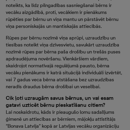
noteikts, ka līdz pilngadības sasniegšanai bērns ir
vecāku aizgādībā, proti, vecākiem ir pienākums
rūpēties par bērnu un viņa mantu un pārstāvēt bērnu
viņa personiskajās un mantiskajās attiecībās.
Rūpes par bērnu nozīmē viņa aprūpi, uzraudzību un
tiesības noteikt viņa dzīvesvietu, savukārt uzraudzība
nozīmē rūpes par bērna paša drošību un trešās puses
apdraudējuma novēršanu. Vienkāršiem vārdiem,
skaidrojot normatīvajā regulējumā pausto, bērna
vecāku pienākums ir katrā situācijā individuāli izvērtēt,
vai 7 gadus veca bērna atstāšana bez uzraudzības
neradīs draudus bērna drošībai un veselībai.
Cik ļoti uzraugām savus bērnus, un vai esam
gatavi uzticēt bērnu pieskatīšanu citiem?
Lai noskaidrotu, kāds ir pieaugušo lomu sadalījums
ģimenē un attiecības ar bērniem, mājokļu attīstītājs
“Bonava Latvija” kopā ar Latvijas vecāku organizāciju