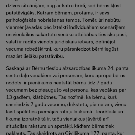
dzīves situācijām, aug ar katru brīdi, kad bērns kļūst
patstāvīgāks. Katram bērnam, protams, ir savs
psiholoģiskās nobriešanas temps. Tomēr, lai nebūtu
vienmēr jāvadās pēc izteikti individuāliem scenārijiem
un vienlaikus sakārtotu vecāku atbildības tiesisko pusi,
valstī ir radīts vienots juridiskais ietvars, definējot
vecuma robežšķirtni, kuru pārsniedzot bērni iegūst
mazliet lielāku patstāvību.
Saskaņā ar Bērnu tiesību aizsardzības likuma 24. panta
sesto daļu vecākiem vai personām, kuru aprūpē bērns
nodots, ir pienākums neatstāt bērnu līdz 7 gadu
vecumam bez pieaugušo vai personu, kas vecākas par
13 gadiem, klātbūtnes. Tas nozīmē, ka bērnu, kurš
sasniedzis 7 gadu vecumu, drīkstētu, piemēram, vienu
laist spēlēties piemājas rotaļu laukumā. Teorētiski un
likuma izpratnē tā ir, taču vienlaikus jāvērtē arī
situācijas raksturs un apstākļi, kādiem bērns tiek
pakļauts. Tas skaidrots arī Civillikuma 177. pantā, kur