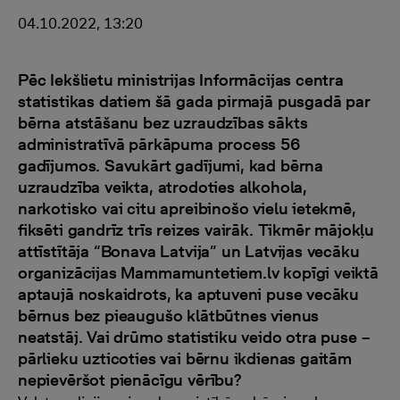
04.10.2022, 13:20
Pēc Iekšlietu ministrijas Informācijas centra
statistikas datiem šā gada pirmajā pusgadā par
bērna atstāšanu bez uzraudzības sākts
administratīvā pārkāpuma process 56
gadījumos. Savukārt gadījumi, kad bērna
uzraudzība veikta, atrodoties alkohola,
narkotisko vai citu apreibinošo vielu ietekmē,
fiksēti gandrīz trīs reizes vairāk. Tikmēr mājokļu
attīstītāja “Bonava Latvija” un Latvijas vecāku
organizācijas Mammamuntetiem.lv kopīgi veiktā
aptaujā noskaidrots, ka aptuveni puse vecāku
bērnus bez pieaugušo klātbūtnes vienus
neatstāj. Vai drūmo statistiku veido otra puse –
pārlieku uzticoties vai bērnu ikdienas gaitām
nepievēršot pienācīgu vērību?