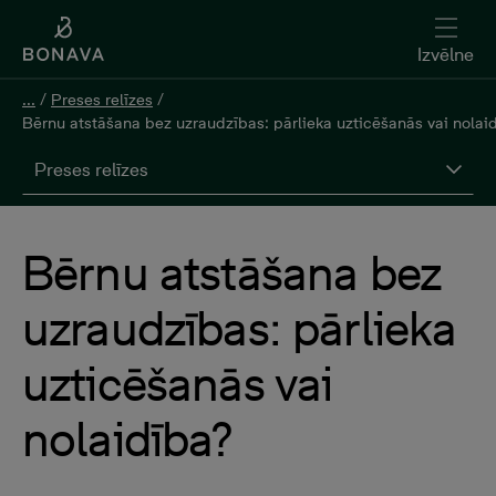
Izvēlne
...
/
Preses relīzes
/
Bērnu atstāšana bez uzraudzības: pārlieka uzticēšanās vai nolai
Preses relīzes
Bērnu atstāšana bez
uzraudzības: pārlieka
uzticēšanās vai
nolaidība?