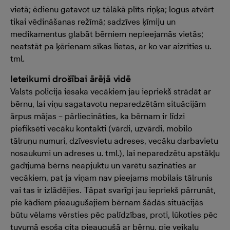
vietā; ēdienu gatavot uz tālākā plīts riņķa; logus atvērt
tikai vēdināšanas režīmā; sadzīves ķīmiju un
medikamentus glabāt bērniem nepieejamās vietās;
neatstāt pa ķērienam sīkas lietas, ar ko var aizrīties u.
tml.
Ieteikumi drošībai ārējā vidē
Valsts policija iesaka vecākiem jau iepriekš strādāt ar
bērnu, lai viņu sagatavotu neparedzētām situācijām
ārpus mājas – pārliecināties, ka bērnam ir līdzi
piefiksēti vecāku kontakti (vārdi, uzvārdi, mobilo
tālruņu numuri, dzīvesvietu adreses, vecāku darbavietu
nosaukumi un adreses u. tml.), lai neparedzētu apstākļu
gadījumā bērns neapjuktu un varētu sazināties ar
vecākiem, pat ja viņam nav pieejams mobilais tālrunis
vai tas ir izlādējies. Tāpat svarīgi jau iepriekš pārrunāt,
pie kādiem pieaugušajiem bērnam šādās situācijās
būtu vēlams vērsties pēc palīdzības, proti, lūkoties pēc
tuvumā esoša cita pieaugušā ar bērnu, pie veikalu