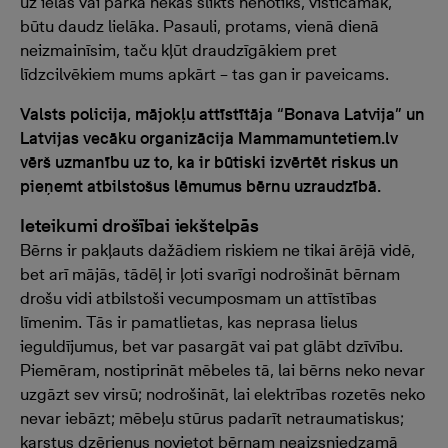
uz ielas vai parkā nekas slikts nenotiks, visticamāk,
būtu daudz lielāka. Pasauli, protams, vienā dienā
neizmainīsim, taču kļūt draudzīgākiem pret
līdzcilvēkiem mums apkārt – tas gan ir paveicams.
Valsts policija, mājokļu attīstītāja “Bonava Latvija” un
Latvijas vecāku organizācija Mammamuntetiem.lv
vērš uzmanību uz to, ka ir būtiski izvērtēt riskus un
pieņemt atbilstošus lēmumus bērnu uzraudzībā.
Ieteikumi drošībai iekštelpās
Bērns ir pakļauts dažādiem riskiem ne tikai ārējā vidē,
bet arī mājās, tādēļ ir ļoti svarīgi nodrošināt bērnam
drošu vidi atbilstoši vecumposmam un attīstības
līmenim. Tās ir pamatlietas, kas neprasa lielus
ieguldījumus, bet var pasargāt vai pat glābt dzīvību.
Piemēram, nostiprināt mēbeles tā, lai bērns neko nevar
uzgāzt sev virsū; nodrošināt, lai elektrības rozetēs neko
nevar iebāzt; mēbeļu stūrus padarīt netraumatiskus;
karstus dzērienus novietot bērnam neaizsniedzamā