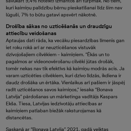
savukārt 9,4% noteikti izmantos arī turpmāk. No tiem,
kuri kaimiņu palīdzību bērnu pieskatīšanai līdz šim nav
lūguši, 7% to būtu gatavi apsvērt nākotnē.
Drošība sākas no uzticēšanās un draudzīgu
attiecību veidošanas
Aptaujas dati rāda, ka vecāku piesardzības līmenis gan
iet roku rokā arī ar neuzticēšanos vistuvāk
dzīvojošajiem cilvēkiem – kaimiņiem. “Ēkās un to
pagalmos ar videonovērošanu cilvēki jūtas drošāk,
tomēr nekas nav tik efektīvs kā kaimiņu modrās acis. Ja
varam uzticēties cilvēkiem, kuri dzīvo līdzās, ikdiena ir
daudz drošāka un ērtāka. Vienlaikus arī pašiem ir jāspēj
radīt uzticēšanos savos kaimiņos,” iesaka “Bonava
Latvija” pārdošanas un mārketinga vadītājs Kaspars
Ekša. Tiesa, Latvijas iedzīvotāju attiecības ar
kaimiņiem patlaban biežāk raksturojamas kā
distancētas.
Saskaņā ar “Bonava Latvija” 2021. gadā veiktas