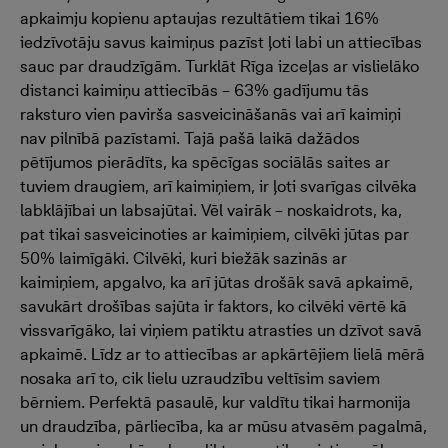
apkaimju kopienu aptaujas rezultātiem tikai 16%
iedzīvotāju savus kaimiņus pazīst ļoti labi un attiecības
sauc par draudzīgām. Turklāt Rīga izceļas ar vislielāko
distanci kaimiņu attiecībās – 63% gadījumu tās
raksturo vien pavirša sasveicināšanās vai arī kaimiņi
nav pilnībā pazīstami. Tajā pašā laikā dažādos
pētījumos pierādīts, ka spēcīgas sociālās saites ar
tuviem draugiem, arī kaimiņiem, ir ļoti svarīgas cilvēka
labklājībai un labsajūtai. Vēl vairāk – noskaidrots, ka,
pat tikai sasveicinoties ar kaimiņiem, cilvēki jūtas par
50% laimīgāki. Cilvēki, kuri biežāk sazinās ar
kaimiņiem, apgalvo, ka arī jūtas drošāk savā apkaimē,
savukārt drošības sajūta ir faktors, ko cilvēki vērtē kā
vissvarīgāko, lai viņiem patiktu atrasties un dzīvot savā
apkaimē. Līdz ar to attiecības ar apkārtējiem lielā mērā
nosaka arī to, cik lielu uzraudzību veltīsim saviem
bērniem. Perfektā pasaulē, kur valdītu tikai harmonija
un draudzība, pārliecība, ka ar mūsu atvasēm pagalmā,