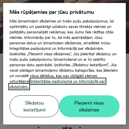
Mēs rūpējamies par jūsu privātumu
Mēs izmantojam sīkdatnes un trešo pušu pakalpojumus, lai
optimizētu un pastāvīgi uzlabotu savas tīmekļa vietnes un
palīdzētu personalizēt reklāmas, kas Jums tiek rādītas citās
vietnēs. Informāciju par to, kā mēs apstrādājam Jūsu
personas datus un izmantojam sīkdatnes, atradīsiet mūsu
Integritātes paziņojumā un Informācijā par sīkdatnēm.
Izvēloties „Pieņemt visas sīkdatnes”, Jūs piekrītat sīkdatņu un
trešo pušu pakalpojumu izmantošanai un ar to saistīto
Izvēlēties
personas datu apstrādei. Izvēloties „Sīkdatņu iestatījumi”, Jūs
varat pielāgot izmantojamo sīkdatņu kategorijas, kas jāievieto
un noraidīt visus sīkfailus, kas nav obligāti vietnes
uzturēšanai.
Integritātes paziņojumā un Informācijā par
Aptauja: 46 %
sīkdatnēm.
Latvijas iedzīvotāju
Sīkdatņu
Pieņemt visas
iestatījumi
sīkdatnes
uzskata sevi par