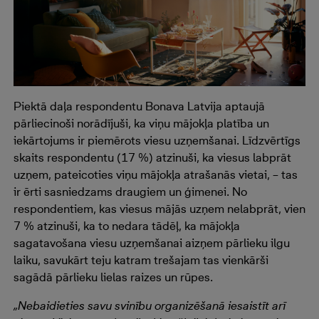
Piektā daļa respondentu Bonava Latvija aptaujā
pārliecinoši norādījuši, ka viņu mājokļa platība un
iekārtojums ir piemērots viesu uzņemšanai. Līdzvērtīgs
skaits respondentu (17 %) atzinuši, ka viesus labprāt
uzņem, pateicoties viņu mājokļa atrašanās vietai, – tas
ir ērti sasniedzams draugiem un ģimenei. No
respondentiem, kas viesus mājās uzņem nelabprāt, vien
7 % atzinuši, ka to nedara tādēļ, ka mājokļa
sagatavošana viesu uzņemšanai aizņem pārlieku ilgu
laiku, savukārt teju katram trešajam tas vienkārši
sagādā pārlieku lielas raizes un rūpes.
„Nebaidieties savu svinību organizēšanā iesaistīt arī