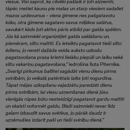
viesus. Visi saprot, ka cilvēki pašlaik ir ļoti aizņemti,
tāpēc metiet kaunu pie malas un starp viesiem sadaliet
mazos uzdevumus – viena ģimene nes pašgatavotu
kūku, otra ģimene sagatavo savus mīļākos salātus,
savukārt kāds ļoti aktīvs pāris atbild par galda spēlēm.
Jūs kā saimnieki organizējiet galda saklāšanu un,
piemēram, silto maltīti. Es ieteiktu pagatavot tieši silto
ēdienu, jo nereti dažāda veida auksto uzkodu
pagatavošana prasa krietni lielāku piepūli un laiku nekā
siltu vakariņu pagatavošana,”
iedrošina Iluta Piternika.
„Svarīgi pirkumus ballītei sagādāt vienu dienu pirms
svinībām, jo veikalā patērētais laiks ļoti nogurdina.
Tāpat mājas uzkopšanu vajadzētu paredzēt dienu
pirms svinībām, lai viesu uzņemšanas dienā jūsu
vienīgās rūpes būtu nesteidzīgi pagatavot gardu maltīti
un skaisti noformēt galdu. Bieži saimnieki nevar līdz
galam izbaudīt savus svētkus, jo pārāk daudz ir
uzņēmušies izdarīt paši un tieši svinību dienā.”