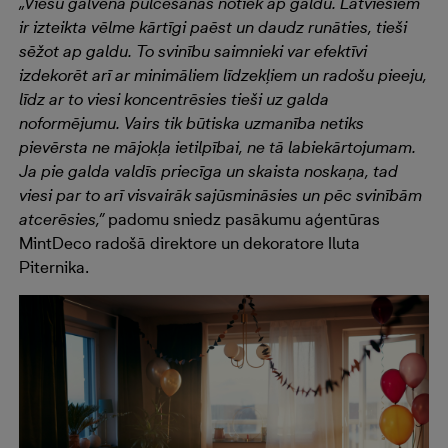
„Viesu galvenā pulcēšanās notiek ap galdu. Latviešiem
ir izteikta vēlme kārtīgi paēst un daudz runāties, tieši
sēžot ap galdu. To svinību saimnieki var efektīvi
izdekorēt arī ar minimāliem līdzekļiem un radošu pieeju,
līdz ar to viesi koncentrēsies tieši uz galda
noformējumu. Vairs tik būtiska uzmanība netiks
pievērsta ne mājokļa ietilpībai, ne tā labiekārtojumam.
Ja pie galda valdīs priecīga un skaista noskaņa, tad
viesi par to arī visvairāk sajūsmināsies un pēc svinībām
atcerēsies,”
padomu sniedz pasākumu aģentūras
MintDeco radošā direktore un dekoratore Iluta
Piternika.