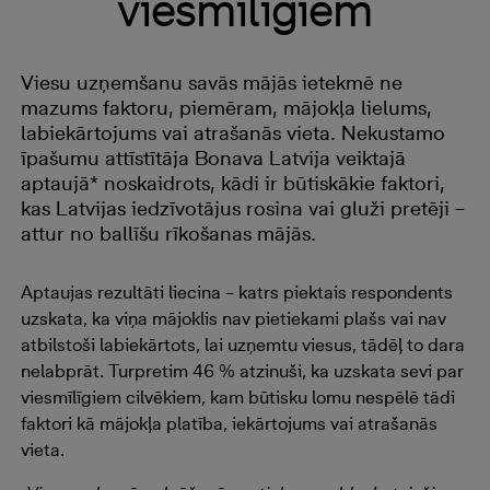
viesmīlīgiem
Viesu uzņemšanu savās mājās ietekmē ne
mazums faktoru, piemēram, mājokļa lielums,
labiekārtojums vai atrašanās vieta. Nekustamo
īpašumu attīstītāja Bonava Latvija veiktajā
aptaujā* noskaidrots, kādi ir būtiskākie faktori,
kas Latvijas iedzīvotājus rosina vai gluži pretēji –
attur no ballīšu rīkošanas mājās.
Aptaujas rezultāti liecina – katrs piektais respondents
uzskata, ka viņa mājoklis nav pietiekami plašs vai nav
atbilstoši labiekārtots, lai uzņemtu viesus, tādēļ to dara
nelabprāt. Turpretim 46 % atzinuši, ka uzskata sevi par
viesmīlīgiem cilvēkiem, kam būtisku lomu nespēlē tādi
faktori kā mājokļa platība, iekārtojums vai atrašanās
vieta.