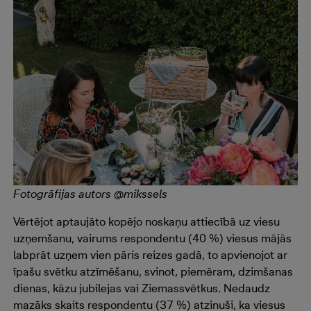
Fotogrāfijas autors @mikssels
Vērtējot aptaujāto kopējo noskaņu attiecībā uz viesu
uzņemšanu, vairums respondentu (40 %) viesus mājās
labprāt uzņem vien pāris reizes gadā, to apvienojot ar
īpašu svētku atzīmēšanu, svinot, piemēram, dzimšanas
dienas, kāzu jubilejas vai Ziemassvētkus. Nedaudz
mazāks skaits respondentu (37 %) atzinuši, ka viesus