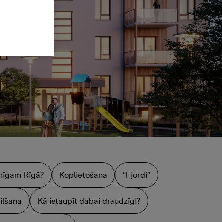
aimīgam Rīgā?
Koplietošana
“Fjordi”
ilšana
Kā ietaupīt dabai draudzīgi?