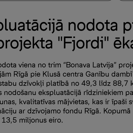
luatācijā nodota 
projekta "Fjordi" ēk
dota viena no trim “Bonava Latvija” proj
ām Rīgā pie Klusā centra Ganību dambī 
istabu dzīvokļi platībā no 49,3 līdz 88,7
as nodošanu ekspluatācijā rīdziniekiem pa
nas, kvalitatīvas mājvietas, kas ir īpaši 
ituāciju ar dzīvojamo fondu Rīgā. Kopumā
 13,5 miljonus eiro.