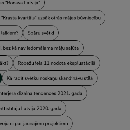
as “Bonava Latvija”
 “Krasta kvartāls” uzsāk otrās mājas būvniecību
 laikiem?
Spāru svētki
āj, bez kā nav iedomājama māju sajūta
sākt?
Robežu iela 11 nodota ekspluatācijā
Kā radīt svētku noskaņu skandināvu stilā
Interjera dizaina tendences 2021. gadā
attīstītāju Latvijā 2020. gadā
vojumi par jaunajiem projektiem