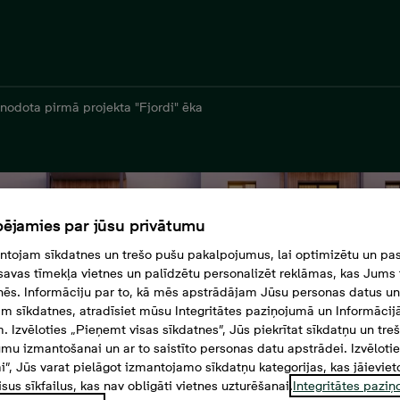
 nodota pirmā projekta "Fjordi" ēka
ējamies par jūsu privātumu
tojam sīkdatnes un trešo pušu pakalpojumus, lai optimizētu un pas
savas tīmekļa vietnes un palīdzētu personalizēt reklāmas, kas Jums t
tnēs. Informāciju par to, kā mēs apstrādājam Jūsu personas datus un
m sīkdatnes, atradīsiet mūsu Integritātes paziņojumā un Informācij
. Izvēloties „Pieņemt visas sīkdatnes”, Jūs piekrītat sīkdatņu un tre
mu izmantošanai un ar to saistīto personas datu apstrādei. Izvēloti
mi”, Jūs varat pielāgot izmantojamo sīkdatņu kategorijas, kas jāieviet
isus sīkfailus, kas nav obligāti vietnes uzturēšanai.
Integritātes pazi