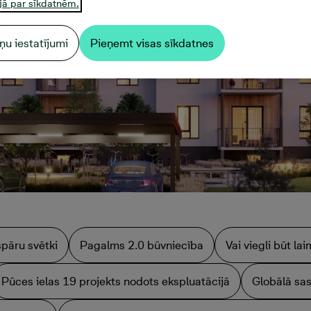
jā par sīkdatnēm.
ņu iestatījumi
Pieņemt visas sīkdatnes
spāru svētki
Pagalms 2.0 būvniecība
Vai viegli būt l
Pūces ielas 19 projekts nodots ekspluatācijā
Globālā sas