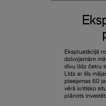
Eksp
Ekspluatācijā no
dzīvojamām māj
divu līdz četru 
Līdz ar šīs māj
pieejamas 60 jau
vērā kritisko s
plānots investēt