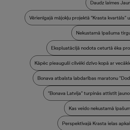
Daudz laimes Jau
Vērienīgajā mājokļu projektā “Krasta kvartāls”
Nekustamā īpašuma tirgu
Ekspluatācijā nodota ceturtā ēka pro
Kāpēc pieauguši cilvēki dzīvo kopā ar vecāk
Bonava atbalsta labdarības maratonu "Dod 
“Bonava Latvija” turpinās attīstīt jaun
Kas veido nekustamā īpašu
Perspektīvajā Krasta ielas apka