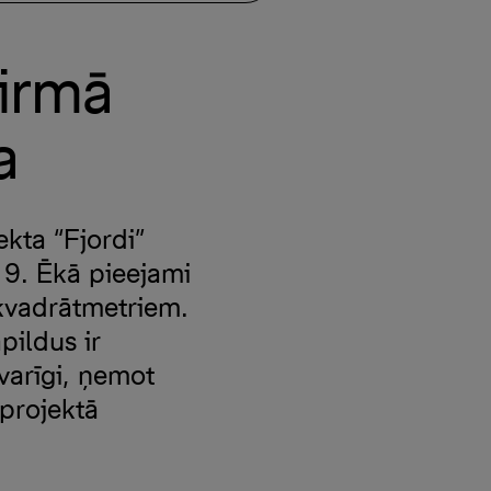
pirmā
a
ekta “Fjordi”
9. Ēkā pieejami
 kvadrātmetriem.
pildus ir
svarīgi, ņemot
 projektā