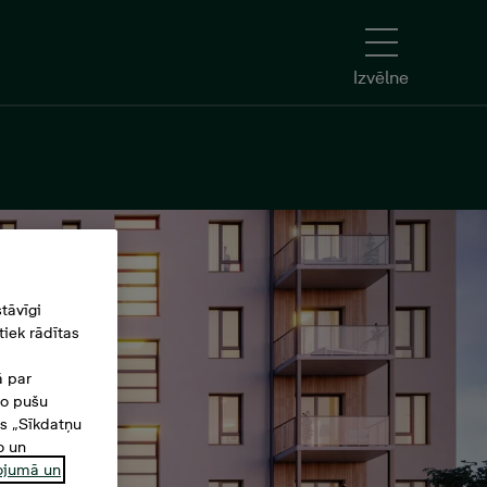
Izvēlne
tāvīgi
iek rādītas
ā par
šo pušu
es „Sīkdatņu
o un
ņojumā un