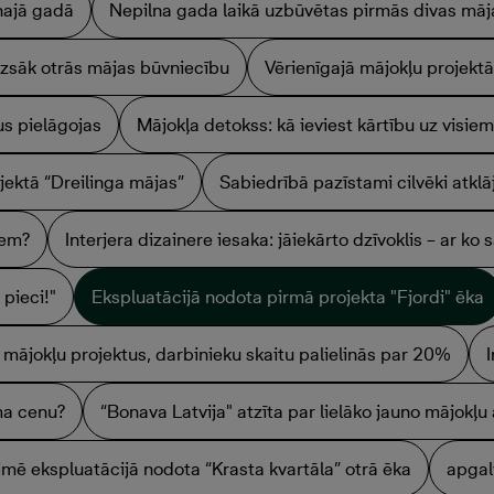
najā gadā
Nepilna gada laikā uzbūvētas pirmās divas māj
 uzsāk otrās mājas būvniecību
Vērienīgajā mājokļu projektā
s pielāgojas
Mājokļa detokss: kā ieviest kārtību uz visiem
jektā “Dreilinga mājas”
Sabiedrībā pazīstami cilvēki atkl
iem?
Interjera dizainere iesaka: jāiekārto dzīvoklis – ar ko 
pieci!"
Ekspluatācijā nodota pirmā projekta "Fjordi" ēka
o mājokļu projektus, darbinieku skaitu palielinās par 20%
ma cenu?
“Bonava Latvija" atzīta par lielāko jauno mājokļu 
imē ekspluatācijā nodota “Krasta kvartāla” otrā ēka
apgal