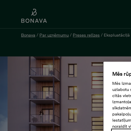
Bonava
/
Par uzņēmumu
/
Preses relīzes
/
Ekspluatācijā
Mēs rūp
Mēs izman
uzlabotu 
citās vie
izmantoja
sīkdatnēm
pakalpoju
iestatīju
noraidīt v