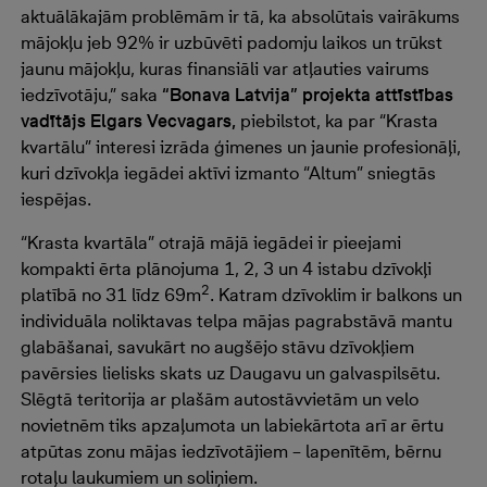
aktuālākajām problēmām ir tā, ka absolūtais vairākums
mājokļu jeb 92% ir uzbūvēti padomju laikos un trūkst
jaunu mājokļu, kuras finansiāli var atļauties vairums
iedzīvotāju,” saka
“Bonava Latvija” projekta attīstības
vadītājs Elgars Vecvagars,
piebilstot, ka par “Krasta
kvartālu” interesi izrāda ģimenes un jaunie profesionāļi,
kuri dzīvokļa iegādei aktīvi izmanto “Altum” sniegtās
iespējas.
“Krasta kvartāla” otrajā mājā iegādei ir pieejami
kompakti ērta plānojuma 1, 2, 3 un 4 istabu dzīvokļi
2
platībā no 31 līdz 69m
. Katram dzīvoklim ir balkons un
individuāla noliktavas telpa mājas pagrabstāvā mantu
glabāšanai, savukārt no augšējo stāvu dzīvokļiem
pavērsies lielisks skats uz Daugavu un galvaspilsētu.
Slēgtā teritorija ar plašām autostāvvietām un velo
novietnēm tiks apzaļumota un labiekārtota arī ar ērtu
atpūtas zonu mājas iedzīvotājiem – lapenītēm, bērnu
rotaļu laukumiem un soliņiem.