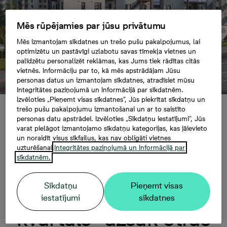
Mēs rūpējamies par jūsu privātumu
Mēs izmantojam sīkdatnes un trešo pušu pakalpojumus, lai
optimizētu un pastāvīgi uzlabotu savas tīmekļa vietnes un
palīdzētu personalizēt reklāmas, kas Jums tiek rādītas citās
vietnēs. Informāciju par to, kā mēs apstrādājam Jūsu
personas datus un izmantojam sīkdatnes, atradīsiet mūsu
Integritātes paziņojumā un Informācijā par sīkdatnēm.
Izvēloties „Pieņemt visas sīkdatnes”, Jūs piekrītat sīkdatņu un
trešo pušu pakalpojumu izmantošanai un ar to saistīto
Vērienīgajā mājokļu projektā “Krasta kvartāls”
personas datu apstrādei. Izvēloties „Sīkdatņu iestatījumi”, Jūs
uzsāk otrās mājas būvniecību
varat pielāgot izmantojamo sīkdatņu kategorijas, kas jāievieto
un noraidīt visus sīkfailus, kas nav obligāti vietnes
uzturēšanai.
Integritātes paziņojumā un Informācijā par
sīkdatnēm.
Vērienīgajā mājokļu
projektā “Krasta
Sīkdatņu
Pieņemt visas
iestatījumi
sīkdatnes
kvartāls” uzsāk otrās