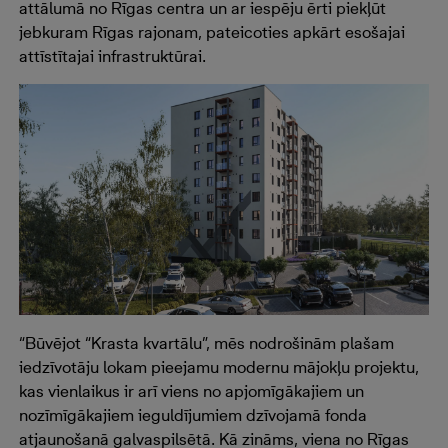
attālumā no Rīgas centra un ar iespēju ērti piekļūt
jebkuram Rīgas rajonam, pateicoties apkārt esošajai
attīstītajai infrastruktūrai.
“Būvējot “Krasta kvartālu”, mēs nodrošinām plašam
iedzīvotāju lokam pieejamu modernu mājokļu projektu,
kas vienlaikus ir arī viens no apjomīgākajiem un
nozīmīgākajiem ieguldījumiem dzīvojamā fonda
atjaunošanā galvaspilsētā. Kā zināms, viena no Rīgas