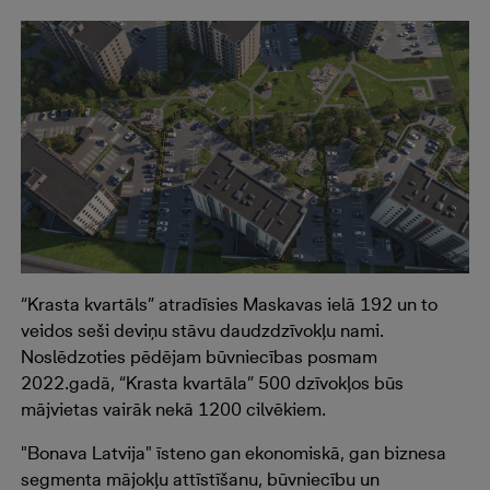
“Krasta kvartāls” atradīsies Maskavas ielā 192 un to
veidos seši deviņu stāvu daudzdzīvokļu nami.
Noslēdzoties pēdējam būvniecības posmam
2022.gadā, “Krasta kvartāla” 500 dzīvokļos būs
mājvietas vairāk nekā 1200 cilvēkiem.
"Bonava Latvija" īsteno gan ekonomiskā, gan biznesa
segmenta mājokļu attīstīšanu, būvniecību un