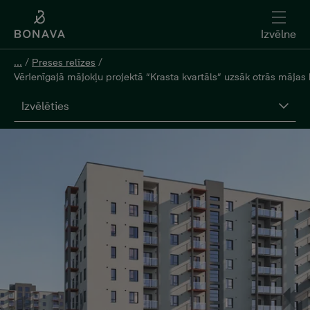
Izvēlne
...
/
Preses relīzes
/
Vērienīgajā mājokļu projektā “Krasta kvartāls” uzsāk otrās mājas
Izvēlēties