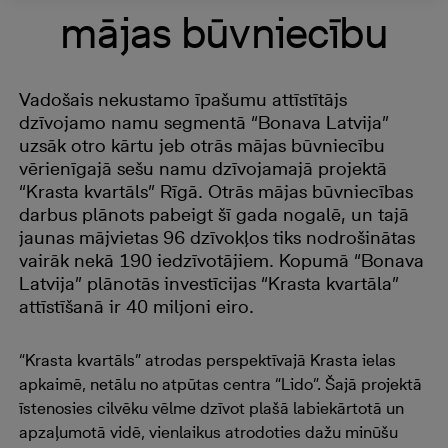
mājas būvniecību
Vadošais nekustamo īpašumu attīstītājs
dzīvojamo namu segmentā “Bonava Latvija”
uzsāk otro kārtu jeb otrās mājas būvniecību
vērienīgajā sešu namu dzīvojamajā projektā
“Krasta kvartāls” Rīgā. Otrās mājas būvniecības
darbus plānots pabeigt šī gada nogalē, un tajā
jaunas mājvietas 96 dzīvokļos tiks nodrošinātas
vairāk nekā 190 iedzīvotājiem. Kopumā “Bonava
Latvija” plānotās investīcijas “Krasta kvartāla”
attīstīšanā ir 40 miljoni eiro.
“Krasta kvartāls” atrodas perspektīvajā Krasta ielas
apkaimē, netālu no atpūtas centra “Lido”. Šajā projektā
īstenosies cilvēku vēlme dzīvot plašā labiekārtotā un
apzaļumotā vidē, vienlaikus atrodoties dažu minūšu