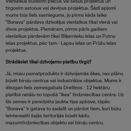
Vienlaikus būvēsim piecus vai sešus projektus un
tirgosim astoņus vai deviņus projektus. Šādi apjomi
mums būs liels sasniegums, jo pirms kāda laika
"Bonava" pārdeva dzīvokļus vienlaikus tikai vienā vai
divos projektos. Piemēram, pirms pāris gadiem
vienlaikus pārdevām tikai Biķernieku ielas un Putnu
ielas projektus, pēc tam - Lapsu ielas un Prūšu ielas
projektus.
Strādāsiet tikai dzīvojamo platību tirgū?
Jā, mūsu pamatprodukts ir dzīvojamās ēkas, nav plānu
būvēt biroju centrus vai industriālos objektus. Mums ir
diezgan liels zemesgabals Dreiliņos - 12 hektāru
platībā netālu no topošā "Ikea" tirdzniecības centra. Uz
šīs zemes ir paredzēta jaukta tipa apbūve, tāpēc
"Bonava" ir gatava to sadalīt un pārdot tiem, kuri būtu
ieinteresēti šajās teritorijās būvēt kādu
mazumtirdzniecības objektu vai biroju centru.