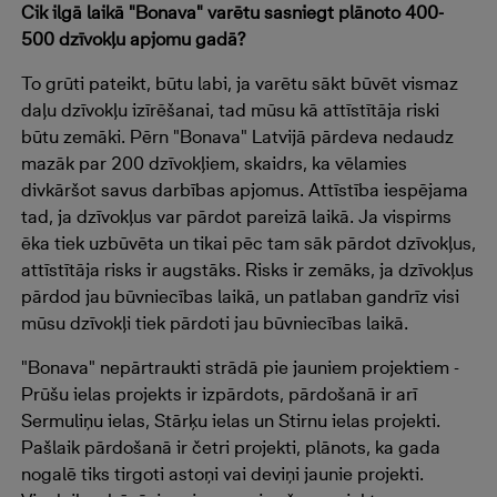
Cik ilgā laikā "Bonava" varētu sasniegt plānoto 400-
500 dzīvokļu apjomu gadā?
To grūti pateikt, būtu labi, ja varētu sākt būvēt vismaz
daļu dzīvokļu izīrēšanai, tad mūsu kā attīstītāja riski
būtu zemāki. Pērn "Bonava" Latvijā pārdeva nedaudz
mazāk par 200 dzīvokļiem, skaidrs, ka vēlamies
divkāršot savus darbības apjomus. Attīstība iespējama
tad, ja dzīvokļus var pārdot pareizā laikā. Ja vispirms
ēka tiek uzbūvēta un tikai pēc tam sāk pārdot dzīvokļus,
attīstītāja risks ir augstāks. Risks ir zemāks, ja dzīvokļus
pārdod jau būvniecības laikā, un patlaban gandrīz visi
mūsu dzīvokļi tiek pārdoti jau būvniecības laikā.
"Bonava" nepārtraukti strādā pie jauniem projektiem -
Prūšu ielas projekts ir izpārdots, pārdošanā ir arī
Sermuliņu ielas, Stārķu ielas un Stirnu ielas projekti.
Pašlaik pārdošanā ir četri projekti, plānots, ka gada
nogalē tiks tirgoti astoņi vai deviņi jaunie projekti.