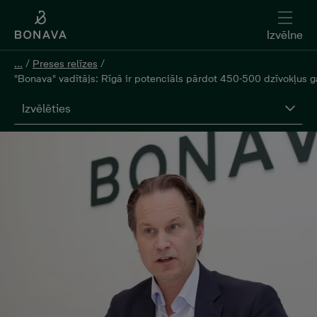
Izvēlne
...
/
Preses relīzes
/
"Bonava" vadītājs: Rīgā ir potenciāls pārdot 450-500 dzīvokļus 
Izvēlēties