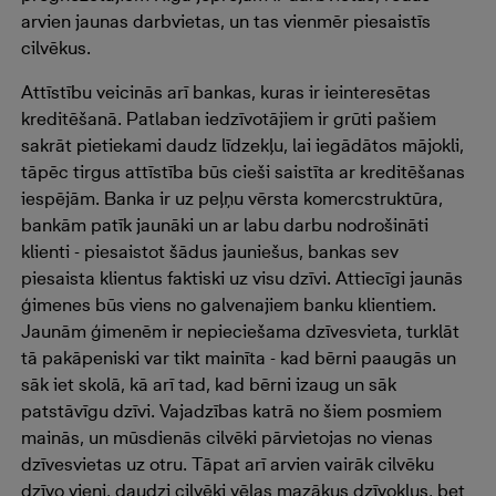
arvien jaunas darbvietas, un tas vienmēr piesaistīs
cilvēkus.
Attīstību veicinās arī bankas, kuras ir ieinteresētas
kreditēšanā. Patlaban iedzīvotājiem ir grūti pašiem
sakrāt pietiekami daudz līdzekļu, lai iegādātos mājokli,
tāpēc tirgus attīstība būs cieši saistīta ar kreditēšanas
iespējām. Banka ir uz peļņu vērsta komercstruktūra,
bankām patīk jaunāki un ar labu darbu nodrošināti
klienti - piesaistot šādus jauniešus, bankas sev
piesaista klientus faktiski uz visu dzīvi. Attiecīgi jaunās
ģimenes būs viens no galvenajiem banku klientiem.
Jaunām ģimenēm ir nepieciešama dzīvesvieta, turklāt
tā pakāpeniski var tikt mainīta - kad bērni paaugās un
sāk iet skolā, kā arī tad, kad bērni izaug un sāk
patstāvīgu dzīvi. Vajadzības katrā no šiem posmiem
mainās, un mūsdienās cilvēki pārvietojas no vienas
dzīvesvietas uz otru. Tāpat arī arvien vairāk cilvēku
dzīvo vieni, daudzi cilvēki vēlas mazākus dzīvokļus, bet