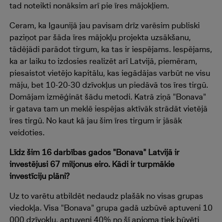
tad noteikti nonāksim arī pie īres mājokļiem.
Ceram, ka Igaunijā jau pavisam drīz varēsim publiski
paziņot par šāda īres mājokļu projekta uzsākšanu,
tādējādi parādot tirgum, ka tas ir iespējams. Iespējams,
ka ar laiku to izdosies realizēt arī Latvijā, piemēram,
piesaistot vietējo kapitālu, kas iegādājas varbūt ne visu
māju, bet 10-20-30 dzīvokļus un piedāvā tos īres tirgū.
Domājam izmēģināt šādu metodi. Katrā ziņā "Bonava"
ir gatava tam un meklē iespējas aktīvāk strādāt vietējā
īres tirgū. No kaut kā jau šim īres tirgum ir jāsāk
veidoties.
Līdz šim 16 darbības gados "Bonava" Latvijā ir
investējusi 67 miljonus eiro. Kādi ir turpmākie
investīciju plāni?
Uz to varētu atbildēt nedaudz plašāk no visas grupas
viedokļa. Visa "Bonava" grupa gadā uzbūvē aptuveni 10
000 dzīvokļu, aptuveni 40% no šī apjoma tiek būvēti