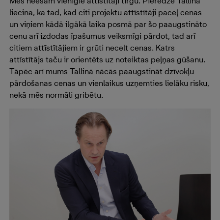
Mēs neesam vienīgie attīstītāji tirgū. Pieredze Tallinā
liecina, ka tad, kad citi projektu attīstītāji paceļ cenas
un viņiem kādā ilgākā laika posmā par šo paaugstināto
cenu arī izdodas īpašumus veiksmīgi pārdot, tad arī
citiem attīstītājiem ir grūti necelt cenas. Katrs
attīstītājs taču ir orientēts uz noteiktas peļņas gūšanu.
Tāpēc arī mums Tallinā nācās paaugstināt dzīvokļu
pārdošanas cenas un vienlaikus uzņemties lielāku risku,
nekā mēs normāli gribētu.