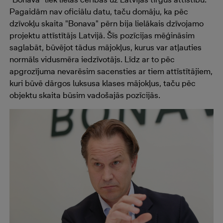
Pagaidām nav oficiālu datu, taču domāju, ka pēc
dzīvokļu skaita "Bonava" pērn bija lielākais dzīvojamo
projektu attīstītājs Latvijā. Šīs pozīcijas mēģināsim
saglabāt, būvējot tādus mājokļus, kurus var atļauties
normāls vidusmēra iedzīvotājs. Līdz ar to pēc
apgrozījuma nevarēsim sacensties ar tiem attīstītājiem,
kuri būvē dārgos luksusa klases mājokļus, taču pēc
objektu skaita būsim vadošajās pozīcijās.