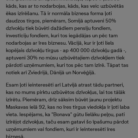
kāds, kas ar to nodarbojas, kāds, kas veic uzbūvētās
ēkas izīrēšanu. Tā ir normāla biznesa forma ļoti
daudzos tirgos, piemēram, Somijā aptuveni 50%
dzīvokļu tiek būvēti dažādiem pensiju fondiem,
investīciju fondiem, kuri tos iegādājas un pēc tam
nodarbojas ar īres biznesu. Vācijā, kur ir ļoti liels
kopējais dzīvokļu tirgus - ap 400 000 dzīvokļu gadā -,
aptuveni 30% no mūsu uzbūvētajiem dzīvokļiem tiek
pārdoti uzņēmumiem, kuri tos pēc tam izīrē. Tāpat tas
notiek arī Zviedrijā, Dānijā un Norvēģijā.
Esam ļoti ieinteresēti arī Latvijā atrast tādu partneri,
kas no mums pirktu uzbūvētos dzīvokļus, lai tos tālāk
izīrētu. Piemēram, drīz sāksim būvēt jaunu projektu
Maskavas ielā 92, kas no īres tirgus viedokļa ir ļoti laba
vieta. Iespējams, ka "Bonava" gūtu lielāku peļņu, pati
izīrējot dzīvokļus, taču esam gatavi šo īpašumu pārdot
uzņēmumiem vai fondiem, kuri ir ieinteresēti īres
biznesā.