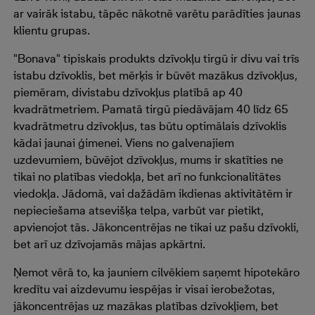
ar vairāk istabu, tāpēc nākotnē varētu parādīties jaunas
klientu grupas.
"Bonava" tipiskais produkts dzīvokļu tirgū ir divu vai trīs
istabu dzīvoklis, bet mērķis ir būvēt mazākus dzīvokļus,
piemēram, divistabu dzīvokļus platībā ap 40
kvadrātmetriem. Pamatā tirgū piedāvājam 40 līdz 65
kvadrātmetru dzīvokļus, tas būtu optimālais dzīvoklis
kādai jaunai ģimenei. Viens no galvenajiem
uzdevumiem, būvējot dzīvokļus, mums ir skatīties ne
tikai no platības viedokļa, bet arī no funkcionalitātes
viedokļa. Jādomā, vai dažādām ikdienas aktivitātēm ir
nepieciešama atsevišķa telpa, varbūt var pietikt,
apvienojot tās. Jākoncentrējas ne tikai uz pašu dzīvokli,
bet arī uz dzīvojamās mājas apkārtni.
Ņemot vērā to, ka jauniem cilvēkiem saņemt hipotekāro
kredītu vai aizdevumu iespējas ir visai ierobežotas,
jākoncentrējas uz mazākas platības dzīvokļiem, bet