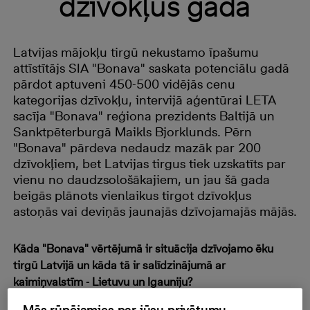
dzīvokļus gadā
Latvijas mājokļu tirgū nekustamo īpašumu
attīstītājs SIA "Bonava" saskata potenciālu gadā
pārdot aptuveni 450-500 vidējās cenu
kategorijas dzīvokļu, intervijā aģentūrai LETA
sacīja "Bonava" reģiona prezidents Baltijā un
Sanktpēterburgā Maikls Bjorklunds. Pērn
"Bonava" pārdeva nedaudz mazāk par 200
dzīvokļiem, bet Latvijas tirgus tiek uzskatīts par
vienu no daudzsološākajiem, un jau šā gada
beigās plānots vienlaikus tirgot dzīvokļus
astoņās vai deviņās jaunajās dzīvojamajās mājās.
Kāda "Bonava" vērtējumā ir situācija dzīvojamo ēku
tirgū Latvijā un kāda tā ir salīdzinājumā ar
kaimiņvalstīm - Lietuvu un Igauniju?
Mēs rūpējamies par jūsu privātumu
"Bonava" aktīvi strādā Igaunijas un Latvijas tirgū, taču