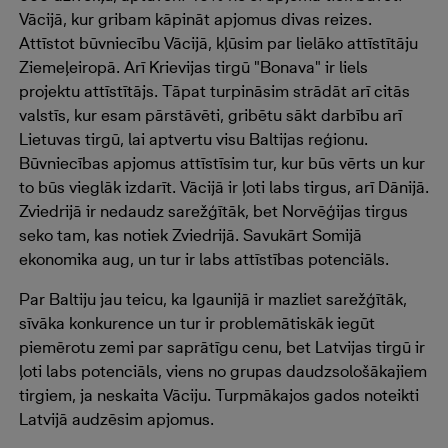
Vācijā, kur gribam kāpināt apjomus divas reizes.
Attīstot būvniecību Vācijā, kļūsim par lielāko attīstītāju
Ziemeļeiropā. Arī Krievijas tirgū "Bonava" ir liels
projektu attīstītājs. Tāpat turpināsim strādāt arī citās
valstīs, kur esam pārstāvēti, gribētu sākt darbību arī
Lietuvas tirgū, lai aptvertu visu Baltijas reģionu.
Būvniecības apjomus attīstīsim tur, kur būs vērts un kur
to būs vieglāk izdarīt. Vācijā ir ļoti labs tirgus, arī Dānijā.
Zviedrijā ir nedaudz sarežģītāk, bet Norvēģijas tirgus
seko tam, kas notiek Zviedrijā. Savukārt Somijā
ekonomika aug, un tur ir labs attīstības potenciāls.
Par Baltiju jau teicu, ka Igaunijā ir mazliet sarežģītāk,
sīvāka konkurence un tur ir problemātiskāk iegūt
piemērotu zemi par saprātīgu cenu, bet Latvijas tirgū ir
ļoti labs potenciāls, viens no grupas daudzsološākajiem
tirgiem, ja neskaita Vāciju. Turpmākajos gados noteikti
Latvijā audzēsim apjomus.