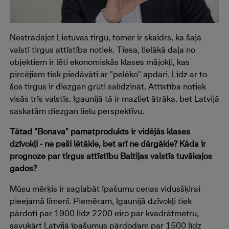
Nestrādājot Lietuvas tirgū, tomēr ir skaidrs, ka šajā
valstī tirgus attīstība notiek. Tiesa, lielākā daļa no
objektiem ir lēti ekonomiskās klases mājokļi, kas
pircējiem tiek piedāvāti ar "pelēko" apdari. Līdz ar to
šos tirgus ir diezgan grūti salīdzināt. Attīstība notiek
visās trīs valstīs. Igaunijā tā ir mazliet ātrāka, bet Latvijā
saskatām diezgan lielu perspektīvu.
Tātad "Bonava" pamatprodukts ir vidējās klases
dzīvokļi - ne paši lētākie, bet arī ne dārgākie? Kāda ir
prognoze par tirgus attīstību Baltijas valstīs tuvākajos
gados?
Mūsu mērķis ir saglabāt īpašumu cenas vidusšķirai
pieejamā līmenī. Piemēram, Igaunijā dzīvokļi tiek
pārdoti par 1900 līdz 2200 eiro par kvadrātmetru,
savukārt Latvijā īpašumus pārdodam par 1500 līdz