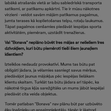
labākā atrašanās vietā ar labu sabiedriskā transporta
satiksmi, ar patīkamu apkārtni. Tie ir mūsu nākotnes
virzieni - veidot savām mājām patīkamus pagalmus,
jumta terases kā koplietošanas telpu, rotaļu laukumus.
Tāpat pagalmos cenšamies piedāvāt iespējas sporta
aktivitātēm, piemēram, uzstādīt trenažierus.
Vai "Bonava" neplāno būvēt īres mājas ar nelieliem īres
dzīvokļiem, kuri būtu piemēroti tieši šiem jaunajiem
klientiem?
Izteikšos nedaudz provokatīvi. Mums tas būtu pat
obligāti jādara, ja vēlamies sasniegt savus mērķus,
piedāvājot jaunus mājokļus pēc iespējas lielākam
klientu skaitam. Turklāt tas būtu jādara arī tāpēc, ka
nākotnē tirgus kļūs sarežģītāks un mums jābūt iespējai
piedāvāt cita veida objektus.
Tomēr patlaban "Bonava" nav plānu būt par uzbūvēto
ēku īpašnieku un apsaimniekotāju, tāpēc ir jāatrod