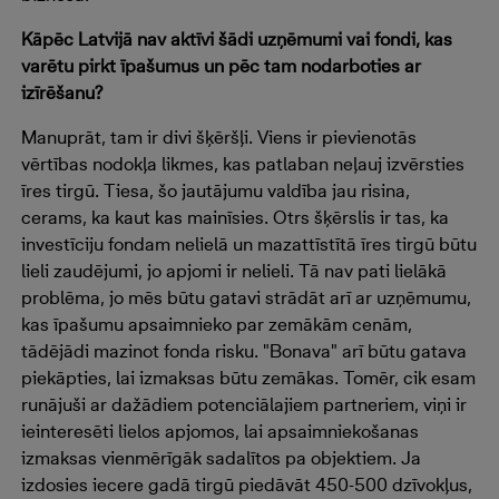
Kāpēc Latvijā nav aktīvi šādi uzņēmumi vai fondi, kas
varētu pirkt īpašumus un pēc tam nodarboties ar
izīrēšanu?
Manuprāt, tam ir divi šķēršļi. Viens ir pievienotās
vērtības nodokļa likmes, kas patlaban neļauj izvērsties
īres tirgū. Tiesa, šo jautājumu valdība jau risina,
cerams, ka kaut kas mainīsies. Otrs šķērslis ir tas, ka
investīciju fondam nelielā un mazattīstītā īres tirgū būtu
lieli zaudējumi, jo apjomi ir nelieli. Tā nav pati lielākā
problēma, jo mēs būtu gatavi strādāt arī ar uzņēmumu,
kas īpašumu apsaimnieko par zemākām cenām,
tādējādi mazinot fonda risku. "Bonava" arī būtu gatava
piekāpties, lai izmaksas būtu zemākas. Tomēr, cik esam
runājuši ar dažādiem potenciālajiem partneriem, viņi ir
ieinteresēti lielos apjomos, lai apsaimniekošanas
izmaksas vienmērīgāk sadalītos pa objektiem. Ja
izdosies iecere gadā tirgū piedāvāt 450-500 dzīvokļus,