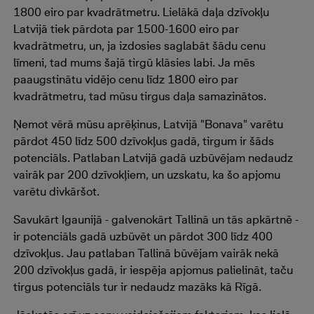
1800 eiro par kvadrātmetru. Lielākā daļa dzīvokļu
Latvijā tiek pārdota par 1500-1600 eiro par
kvadrātmetru, un, ja izdosies saglabāt šādu cenu
līmeni, tad mums šajā tirgū klāsies labi. Ja mēs
paaugstinātu vidējo cenu līdz 1800 eiro par
kvadrātmetru, tad mūsu tirgus daļa samazinātos.
Ņemot vērā mūsu aprēķinus, Latvijā "Bonava" varētu
pārdot 450 līdz 500 dzīvokļus gadā, tirgum ir šāds
potenciāls. Patlaban Latvijā gadā uzbūvējam nedaudz
vairāk par 200 dzīvokļiem, un uzskatu, ka šo apjomu
varētu divkāršot.
Savukārt Igaunijā - galvenokārt Tallinā un tās apkārtnē -
ir potenciāls gadā uzbūvēt un pārdot 300 līdz 400
dzīvokļus. Jau patlaban Tallinā būvējam vairāk nekā
200 dzīvokļus gadā, ir iespēja apjomus palielināt, taču
tirgus potenciāls tur ir nedaudz mazāks kā Rīgā.