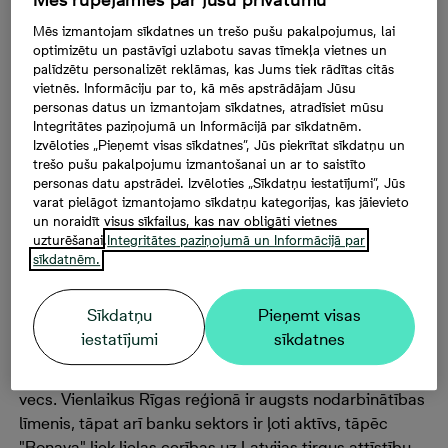
Lietuvas tirgū pagaidām vēl neesam iegājuši, to nosaka
Mēs izmantojam sīkdatnes un trešo pušu pakalpojumus, lai
dažādi vēsturiskie apstākļi. Igaunijā pēdējos pāris
optimizētu un pastāvīgi uzlabotu savas tīmekļa vietnes un
palīdzētu personalizēt reklāmas, kas Jums tiek rādītas citās
gados dzīvojamo platību tirgus ir ļoti aktīvs - gan
vietnēs. Informāciju par to, kā mēs apstrādājam Jūsu
būvniecības apjomi ir lielāki, gan arī īpašumu cenas ir
personas datus un izmantojam sīkdatnes, atradīsiet mūsu
augstākas - zemei un dzīvokļiem. "Bonava" Igaunijā ir
Integritātes paziņojumā un Informācijā par sīkdatnēm.
ļoti labās pozīcijās - 2016.gadā bijām otrais lielākais
Izvēloties „Pieņemt visas sīkdatnes”, Jūs piekrītat sīkdatņu un
trešo pušu pakalpojumu izmantošanai un ar to saistīto
attīstītājs Igaunijā, bet 2017.gadā - trešais lielākais
personas datu apstrādei. Izvēloties „Sīkdatņu iestatījumi”, Jūs
attīstītājs pēc pārdoto mājokļu skaita. Ceram arī šogad
varat pielāgot izmantojamo sīkdatņu kategorijas, kas jāievieto
būt līderpozīcijā.
un noraidīt visus sīkfailus, kas nav obligāti vietnes
uzturēšanai.
Integritātes paziņojumā un Informācijā par
Latvijā dzīvojamo platību tirgus ir attīstījies lēnāk
sīkdatnēm.
salīdzinājumā ar Igauniju, bet "Bonava" ir strādājusi
aktīvāk, piemēram, ņemot vērā iegādāto zemesgabalu
Sīkdatņu
Pieņemt visas
skaitu. Latvijas tirgus ir lielāks nekā Igaunijā, te ir runa
iestatījumi
sīkdatnes
par Rīgas reģionu. Šī reģiona ekonomika ir ļoti stabila
un pat augoša. Tomēr dzīvojamais fonds šeit ir diezgan
vecs. Vienlaikus Rīgas reģionā ir augsts nodarbinātības
līmenis, tāpat arī banku sektors ir ļoti aktīvs, tāpēc
"Bonava" liek lielas cerības uz Latvijas tirgus attīstību.