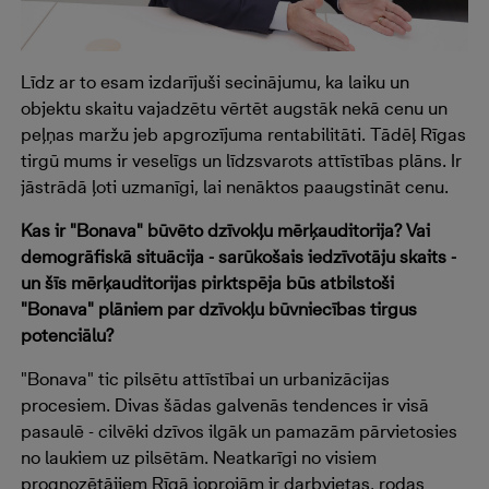
Līdz ar to esam izdarījuši secinājumu, ka laiku un
objektu skaitu vajadzētu vērtēt augstāk nekā cenu un
peļņas maržu jeb apgrozījuma rentabilitāti. Tādēļ Rīgas
tirgū mums ir veselīgs un līdzsvarots attīstības plāns. Ir
jāstrādā ļoti uzmanīgi, lai nenāktos paaugstināt cenu.
Kas ir "Bonava" būvēto dzīvokļu mērķauditorija? Vai
demogrāfiskā situācija - sarūkošais iedzīvotāju skaits -
un šīs mērķauditorijas pirktspēja būs atbilstoši
"Bonava" plāniem par dzīvokļu būvniecības tirgus
potenciālu?
"Bonava" tic pilsētu attīstībai un urbanizācijas
procesiem. Divas šādas galvenās tendences ir visā
pasaulē - cilvēki dzīvos ilgāk un pamazām pārvietosies
no laukiem uz pilsētām. Neatkarīgi no visiem
prognozētājiem Rīgā joprojām ir darbvietas, rodas