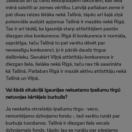
Jāskatās arī uz cenu veidojošajiem faktoriem, kas lielā
mērā saistīti ar zemes vērtību. Latvijā patlaban zeme ir
pat divas reizes lētāka nekā Tallinā, tāpēc arī šajā ziņā
potenciāls audzēt apjomus Tallinā ir mazāks nekā Rīgā.
Tas ir arī tādēļ, ka Igaunijā starp attīstītājiem pastāv
diezgan sīva konkurence. Rīgā šī konkurence ir normāla,
saprātīga, taču Tallinā to pat varētu dēvēt par
neveselīgu konkurenci, jo ir pārāk daudz tirgus
dalībnieku. Savukārt Viļņā attīstītāju konkurence ir
diezgan liela, lielāka nekā Rīgā, taču nav tik saasināta
kā Tallinā. Patlaban Rīgā ir mazāk aktīvu attīstītāju nekā
Tallinā un Viļņā.
Vai šādā situācijā Igaunijas nekustamo īpašumu tirgū
netuvojas kārtējais burbulis?
Ja neskaita otrreizējo īpašumu tirgu - veco,
remontējamo dzīvojamo fondu -, tad varētu runāt par
burbuļa tuvošanos. Tallinā ir diezgan liels vecais
dzīvojamais fonds, tāpēc jau es runāju par pieejamo