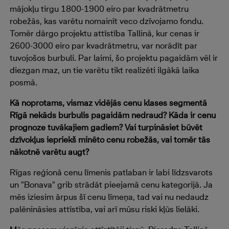
mājokļu tirgu 1800-1900 eiro par kvadrātmetru
robežās, kas varētu nomainīt veco dzīvojamo fondu.
Tomēr dārgo projektu attīstība Tallinā, kur cenas ir
2600-3000 eiro par kvadrātmetru, var norādīt par
tuvojošos burbuli. Par laimi, šo projektu pagaidām vēl ir
diezgan maz, un tie varētu tikt realizēti ilgākā laika
posmā.
Kā noprotams, vismaz vidējās cenu klases segmentā
Rīgā nekāds burbulis pagaidām nedraud? Kāda ir cenu
prognoze tuvākajiem gadiem? Vai turpināsiet būvēt
dzīvokļus iepriekš minēto cenu robežās, vai tomēr tās
nākotnē varētu augt?
Rīgas reģionā cenu līmenis patlaban ir labi līdzsvarots
un "Bonava" grib strādāt pieejamā cenu kategorijā. Ja
mēs iziesim ārpus šī cenu līmeņa, tad vai nu nedaudz
palēnināsies attīstība, vai arī mūsu riski kļūs lielāki.