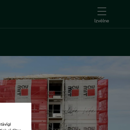
Izvēlne
tāvīgi