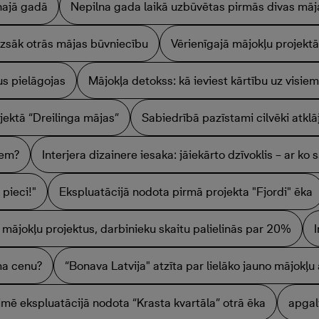
najā gadā
Nepilna gada laikā uzbūvētas pirmās divas māj
 uzsāk otrās mājas būvniecību
Vērienīgajā mājokļu projektā
s pielāgojas
Mājokļa detokss: kā ieviest kārtību uz visiem
jektā “Dreilinga mājas”
Sabiedrībā pazīstami cilvēki atkl
iem?
Interjera dizainere iesaka: jāiekārto dzīvoklis – ar ko 
pieci!"
Ekspluatācijā nodota pirmā projekta "Fjordi" ēka
o mājokļu projektus, darbinieku skaitu palielinās par 20%
ma cenu?
“Bonava Latvija" atzīta par lielāko jauno mājokļu 
imē ekspluatācijā nodota “Krasta kvartāla” otrā ēka
apgal