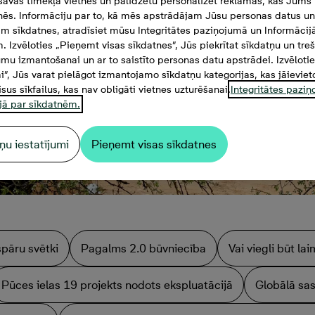
savas tīmekļa vietnes un palīdzētu personalizēt reklāmas, kas Jums t
tnēs. Informāciju par to, kā mēs apstrādājam Jūsu personas datus un
m sīkdatnes, atradīsiet mūsu Integritātes paziņojumā un Informācij
. Izvēloties „Pieņemt visas sīkdatnes”, Jūs piekrītat sīkdatņu un tre
mu izmantošanai un ar to saistīto personas datu apstrādei. Izvēloti
mi”, Jūs varat pielāgot izmantojamo sīkdatņu kategorijas, kas jāieviet
isus sīkfailus, kas nav obligāti vietnes uzturēšanai.
Integritātes pazi
jā par sīkdatnēm.
ņu iestatījumi
Pieņemt visas sīkdatnes
spāru svētki
Pagalms 2.0 būvniecība
Vai viegli būt l
Pūces ielas 19 projekts nodots ekspluatācijā
Globālā sas