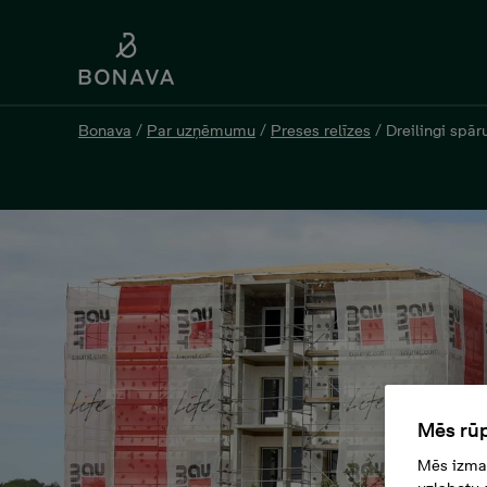
Bonava
/
Par uzņēmumu
/
Preses relīzes
/
Dreilingi spār
Mēs rūp
Mēs izman