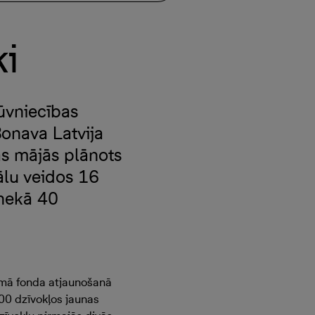
ki
ūvniecības
onava Latvija
ās mājās plānots
ālu veidos 16
 nekā 40
jamā fonda atjaunošanā
700 dzīvokļos jaunas