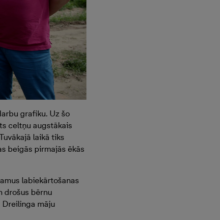
darbu grafiku. Uz šo
gts celtņu augstākais
uvākajā laikā tiks
ras beigās pirmajās ēkās
rojamus labiekārtošanas
un drošus bērnu
, Dreilinga māju