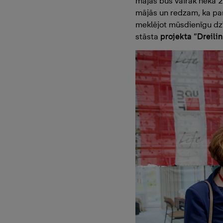
mājas būs vairāk nekā 2
mājās un redzam, ka par
meklējot mūsdienīgu dzī
stāsta
projekta “Dreili