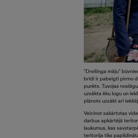
“Dreilinga māju” būvnie
brīdi ir pabeigti pirmo 
punkts. Tuvojas noslēgum
uzsākta ēku logu un iek
plānots uzsākt arī iekš
Veicinot sakārtotas vide
darbus apkārtējā terito
laukumus, kas savstarpēj
teritorija tiks papildin