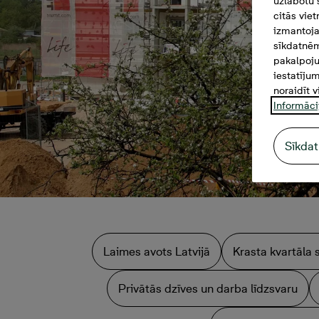
uzlabotu 
citās vie
izmantoja
sīkdatnēm
pakalpoju
iestatīju
noraidīt v
Informāci
Sīkdat
Laimes avots Latvijā
Krasta kvartāla 
Privātās dzīves un darba līdzsvaru