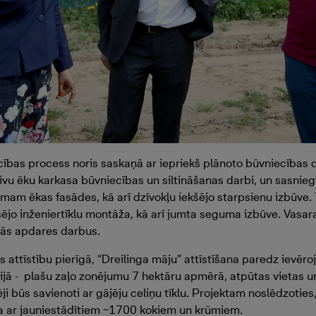
cības process noris saskaņā ar iepriekš plānoto būvniecības 
divu ēku karkasa būvniecības un siltināšanas darbi, un sasnie
am ēkas fasādes, kā arī dzīvokļu iekšējo starpsienu izbūve. T
šējo inženiertīklu montāža, kā arī jumta seguma izbūve. Vasa
ējās apdares darbus.
s attīstību pierīgā, “Dreilinga māju” attīstīšana paredz ievē
rijā - plašu zaļo zonējumu 7 hektāru apmērā, atpūtas vietas 
i būs savienoti ar gājēju celiņu tīklu. Projektam noslēdzoties
āta ar jauniestādītiem ~1700 kokiem un krūmiem.