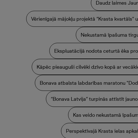
Daudz laimes Jau
Vērienīgajā mājokļu projektā “Krasta kvartāls”
Nekustamā īpašuma tirgu
Ekspluatācijā nodota ceturtā ēka pro
Kāpēc pieauguši cilvēki dzīvo kopā ar vecāk
Bonava atbalsta labdarības maratonu "Dod 
“Bonava Latvija” turpinās attīstīt jaun
Kas veido nekustamā īpašu
Perspektīvajā Krasta ielas apka