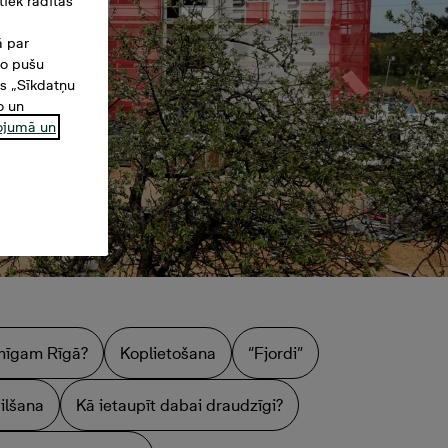
iek rādītas
ā par
šo pušu
es „Sīkdatņu
o un
ņojumā un
aimīgam Rīgā?
Koplietošana
“Fjordi”
ilšana
Kā ietaupīt dabai draudzīgi?