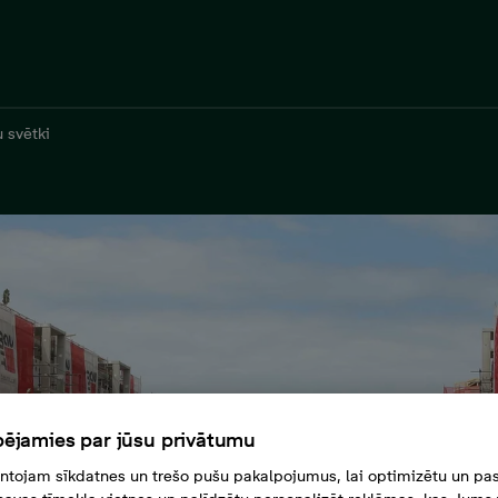
u svētki
ējamies par jūsu privātumu
tojam sīkdatnes un trešo pušu pakalpojumus, lai optimizētu un pas