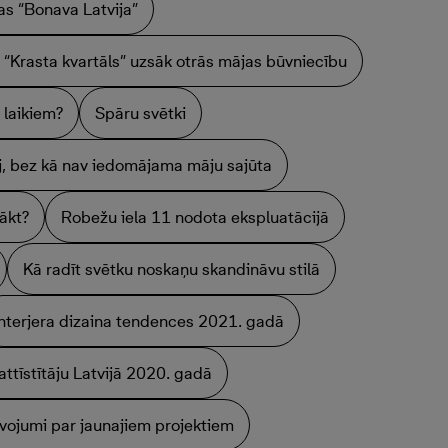
as “Bonava Latvija”
 “Krasta kvartāls” uzsāk otrās mājas būvniecību
 laikiem?
Spāru svētki
āj, bez kā nav iedomājama māju sajūta
sākt?
Robežu iela 11 nodota ekspluatācijā
Kā radīt svētku noskaņu skandināvu stilā
Interjera dizaina tendences 2021. gadā
attīstītāju Latvijā 2020. gadā
vojumi par jaunajiem projektiem