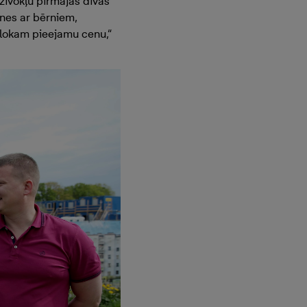
zīvokļu pirmajās divās
enes ar bērniem,
 lokam pieejamu cenu,“