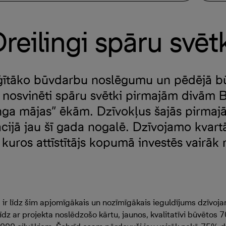
reilingi spāru svēt
žģītāko būvdarbu noslēgumu un pēdējā b
osvinēti spāru svētki pirmajām divām B
inga mājas” ēkām. Dzīvokļus šajās pirmaj
cijā jau šī gada nogalē. Dzīvojamo kvart
 kuros attīstītājs kopumā investēs vairāk
s ir līdz šim apjomīgākais un nozīmīgākais ieguldījums dzīvo
īdz ar projekta noslēdzošo kārtu, jaunos, kvalitatīvi būvētos 