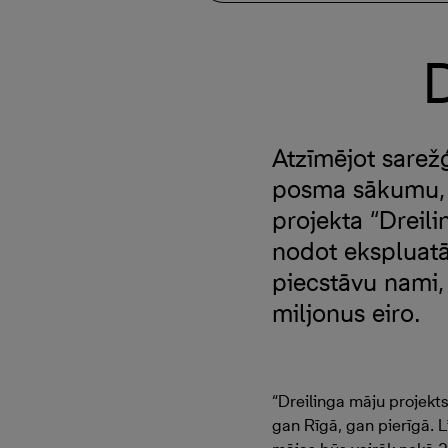
D
Atzīmējot sare
posma sākumu, n
projekta “Dreil
nodot ekspluatā
piecstāvu nami,
miljonus eiro.
“Dreilinga māju projekt
gan Rīgā, gan pierīgā. L