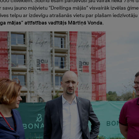
000 cilvēkiem. Šobrīd esam pārdevuši jau vairāk nekā 75% d
 savu jauno mājvietu “Dreilinga mājās” visvairāk izvēlas ģim
ves telpu ar izdevīgu atrašanās vietu par plašam iedzīvotāju
nga mājas” attīstības vadītājs Mārtiņš Vonda
.