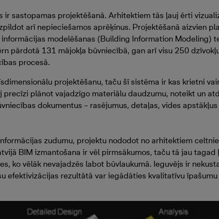
as ir sastopamas projektēšanā. Arhitektiem tās ļauj ērti vizual
izpildot arī nepieciešamos aprēķinus. Projektēšanā aizvien pl
nformācijas modelēšanas (Building Information Modeling) tehn
ērn pārdotā 131 mājokļa būvniecībā, gan arī visu 250 dzīvokļu,
cības procesā.
īsdimensionālu projektēšanu, taču šī sistēma ir kas krietni vai
auj precīzi plānot vajadzīgo materiālu daudzumu, noteikt un at
 būvniecības dokumentus – rasējumus, detaļas, vides apstākļus
informācijas zudumu, projektu nododot no arhitektiem celtnie
vijā BIM izmantošana ir vēl pirmsākumos, taču tā jau tagad ļa
s, ko vēlāk nevajadzēs labot būvlaukumā. Ieguvējs ir nekust
 efektivizācijas rezultātā var iegādāties kvalitatīvu īpašumu