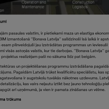
jumi
ielajām pasaules valstīm, ir pietiekami maza un elastīga ekonom
. BIM izmantošanā ‘’Bonava Latvija’’ salīdzinoši īsā laikā ir aps
sam pilnveidojuši jau izstrādātas programmas un ieviesuši i
 visās astoņās valstīs, kur tie darbojas. ‘’Bonava Latvija’’ 
ka projektus realizējam paši no sākuma līdz pat beigām.
hitektūras un projektēšanas programmu izstrādāšana pagaidā
jautājums. Pagaidām Latvijā trūkst kvalificētu speciālistu, kas 
gatavošana ir augstskolu tuvākās nākotnes uzdevums. Latvij
etalizāciju, kas vairs neļautu iztikt bez jauno tehnoloģiju p
ar apgūt arī uzņēmumā, ja vien ir pamata zināšanas un vēlme.
uma trūkums