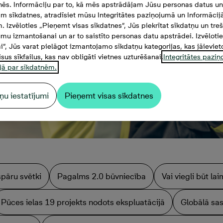
tnēs. Informāciju par to, kā mēs apstrādājam Jūsu personas datus un
m sīkdatnes, atradīsiet mūsu Integritātes paziņojumā un Informācij
. Izvēloties „Pieņemt visas sīkdatnes”, Jūs piekrītat sīkdatņu un tre
mu izmantošanai un ar to saistīto personas datu apstrādei. Izvēloti
mi”, Jūs varat pielāgot izmantojamo sīkdatņu kategorijas, kas jāieviet
isus sīkfailus, kas nav obligāti vietnes uzturēšanai.
Integritātes pazi
jā par sīkdatnēm.
ņu iestatījumi
Pieņemt visas sīkdatnes
spāru svētki
Pagalms 2.0 būvniecība
Vai viegli būt l
Pūces ielas 19 projekts nodots ekspluatācijā
Globālā sas