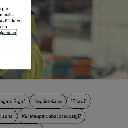
ā par
šo pušu
es „Sīkdatņu
o un
ņojumā un
aimīgam Rīgā?
Koplietošana
“Fjordi”
ilšana
Kā ietaupīt dabai draudzīgi?