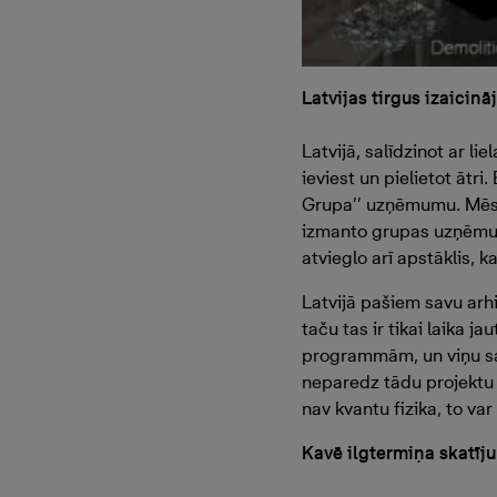
Latvijas tirgus izaicinā
Latvijā, salīdzinot ar l
ieviest un pielietot ātri
Grupa’’ uzņēmumu. Mēs e
izmanto grupas uzņēmumi
atvieglo arī apstāklis, 
Latvijā pašiem savu ar
taču tas ir tikai laika 
programmām, un viņu sa
neparedz tādu projektu d
nav kvantu fizika, to v
Kavē ilgtermiņa skatīj