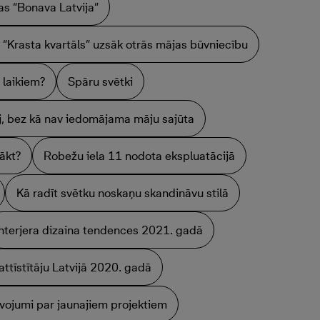
as “Bonava Latvija”
 “Krasta kvartāls” uzsāk otrās mājas būvniecību
 laikiem?
Spāru svētki
āj, bez kā nav iedomājama māju sajūta
sākt?
Robežu iela 11 nodota ekspluatācijā
Kā radīt svētku noskaņu skandināvu stilā
Interjera dizaina tendences 2021. gadā
attīstītāju Latvijā 2020. gadā
vojumi par jaunajiem projektiem