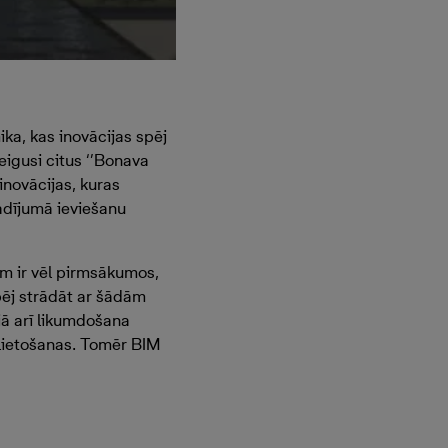
ika, kas inovācijas spēj
teigusi citus ‘’Bonava
novācijas, kuras
gadījumā ieviešanu
m ir vēl pirmsākumos,
spēj strādāt ar šādām
ā arī likumdošana
ielietošanas. Tomēr BIM