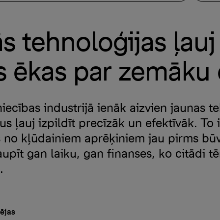
s tehnoloģijas ļauj
s ēkas par zemāku
ecības industrijā ienāk aizvien jaunas te
s ļauj izpildīt precīzāk un efektīvāk. To
ies no kļūdainiem aprēķiniem jau pirms bū
upīt gan laiku, gan finanses, ko citādi tē
.
pējas