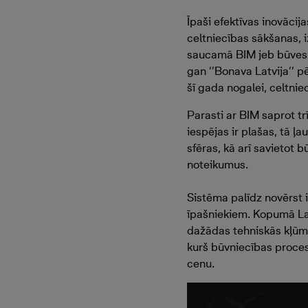
Īpaši efektīvas inovācij
celtniecības sākšanas, 
saucamā BIM jeb būves i
gan ‘’Bonava Latvija’’ p
šī gada nogalei, celtnie
Parasti ar BIM saprot tr
iespējas ir plašas, tā ļ
sfēras, kā arī savietot
noteikumus.
Sistēma palīdz novērst 
īpašniekiem. Kopumā Lat
dažādas tehniskās kļūme
kurš būvniecības procesu
cenu.