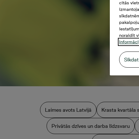
citās vie
izmantoja
sīkdatnēm
pakalpoju
iestatīju
noraidīt v
Informāci
Sīkdat
Laimes avots Latvijā
Krasta kvartāla 
Privātās dzīves un darba līdzsvaru