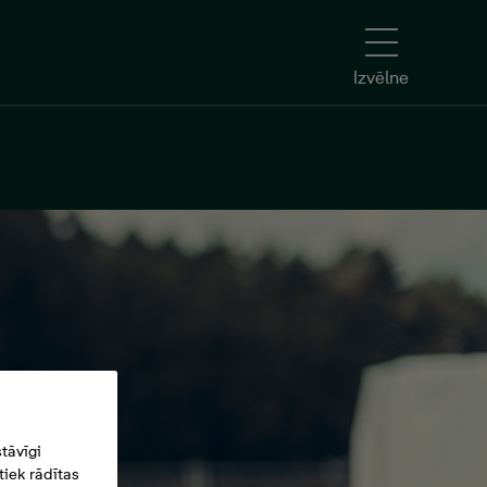
Izvēlne
tāvīgi
iek rādītas