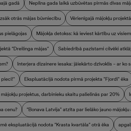
najā gadā
Nepilna gada laikā uzbūvētas pirmās divas māj
 uzsāk otrās mājas būvniecību
Vērienīgajā mājokļu projektā
s pielāgojas
Mājokļa detokss: kā ieviest kārtību uz visiem
jektā “Dreilinga mājas”
Sabiedrībā pazīstami cilvēki atkl
iem?
Interjera dizainere iesaka: jāiekārto dzīvoklis – ar ko 
pieci!"
Ekspluatācijā nodota pirmā projekta "Fjordi" ēka
o mājokļu projektus, darbinieku skaitu palielinās par 20%
ma cenu?
“Bonava Latvija" atzīta par lielāko jauno mājokļu 
imē ekspluatācijā nodota “Krasta kvartāla” otrā ēka
apgal