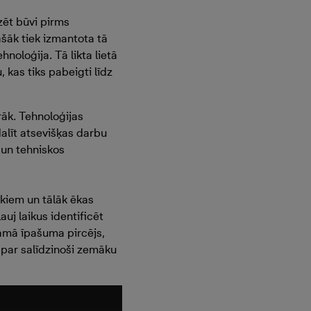
izēt būvi pirms
ašāk tiek izmantota tā
oloģija. Tā likta lietā
 kas tiks pabeigti līdz
rāk. Tehnoloģijas
dalīt atsevišķas darbu
 un tehniskos
kiem un tālāk ēkas
uj laikus identificēt
amā īpašuma pircējs,
 par salīdzinoši zemāku