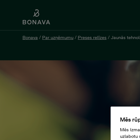
Bonava
/
Par uzņēmumu
/
Preses relīzes
/
Jaunās tehnol
Mēs rūp
Mēs izman
uzlabotu 