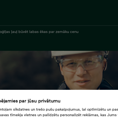
oģijas ļauj būvēt labas ēkas par zemāku cenu
ējamies par jūsu privātumu
tojam sīkdatnes un trešo pušu pakalpojumus, lai optimizētu un pas
savas tīmekļa vietnes un palīdzētu personalizēt reklāmas, kas Jums t