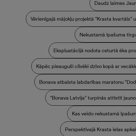
Daudz laimes Jau
Vērienīgajā mājokļu projektā “Krasta kvartāls”
Nekustamā īpašuma tirgu
Ekspluatācijā nodota ceturtā ēka pro
Kāpēc pieauguši cilvēki dzīvo kopā ar vecāk
Bonava atbalsta labdarības maratonu "Dod 
“Bonava Latvija” turpinās attīstīt jaun
Kas veido nekustamā īpašu
Perspektīvajā Krasta ielas apka