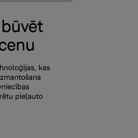
 būvēt
 cenu
hnoloģijas, kas
 izmantošana
vniecības
rētu pieļauto