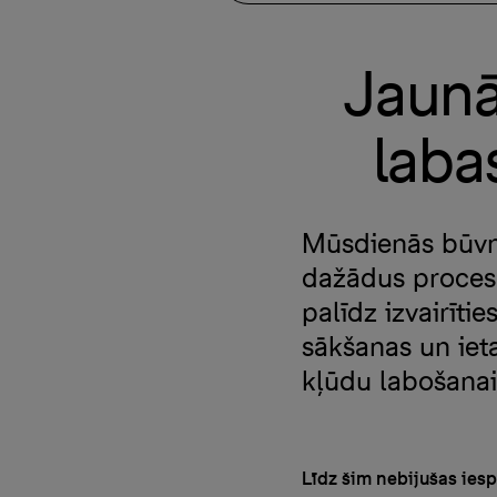
Jaunā
laba
Mūsdienās būvni
dažādus procesu
palīdz izvairīt
sākšanas un ieta
kļūdu labošanai
Līdz šim nebijušas ies