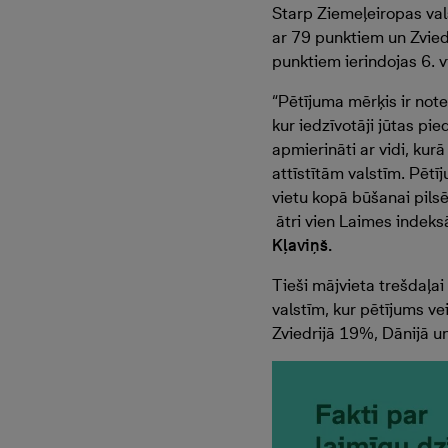
Starp Ziemeļeiropas vals
ar 79 punktiem un Zviedr
punktiem ierindojas 6. v
“Pētījuma mērķis ir note
kur iedzīvotāji jūtas pi
apmierināti ar vidi, ku
attīstītām valstīm. Pētīj
vietu kopā būšanai pils
ātri vien Laimes indeks
Kļaviņš.
Tieši mājvieta trešdaļai
valstīm, kur pētījums v
Zviedrijā 19%, Dānijā 