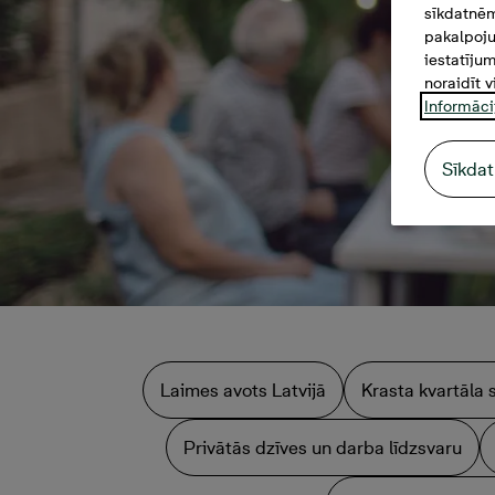
sīkdatnēm
pakalpoju
iestatīju
noraidīt v
Informāci
Sīkdat
Laimes avots Latvijā
Krasta kvartāla 
Privātās dzīves un darba līdzsvaru