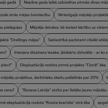
najā gadā
Nepilna gada laikā uzbūvētas pirmās divas māj
 uzsāk otrās mājas būvniecību
Vērienīgajā mājokļu projektā
s pielāgojas
Mājokļa detokss: kā ieviest kārtību uz visiem
jektā “Dreilinga mājas”
Sabiedrībā pazīstami cilvēki atkl
iem?
Interjera dizainere iesaka: jāiekārto dzīvoklis – ar ko 
pieci!"
Ekspluatācijā nodota pirmā projekta "Fjordi" ēka
o mājokļu projektus, darbinieku skaitu palielinās par 20%
ma cenu?
“Bonava Latvija" atzīta par lielāko jauno mājokļu 
imē ekspluatācijā nodota “Krasta kvartāla” otrā ēka
apgal