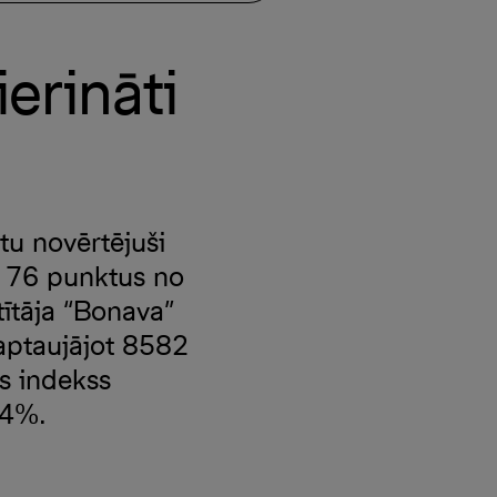
ierināti
tu novērtējuši
t 76 punktus no
ītāja “Bonava”
 aptaujājot 8582
es indekss
 4%.