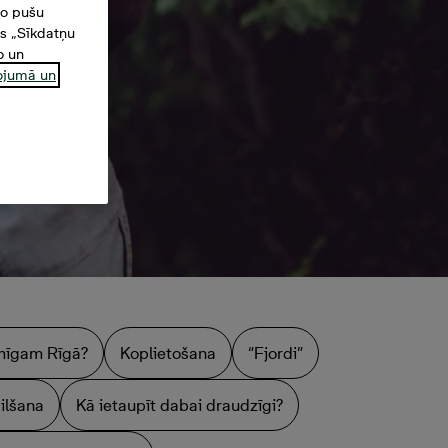
šo pušu
es „Sīkdatņu
o un
ņojumā un
aimīgam Rīgā?
Koplietošana
“Fjordi”
ilšana
Kā ietaupīt dabai draudzīgi?