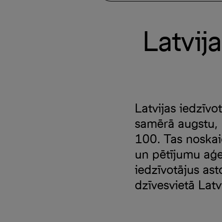
Latvija
Latvijas iedzīvo
samērā augstu, 
100. Tas noskai
un pētījumu aģe
iedzīvotājus ast
dzīvesvietā Lat