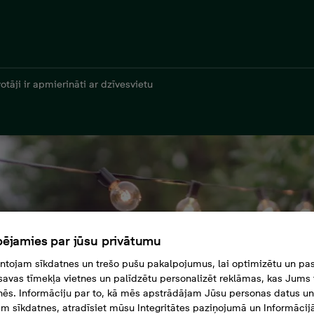
votāji ir apmierināti ar dzīvesvietu
ējamies par jūsu privātumu
tojam sīkdatnes un trešo pušu pakalpojumus, lai optimizētu un pas
savas tīmekļa vietnes un palīdzētu personalizēt reklāmas, kas Jums t
tnēs. Informāciju par to, kā mēs apstrādājam Jūsu personas datus un
m sīkdatnes, atradīsiet mūsu Integritātes paziņojumā un Informācij