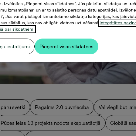
. Izvēloties „Pieņemt visas sīkdatnes”, Jūs piekrītat sīkdatņu un tre
mu izmantošanai un ar to saistīto personas datu apstrādei. Izvēloti
mi”, Jūs varat pielāgot izmantojamo sīkdatņu kategorijas, kas jāieviet
isus sīkfailus, kas nav obligāti vietnes uzturēšanai.
Integritātes pazi
jā par sīkdatnēm.
ņu iestatījumi
Pieņemt visas sīkdatnes
spāru svētki
Pagalms 2.0 būvniecība
Vai viegli būt l
Pūces ielas 19 projekts nodots ekspluatācijā
Globālā sas