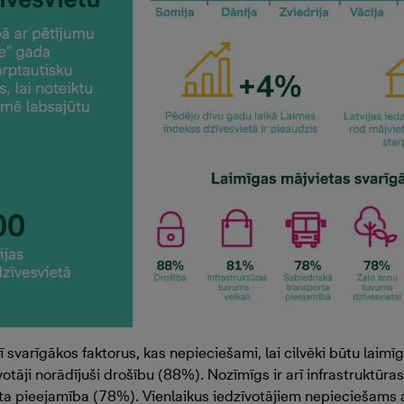
ī svarīgākos faktorus, kas nepieciešami, lai cilvēki būtu laimīg
votāji norādījuši drošību (88%). Nozīmīgs ir arī infrastruktūra
ta pieejamība (78%). Vienlaikus iedzīvotājiem nepieciešams a