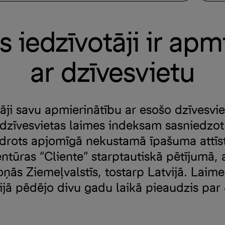
s iedzīvotāji ir apm
ar dzīvesvietu
tāji savu apmierinātību ar esošo dzīvesvie
dzīvesvietas laimes indeksam sasniedzo
drots apjomīgā nekustamā īpašuma attīst
ntūras “Cliente” starptautiskā pētījumā,
oņās Ziemeļvalstīs, tostarp Latvijā. Laim
vijā pēdējo divu gadu laikā pieaudzis par