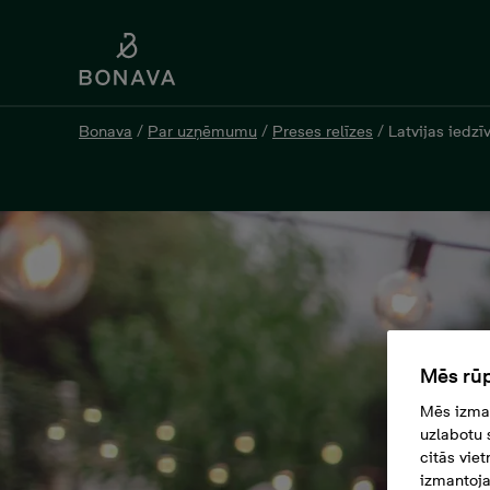
Bonava
/
Par uzņēmumu
/
Preses relīzes
/
Latvijas iedzī
Mēs rūp
Mēs izman
uzlabotu 
citās vie
izmantoja