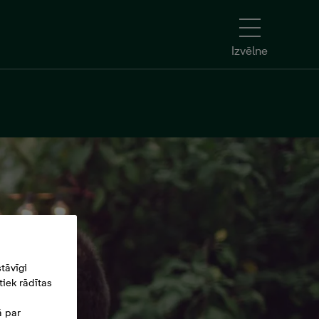
Izvēlne
tāvīgi
iek rādītas
ā par