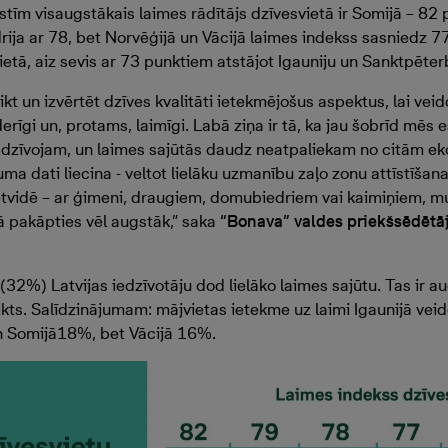
tīm visaugstākais laimes rādītājs dzīvesvietā ir Somijā – 82 
ija ar 78, bet Norvēģijā un Vācijā laimes indekss sasniedz 77
ietā, aiz sevis ar 73 punktiem atstājot Igauniju un Sanktpēter
ikt un izvērtēt dzīves kvalitāti ietekmējošus aspektus, lai vei
ederīgi un, protams, laimīgi. Labā ziņa ir tā, ka jau šobrīd mē
rā dzīvojam, un laimes sajūtās daudz neatpaliekam no citām e
uma dati liecina - veltot lielāku uzmanību zaļo zonu attīstīšana
ētvidē – ar ģimeni, draugiem, domubiedriem vai kaimiņiem, mu
ā pakāpties vēl augstāk,” saka
“Bonava” valdes priekšsēdētāj
 (32%) Latvijas iedzīvotāju dod lielāko laimes sajūtu. Tas ir a
eikts. Salīdzinājumam: mājvietas ietekme uz laimi Igaunijā ve
un Somijā18%, bet Vācijā 16%.