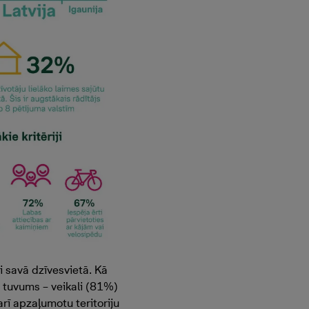
i savā dzīvesvietā. Kā
s tuvums – veikali (81%)
rī apzaļumotu teritoriju