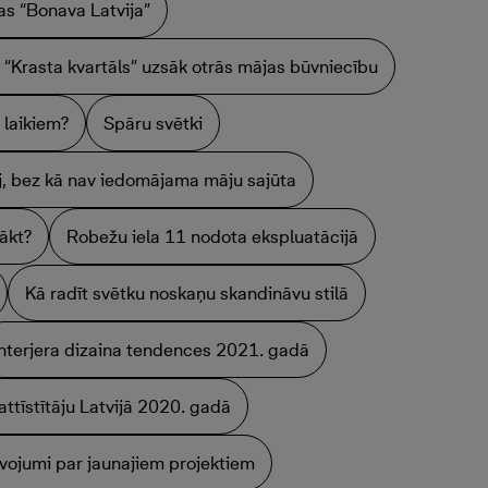
as “Bonava Latvija”
 “Krasta kvartāls” uzsāk otrās mājas būvniecību
 laikiem?
Spāru svētki
āj, bez kā nav iedomājama māju sajūta
sākt?
Robežu iela 11 nodota ekspluatācijā
Kā radīt svētku noskaņu skandināvu stilā
Interjera dizaina tendences 2021. gadā
attīstītāju Latvijā 2020. gadā
vojumi par jaunajiem projektiem