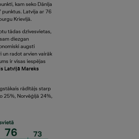
punkti, kam seko Dānija
 punktus. Latvija ar 76
burgu Krievijā.
dotu tādas dzīvesvietas,
s esam diezgan
konomiski augsti
i un radot arvien vairāk
ms ir visas iespējas
s Latvijā Mareks
ugstākais rādītājs starp
ido 25%, Norvēģijā 24%,