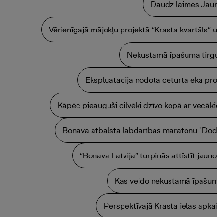
Daudz laimes Jau
Vērienīgajā mājokļu projektā “Krasta kvartāls”
Nekustamā īpašuma tirgu
Ekspluatācijā nodota ceturtā ēka pro
Kāpēc pieauguši cilvēki dzīvo kopā ar vecāk
Bonava atbalsta labdarības maratonu "Dod 
“Bonava Latvija” turpinās attīstīt jaun
Kas veido nekustamā īpašu
Perspektīvajā Krasta ielas apka