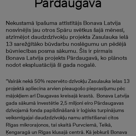
Pārdaugavā
Nekustamā īpašuma attīstītājs Bonava Latvija
nosvinējis jau otros Spāru svētkus šajā mēnesī,
atzīmējot daudzdzīvokļu projekta Zasulauka ielā
13 sarežģītāko būvdarbu noslēgumu un pēdējā
būvniecības posma sākumu. Šis ir pirmais
Bonava Latvija projekts Pārdaugavā, ko plānots
nodot ekspluatācijā šī gada nogalē.
“Vairāk nekā 50% rezervēto dzīvokļu Zasulauka ielas 13
projektā apliecina arvien pieaugošo pieprasījumu pēc
mājokļiem arī Daugavas kreisajā krastā. Bonava Latvija
gada sākumā investētie 2,5 miljoni eiro Pārdaugavas
dzīvojamā fonda papildināšanā ir loģisks turpinājums
veiksmīgajai daudzdzīvokļu namu attīstīšanai citos
Rīgas mikrorajonos, tai skaitā Purvciemā, Teikā,
Ķengaragā un Rīgas klusajā centrā. Kā jebkurš Bonava