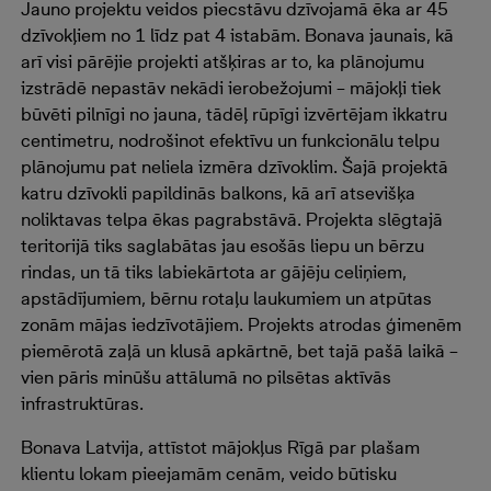
Jauno projektu veidos piecstāvu dzīvojamā ēka ar 45
dzīvokļiem no 1 līdz pat 4 istabām. Bonava jaunais, kā
arī visi pārējie projekti atšķiras ar to, ka plānojumu
izstrādē nepastāv nekādi ierobežojumi – mājokļi tiek
būvēti pilnīgi no jauna, tādēļ rūpīgi izvērtējam ikkatru
centimetru, nodrošinot efektīvu un funkcionālu telpu
plānojumu pat neliela izmēra dzīvoklim. Šajā projektā
katru dzīvokli papildinās balkons, kā arī atsevišķa
noliktavas telpa ēkas pagrabstāvā. Projekta slēgtajā
teritorijā tiks saglabātas jau esošās liepu un bērzu
rindas, un tā tiks labiekārtota ar gājēju celiņiem,
apstādījumiem, bērnu rotaļu laukumiem un atpūtas
zonām mājas iedzīvotājiem. Projekts atrodas ģimenēm
piemērotā zaļā un klusā apkārtnē, bet tajā pašā laikā –
vien pāris minūšu attālumā no pilsētas aktīvās
infrastruktūras.
Bonava Latvija, attīstot mājokļus Rīgā par plašam
klientu lokam pieejamām cenām, veido būtisku