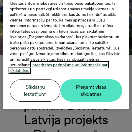
Mēs izmantojam sīkdatnes un trešo pušu pakalpojumus, lai
optimizētu un pastāvīgi uzlabotu savas tīmekļa vietnes un
palīdzētu personalizēt reklāmas, kas Jums tiek rādītas citās
vietnēs. Informāciju par to, kā mēs apstrādājam Jūsu
personas datus un izmantojam sīkdatnes, atradīsiet mūsu
Integritātes paziņojumā un Informācijā par sīkdatnēm.
Izvēloties „Pieņemt visas sīkdatnes”, Jūs piekrītat sīkdatņu un
trešo pušu pakalpojumu izmantošanai un ar to saistīto
personas datu apstrādei. Izvēloties „Sīkdatņu iestatījumi”, Jūs
varat pielāgot izmantojamo sīkdatņu kategorijas, kas jāievieto
un noraidīt visus sīkfailus, kas nav obligāti vietnes
Izvēlēties
uzturēšanai.
Integritātes paziņojumā un Informācijā par
sīkdatnēm.
Spāru svētkus svin
Sīkdatņu
Pieņemt visas
iestatījumi
sīkdatnes
pirmais Bonava
Latvija projekts