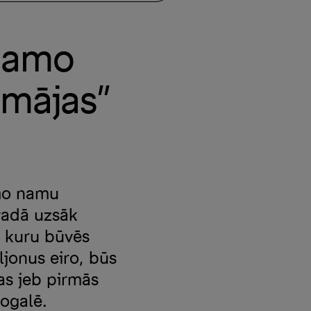
ojamo
 mājas”
amo namu
vadā uzsāk
, kuru būvēs
ljonus eiro, būs
as jeb pirmās
ogalē.