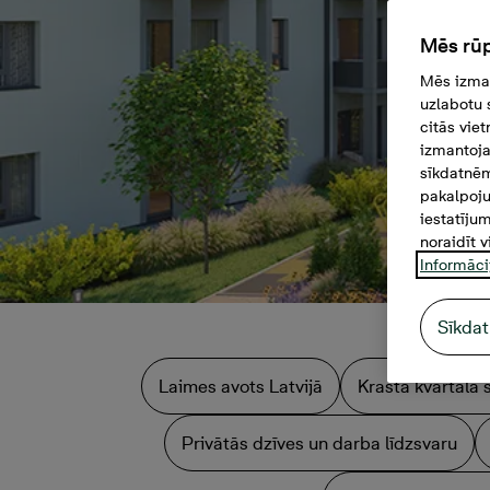
Mēs rūp
Mēs izman
uzlabotu 
citās vie
izmantoja
sīkdatnēm
pakalpoju
iestatīju
noraidīt v
Informāci
Sīkdat
Laimes avots Latvijā
Krasta kvartāla 
Privātās dzīves un darba līdzsvaru