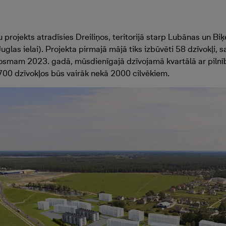
rojekts atradīsies Dreiliņos, teritorijā starp Lubānas un Biķ
uglas ielai). Projekta pirmajā mājā tiks izbūvēti 58 dzīvokļi, 
smam 2023. gadā, mūsdienīgajā dzīvojamā kvartālā ar pilnīb
 700 dzīvokļos būs vairāk nekā 2000 cilvēkiem.