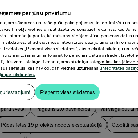
ējamies par jūsu privātumu
tojam sīkdatnes un trešo pušu pakalpojumus, lai optimizētu un pas
savas tīmekļa vietnes un palīdzētu personalizēt reklāmas, kas Jums t
tnēs. Informāciju par to, kā mēs apstrādājam Jūsu personas datus un
m sīkdatnes, atradīsiet mūsu Integritātes paziņojumā un Informācij
. Izvēloties „Pieņemt visas sīkdatnes”, Jūs piekrītat sīkdatņu un tre
mu izmantošanai un ar to saistīto personas datu apstrādei. Izvēloti
mi”, Jūs varat pielāgot izmantojamo sīkdatņu kategorijas, kas jāieviet
isus sīkfailus, kas nav obligāti vietnes uzturēšanai.
Integritātes pazi
jā par sīkdatnēm.
ņu iestatījumi
Pieņemt visas sīkdatnes
spāru svētki
Pagalms 2.0 būvniecība
Vai viegli būt l
Pūces ielas 19 projekts nodots ekspluatācijā
Globālā sas