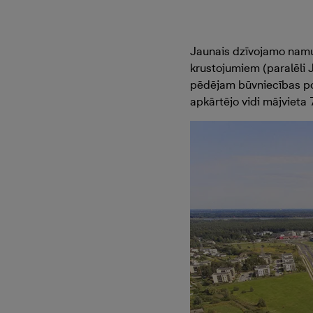
Jaunais dzīvojamo namu p
krustojumiem (paralēli J
pēdējam būvniecības po
apkārtējo vidi mājvieta