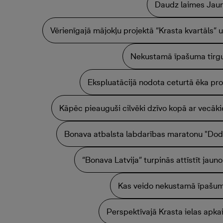
Daudz laimes Jau
Vērienīgajā mājokļu projektā “Krasta kvartāls”
Nekustamā īpašuma tirgu
Ekspluatācijā nodota ceturtā ēka pro
Kāpēc pieauguši cilvēki dzīvo kopā ar vecāk
Bonava atbalsta labdarības maratonu "Dod 
“Bonava Latvija” turpinās attīstīt jaun
Kas veido nekustamā īpašu
Perspektīvajā Krasta ielas apka