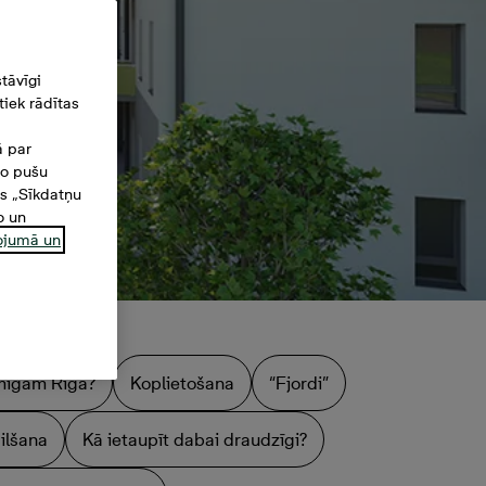
tāvīgi
iek rādītas
ā par
šo pušu
es „Sīkdatņu
o un
ņojumā un
aimīgam Rīgā?
Koplietošana
“Fjordi”
ilšana
Kā ietaupīt dabai draudzīgi?