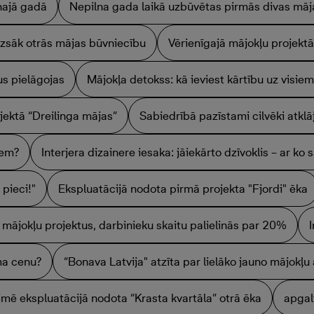
najā gadā
Nepilna gada laikā uzbūvētas pirmās divas māj
 uzsāk otrās mājas būvniecību
Vērienīgajā mājokļu projektā
s pielāgojas
Mājokļa detokss: kā ieviest kārtību uz visiem
jektā “Dreilinga mājas”
Sabiedrībā pazīstami cilvēki atkl
iem?
Interjera dizainere iesaka: jāiekārto dzīvoklis – ar ko 
pieci!"
Ekspluatācijā nodota pirmā projekta "Fjordi" ēka
o mājokļu projektus, darbinieku skaitu palielinās par 20%
ma cenu?
“Bonava Latvija" atzīta par lielāko jauno mājokļu 
imē ekspluatācijā nodota “Krasta kvartāla” otrā ēka
apgal