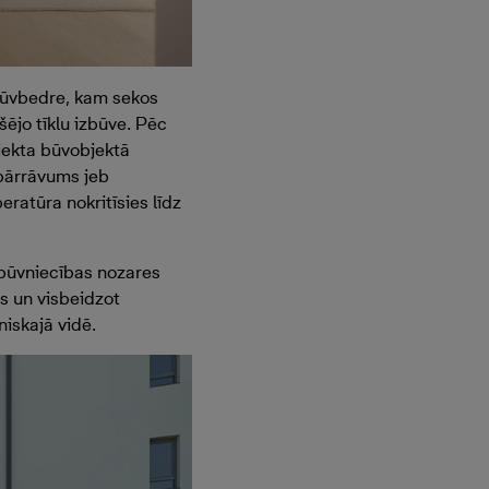
 būvbedre, kam sekos
šējo tīklu izbūve. Pēc
ojekta būvobjektā
 pārrāvums jeb
atūra nokritīsies līdz
 būvniecības nozares
s un visbeidzot
niskajā vidē.