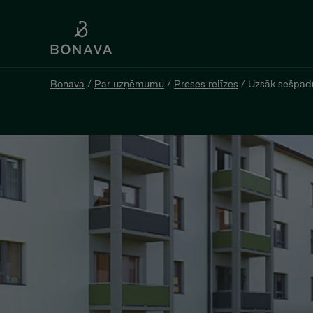
Bonava
/
Par uzņēmumu
/
Preses relīzes
/
Uzsāk sešpadm