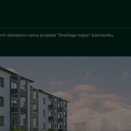
it dzīvojamo namu projekta “Dreilinga mājas” būvniecību