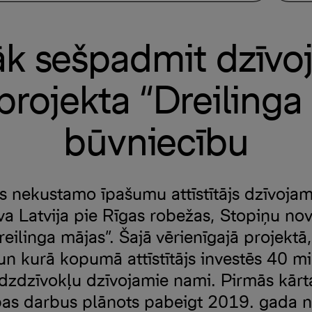
k sešpadmit dzīv
rojekta “Dreilinga
būvniecību
jas nekustamo īpašumu attīstītājs dzīvoj
 Latvija pie Rīgas robežas, Stopiņu no
eilinga mājas”. Šajā vērienīgajā projektā
un kurā kopumā attīstītājs investēs 40 mi
zdzīvokļu dzīvojamie nami. Pirmās kārt
as darbus plānots pabeigt 2019. gada n