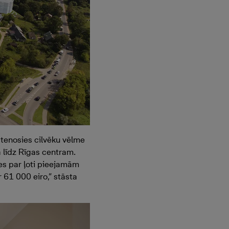
īstenosies cilvēku vēlme
ā līdz Rīgas centram.
ies par ļoti pieejamām
 61 000 eiro,” stāsta