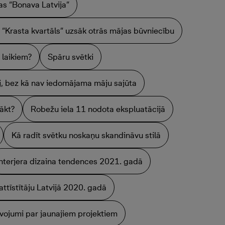
as “Bonava Latvija”
 “Krasta kvartāls” uzsāk otrās mājas būvniecību
 laikiem?
Spāru svētki
āj, bez kā nav iedomājama māju sajūta
sākt?
Robežu iela 11 nodota ekspluatācijā
Kā radīt svētku noskaņu skandināvu stilā
Interjera dizaina tendences 2021. gadā
attīstītāju Latvijā 2020. gadā
vojumi par jaunajiem projektiem