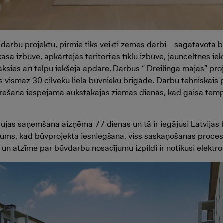
darbu projektu, pirmie tiks veikti zemes darbi – sagatavota
sa izbūve, apkārtējās teritorijas tīklu izbūve, jaunceltnes iek
āksies arī telpu iekšējā apdare. Darbus “ Dreilinga mājas” pr
ks vismaz 30 cilvēku liela būvnieku brigāde. Darbu tehniskais
ēšana iespējama aukstākajās ziemas dienās, kad gaisa temper
aujas saņemšana aizņēma 77 dienas un tā ir iegājusi Latvijas
jums, kad būvprojekta iesniegšana, viss saskaņošanas proces
un atzīme par būvdarbu nosacījumu izpildi ir notikusi elektro