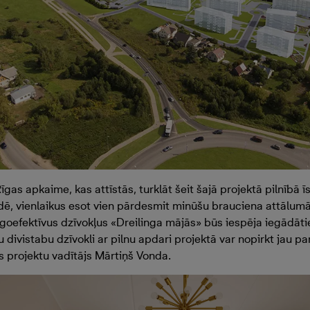
Rīgas apkaime, kas attīstās, turklāt šeit šajā projektā pilnībā 
vidē, vienlaikus esot vien pārdesmit minūšu brauciena attālum
ergoefektīvus dzīvokļus «Dreilinga mājās» būs iespēja iegādāt
ivistabu dzīvokli ar pilnu apdari projektā var nopirkt jau par
s projektu vadītājs Mārtiņš Vonda.