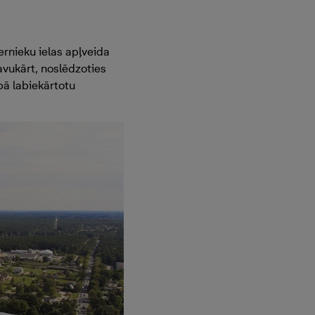
ernieku ielas apļveida
savukārt, noslēdzoties
ā labiekārtotu