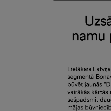
Uzsā
namu p
Lielākais Latvi
segmentā Bonava
būvēt jaunās “Dr
vairākās kārtās 
sešpadsmit daud
mājas būvniecīb