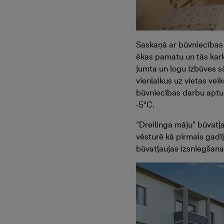
Saskaņā ar būvniecības 
ēkas pamatu un tās karka
jumta un logu izbūves s
vienlaikus uz vietas vei
būvniecības darbu aptur
-5°C.
“Dreilinga māju” būvatļ
vēsturē kā pirmais gadī
būvatļaujas izsniegšana 