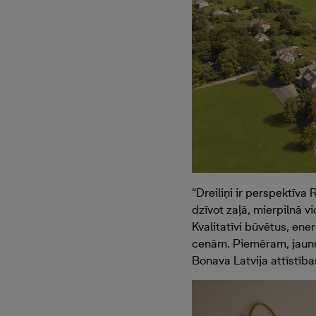
“Dreiliņi ir perspektīva 
dzīvot zaļā, mierpilnā 
Kvalitatīvi būvētus, en
cenām. Piemēram, jaunu d
Bonava Latvija attīstība