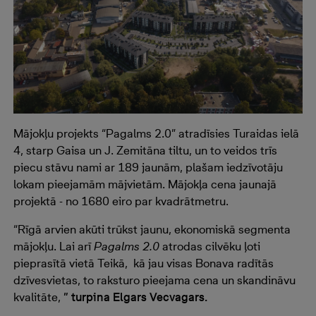
Mājokļu projekts “Pagalms 2.0” atradīsies Turaidas ielā
4, starp Gaisa un J. Zemitāna tiltu, un to veidos trīs
piecu stāvu nami ar 189 jaunām, plašam iedzīvotāju
lokam pieejamām mājvietām. Mājokļa cena jaunajā
projektā - no 1680 eiro par kvadrātmetru.
“Rīgā arvien akūti trūkst jaunu, ekonomiskā segmenta
mājokļu. Lai arī
Pagalms 2.0
atrodas cilvēku ļoti
pieprasītā vietā Teikā, kā jau visas Bonava radītās
dzīvesvietas, to raksturo pieejama cena un skandināvu
kvalitāte,
” turpina Elgars Vecvagars.