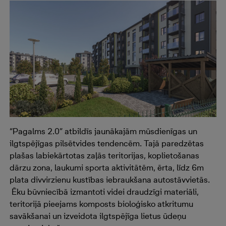
“Pagalms 2.0” atbildīs jaunākajām mūsdienīgas un
ilgtspējīgas pilsētvides tendencēm. Tajā paredzētas
plašas labiekārtotas zaļās teritorijas, koplietošanas
dārzu zona, laukumi sporta aktivitātēm, ērta, līdz 6m
plata divvirzienu kustības iebraukšana autostāvvietās.
Ēku būvniecībā izmantoti videi draudzīgi materiāli,
teritorijā pieejams komposts bioloģisko atkritumu
savākšanai un izveidota ilgtspējīga lietus ūdeņu