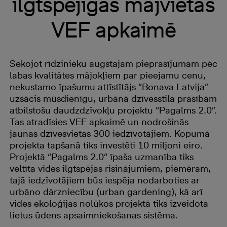
ilgtspējīgas mājvietas
VEF apkaimē
Sekojot rīdzinieku augstajam pieprasījumam pēc
labas kvalitātes mājokļiem par pieejamu cenu,
nekustamo īpašumu attīstītājs “Bonava Latvija”
uzsācis mūsdienīgu, urbānā dzīvesstila prasībām
atbilstošu daudzdzīvokļu projektu “Pagalms 2.0”.
Tas atradīsies VEF apkaimē un nodrošinās
jaunas dzīvesvietas 300 iedzīvotājiem. Kopumā
projekta tapšanā tiks investēti 10 miljoni eiro.
Projektā “Pagalms 2.0” īpaša uzmanība tiks
veltīta vides ilgtspējas risinājumiem, piemēram,
tajā iedzīvotājiem būs iespēja nodarboties ar
urbāno dārzniecību (urban gardening), kā arī
vides ekoloģijas nolūkos projektā tiks izveidota
lietus ūdens apsaimniekošanas sistēma.