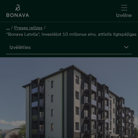
Izvēlne
...
/
Preses relīzes
/
“Bonava Latvija”, investējot 10 miljonus eiro, attīstīs ilgtspējīg
Izvēlēties