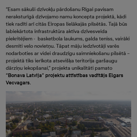
“Esam sākuši dzīvokļu pārdošanu Rīgai pavisam
neraksturīgā dzīvojamo namu koncepta projektā, kādi
tiek radīti arī citās Eiropas lielākajās pilsētās. Tajā būs
labiekārtota infrastruktūra aktīva dzīvesveida
piekritējiem - basketbola laukums, galda teniss, vairāki
desmiti velo novietņu. Tāpat māju iedzīvotāji varēs
nodarboties ar videi draudzīgu saimniekošanu pilsētā –
projektā tiks ierīkota atsevišķa teritorija garšaugu
dārziņu iekopšanai,” projekta unikalitāti pamato
“Bonava Latvija” projektu attīstības vadītājs Elgars
Vecvagars
.