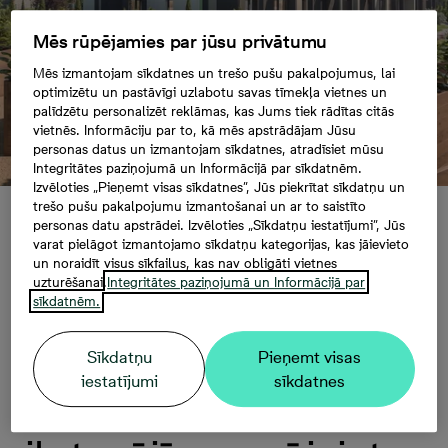
Mēs rūpējamies par jūsu privātumu
Mēs izmantojam sīkdatnes un trešo pušu pakalpojumus, lai
optimizētu un pastāvīgi uzlabotu savas tīmekļa vietnes un
palīdzētu personalizēt reklāmas, kas Jums tiek rādītas citās
vietnēs. Informāciju par to, kā mēs apstrādājam Jūsu
personas datus un izmantojam sīkdatnes, atradīsiet mūsu
Integritātes paziņojumā un Informācijā par sīkdatnēm.
Izvēloties „Pieņemt visas sīkdatnes”, Jūs piekrītat sīkdatņu un
trešo pušu pakalpojumu izmantošanai un ar to saistīto
Izvēlēties
personas datu apstrādei. Izvēloties „Sīkdatņu iestatījumi”, Jūs
varat pielāgot izmantojamo sīkdatņu kategorijas, kas jāievieto
un noraidīt visus sīkfailus, kas nav obligāti vietnes
uzturēšanai.
Integritātes paziņojumā un Informācijā par
“Bonava Latvija”,
sīkdatnēm.
investējot 10
Sīkdatņu
Pieņemt visas
iestatījumi
sīkdatnes
miljonus eiro, attīstīs